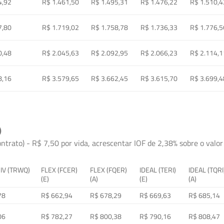
4,92
R$ 1.461,50
R$ 1.495,31
R$ 1.476,22
R$ 1.510,4
7,80
R$ 1.719,02
R$ 1.758,78
R$ 1.736,33
R$ 1.776,5
0,48
R$ 2.045,63
R$ 2.092,95
R$ 2.066,23
R$ 2.114,1
8,16
R$ 3.579,65
R$ 3.662,45
R$ 3.615,70
R$ 3.699,4
)
ontrato) - R$ 7,50 por vida, acrescentar IOF de 2,38% sobre o valor 
 IV (TRWQ)
FLEX (FCER)
FLEX (FQER)
IDEAL (TERI)
IDEAL (TQRI
(E)
(A)
(E)
(A)
78
R$ 662,94
R$ 678,29
R$ 669,63
R$ 685,14
06
R$ 782,27
R$ 800,38
R$ 790,16
R$ 808,47