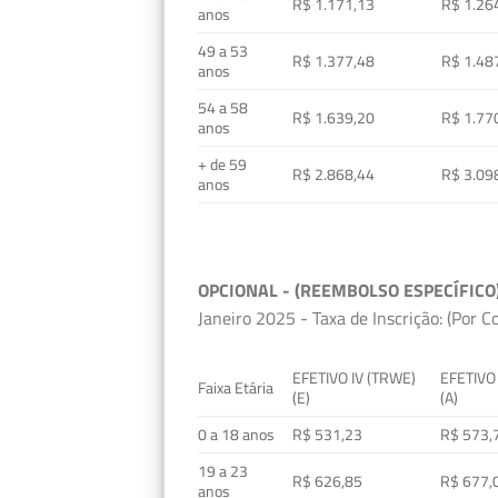
R$ 1.171,13
R$ 1.26
anos
49 a 53
R$ 1.377,48
R$ 1.48
anos
54 a 58
R$ 1.639,20
R$ 1.77
anos
+ de 59
R$ 2.868,44
R$ 3.09
anos
OPCIONAL - (REEMBOLSO ESPECÍFICO
Janeiro 2025 - Taxa de Inscrição: (Por C
EFETIVO IV (TRWE)
EFETIVO
Faixa Etária
(E)
(A)
0 a 18 anos
R$ 531,23
R$ 573,
19 a 23
R$ 626,85
R$ 677,
anos