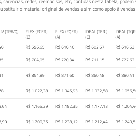
, carências, redes, reembolsos, etc, contidas nesta tabela, podem
ubstituir o material original de vendas e sim como apoio à vendas a
 IV (TRWQ)
FLEX (FCER)
FLEX (FQER)
IDEAL (TERI)
IDEAL (TQR
(E)
(A)
(E)
(A)
40
R$ 596,65
R$ 610,46
R$ 602,67
R$ 616,63
35
R$ 704,05
R$ 720,34
R$ 711,15
R$ 727,62
31
R$ 851,89
R$ 871,60
R$ 860,48
R$ 880,41
78
R$ 1.022,28
R$ 1.045,93
R$ 1.032,58
R$ 1.056,5
8,64
R$ 1.165,39
R$ 1.192,35
R$ 1.177,13
R$ 1.204,4
8,90
R$ 1.200,35
R$ 1.228,12
R$ 1.212,44
R$ 1.240,5