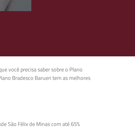
que você precisa saber sobre o Plano
 Plano Bradesco Barueri tem as melhores
úde São Félix de Minas com até 65%