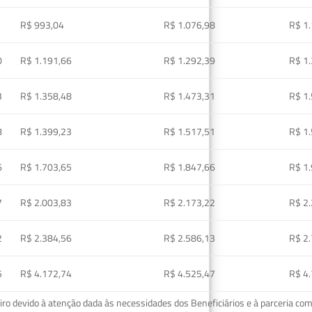
R$ 993,04
R$ 1.076,98
R$ 1
0
R$ 1.191,66
R$ 1.292,39
R$ 1
3
R$ 1.358,48
R$ 1.473,31
R$ 1
8
R$ 1.399,23
R$ 1.517,51
R$ 1
6
R$ 1.703,65
R$ 1.847,66
R$ 1
7
R$ 2.003,83
R$ 2.173,22
R$ 2
2
R$ 2.384,56
R$ 2.586,13
R$ 2
5
R$ 4.172,74
R$ 4.525,47
R$ 4
o devido à atenção dada às necessidades dos Beneficiários e à parceria com