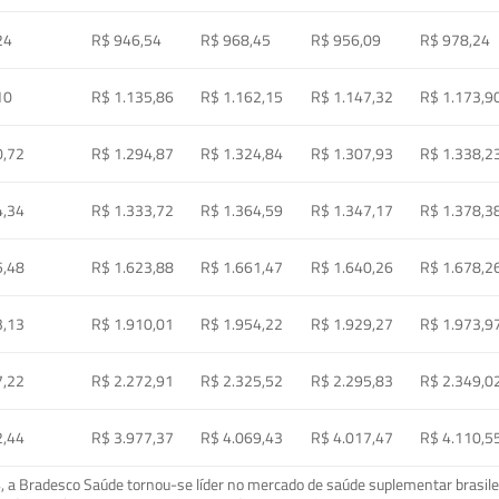
24
R$ 946,54
R$ 968,45
R$ 956,09
R$ 978,24
10
R$ 1.135,86
R$ 1.162,15
R$ 1.147,32
R$ 1.173,9
0,72
R$ 1.294,87
R$ 1.324,84
R$ 1.307,93
R$ 1.338,2
4,34
R$ 1.333,72
R$ 1.364,59
R$ 1.347,17
R$ 1.378,3
5,48
R$ 1.623,88
R$ 1.661,47
R$ 1.640,26
R$ 1.678,2
3,13
R$ 1.910,01
R$ 1.954,22
R$ 1.929,27
R$ 1.973,9
7,22
R$ 2.272,91
R$ 2.325,52
R$ 2.295,83
R$ 2.349,0
2,44
R$ 3.977,37
R$ 4.069,43
R$ 4.017,47
R$ 4.110,5
a Bradesco Saúde tornou-se líder no mercado de saúde suplementar brasileir