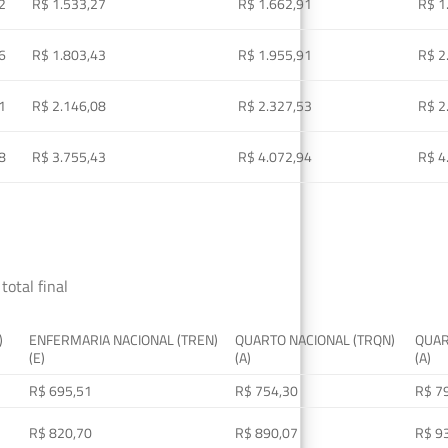
2
R$ 1.533,27
R$ 1.662,91
R$ 1
6
R$ 1.803,43
R$ 1.955,91
R$ 2
1
R$ 2.146,08
R$ 2.327,53
R$ 2
8
R$ 3.755,43
R$ 4.072,94
R$ 4
total final
)
ENFERMARIA NACIONAL (TREN)
QUARTO NACIONAL (TRQN)
QUAR
(E)
(A)
(A)
R$ 695,51
R$ 754,30
R$ 7
R$ 820,70
R$ 890,07
R$ 9