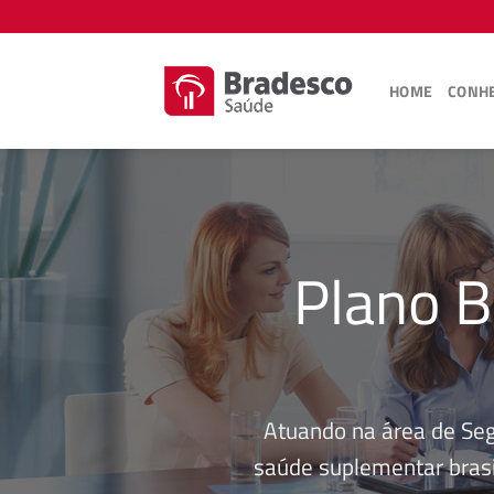
Skip
to
content
HOME
CONHE
Plano B
Atuando na área de Se
saúde suplementar brasi