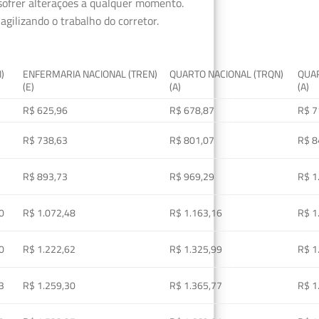
 sofrer alterações a qualquer momento.
gilizando o trabalho do corretor.
I)
ENFERMARIA NACIONAL (TREN)
QUARTO NACIONAL (TRQN)
QUAR
(E)
(A)
(A)
R$ 625,96
R$ 678,87
R$ 7
R$ 738,63
R$ 801,07
R$ 8
R$ 893,73
R$ 969,29
R$ 1
0
R$ 1.072,48
R$ 1.163,16
R$ 1
0
R$ 1.222,62
R$ 1.325,99
R$ 1
3
R$ 1.259,30
R$ 1.365,77
R$ 1