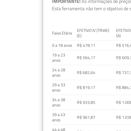
IMPORTANTE!
As informações de preços
Esta ferramenta não tem o objetivo de s
EFETIVO IV (TRWE)
EFETIVO
Faixa Etária
(E)
(A)
0 a 18 anos
R$ 478,11
R$ 516,
19 a 23
R$ 564,17
R$ 609,
anos
24 a 28
R$ 682,64
R$ 737,
anos
29 a 33
R$ 819,17
R$ 884,
anos
34 a 38
R$ 933,85
R$ 1.00
anos
39 a 43
R$ 961,87
R$ 1.03
anos
44 a 48