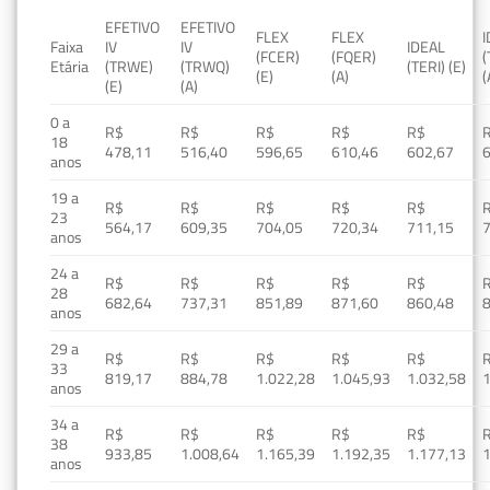
EFETIVO
EFETIVO
FLEX
FLEX
Faixa
IV
IV
IDEAL
(FCER)
(FQER)
(
Etária
(TRWE)
(TRWQ)
(TERI) (E)
(E)
(A)
(
(E)
(A)
0 a
R$
R$
R$
R$
R$
18
478,11
516,40
596,65
610,46
602,67
anos
19 a
R$
R$
R$
R$
R$
23
564,17
609,35
704,05
720,34
711,15
anos
24 a
R$
R$
R$
R$
R$
28
682,64
737,31
851,89
871,60
860,48
anos
29 a
R$
R$
R$
R$
R$
33
819,17
884,78
1.022,28
1.045,93
1.032,58
1
anos
34 a
R$
R$
R$
R$
R$
38
933,85
1.008,64
1.165,39
1.192,35
1.177,13
1
anos