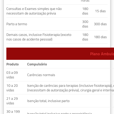
horas
Consultas e Exames simples que não
180
15 dias
necessitam de autorização prévia
dias
300
Parto a termo
300 dias
dias
Demais casos, inclusive Fisioterapia (exceto
180
180 dias
nos casos de acidente pessoal)
dias
Plano Ambulat
Produto
Compulsório
03 a 09
Carências normais
vidas
10 a 20
Isenção de carências para terapias (inclusive fisioterapia)
vidas
(necessitam de autorização prévia), cirurgia geral e interna
21 a 29
Isenção total, inclusive parto
vidas
30 a 199
Isenção total inclusive parto e preexistência