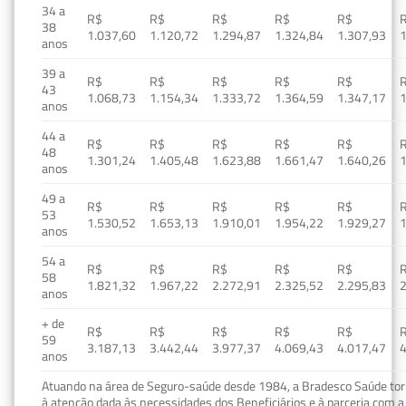
34 a
R$
R$
R$
R$
R$
38
1.037,60
1.120,72
1.294,87
1.324,84
1.307,93
1
anos
39 a
R$
R$
R$
R$
R$
43
1.068,73
1.154,34
1.333,72
1.364,59
1.347,17
1
anos
44 a
R$
R$
R$
R$
R$
48
1.301,24
1.405,48
1.623,88
1.661,47
1.640,26
1
anos
49 a
R$
R$
R$
R$
R$
53
1.530,52
1.653,13
1.910,01
1.954,22
1.929,27
1
anos
54 a
R$
R$
R$
R$
R$
58
1.821,32
1.967,22
2.272,91
2.325,52
2.295,83
2
anos
+ de
R$
R$
R$
R$
R$
59
3.187,13
3.442,44
3.977,37
4.069,43
4.017,47
4
anos
Atuando na área de Seguro-saúde desde 1984, a Bradesco Saúde torn
à atenção dada às necessidades dos Beneficiários e à parceria com a 