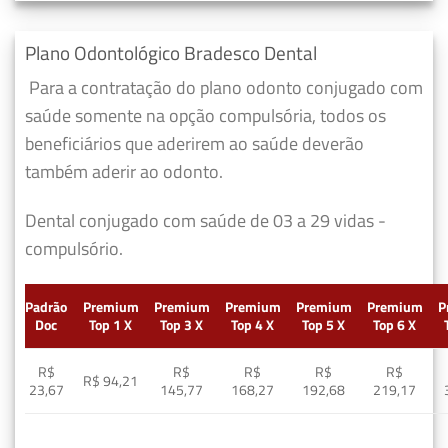
Plano Odontológico Bradesco Dental
Para a contratação do plano odonto conjugado com
saúde somente na opção compulsória, todos os
beneficiários que aderirem ao saúde deverão
também aderir ao odonto.
Dental conjugado com saúde de 03 a 29 vidas -
compulsório.
Padrão
Premium
Premium
Premium
Premium
Premium
P
Doc
Top 1 X
Top 3 X
Top 4 X
Top 5 X
Top 6 X
R$
R$
R$
R$
R$
R$ 94,21
23,67
145,77
168,27
192,68
219,17