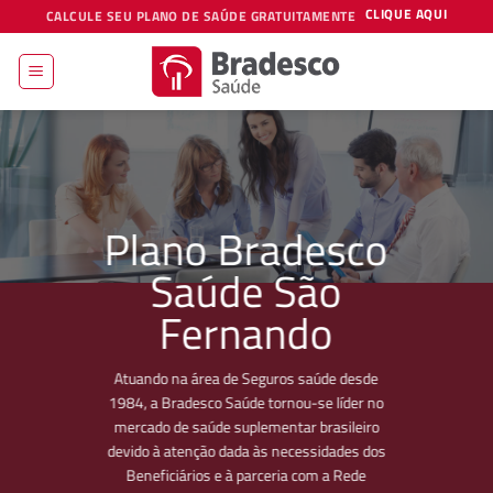
Skip
CLIQUE AQUI
CALCULE SEU PLANO DE SAÚDE GRATUITAMENTE
to
content
Plano Bradesco
Saúde São
Fernando
Atuando na área de Seguros saúde desde
1984, a Bradesco Saúde tornou-se líder no
mercado de saúde suplementar brasileiro
devido à atenção dada às necessidades dos
Beneficiários e à parceria com a Rede