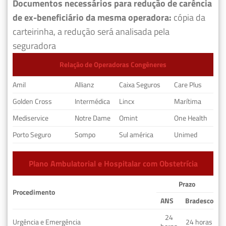
Documentos necessários para redução de carência
de ex-beneficiário da mesma operadora:
cópia da
carteirinha, a redução será analisada pela
seguradora
Relação de Operadoras Congêneres
Amil
Allianz
Caixa Seguros
Care Plus
Golden Cross
Intermédica
Lincx
Marítima
Mediservice
Notre Dame
Omint
One Health
Porto Seguro
Sompo
Sul américa
Unimed
Plano Ambulatorial e Hospitalar com Obstetrícia
Prazo
Procedimento
ANS
Bradesco
24
Urgência e Emergência
24 horas