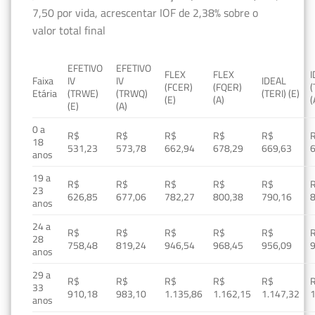
7,50 por vida, acrescentar IOF de 2,38% sobre o
valor total final
EFETIVO
EFETIVO
FLEX
FLEX
Faixa
IV
IV
IDEAL
(FCER)
(FQER)
(
Etária
(TRWE)
(TRWQ)
(TERI) (E)
(E)
(A)
(
(E)
(A)
0 a
R$
R$
R$
R$
R$
18
531,23
573,78
662,94
678,29
669,63
anos
19 a
R$
R$
R$
R$
R$
23
626,85
677,06
782,27
800,38
790,16
anos
24 a
R$
R$
R$
R$
R$
28
758,48
819,24
946,54
968,45
956,09
anos
29 a
R$
R$
R$
R$
R$
33
910,18
983,10
1.135,86
1.162,15
1.147,32
1
anos