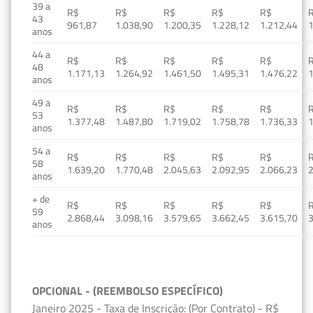
39 a
R$
R$
R$
R$
R$
43
961,87
1.038,90
1.200,35
1.228,12
1.212,44
1
anos
44 a
R$
R$
R$
R$
R$
48
1.171,13
1.264,92
1.461,50
1.495,31
1.476,22
1
anos
49 a
R$
R$
R$
R$
R$
53
1.377,48
1.487,80
1.719,02
1.758,78
1.736,33
1
anos
54 a
R$
R$
R$
R$
R$
58
1.639,20
1.770,48
2.045,63
2.092,95
2.066,23
2
anos
+ de
R$
R$
R$
R$
R$
59
2.868,44
3.098,16
3.579,65
3.662,45
3.615,70
3
anos
OPCIONAL - (REEMBOLSO ESPECÍFICO)
Janeiro 2025 - Taxa de Inscrição: (Por Contrato) - R$