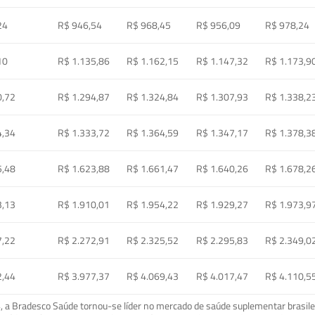
24
R$ 946,54
R$ 968,45
R$ 956,09
R$ 978,24
10
R$ 1.135,86
R$ 1.162,15
R$ 1.147,32
R$ 1.173,9
0,72
R$ 1.294,87
R$ 1.324,84
R$ 1.307,93
R$ 1.338,2
4,34
R$ 1.333,72
R$ 1.364,59
R$ 1.347,17
R$ 1.378,3
5,48
R$ 1.623,88
R$ 1.661,47
R$ 1.640,26
R$ 1.678,2
3,13
R$ 1.910,01
R$ 1.954,22
R$ 1.929,27
R$ 1.973,9
7,22
R$ 2.272,91
R$ 2.325,52
R$ 2.295,83
R$ 2.349,0
2,44
R$ 3.977,37
R$ 4.069,43
R$ 4.017,47
R$ 4.110,5
a Bradesco Saúde tornou-se líder no mercado de saúde suplementar brasileir