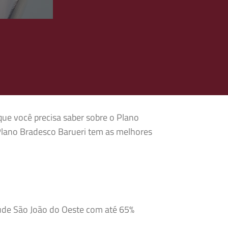
que você precisa saber sobre o Plano
Plano Bradesco Barueri tem as melhores
aúde São João do Oeste com até 65%