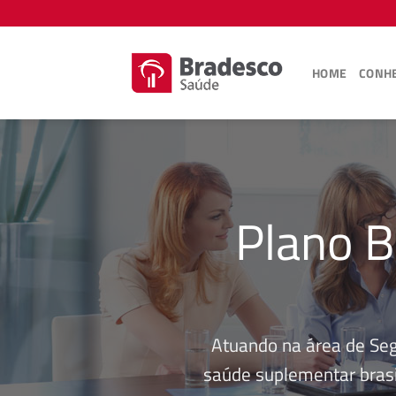
Skip
to
content
HOME
CONHE
Plano B
Atuando na área de Se
saúde suplementar brasi