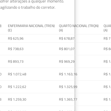
 sofrer alterações a qualquer momento.
gilizando o trabalho do corretor.
I)
ENFERMARIA NACIONAL (TREN)
QUARTO NACIONAL (TRQN)
QUAR
(E)
(A)
(A)
R$ 625,96
R$ 678,87
R$ 7
R$ 738,63
R$ 801,07
R$ 8
R$ 893,73
R$ 969,29
R$ 1
0
R$ 1.072,48
R$ 1.163,16
R$ 1
0
R$ 1.222,62
R$ 1.325,99
R$ 1
3
R$ 1.259,30
R$ 1.365,77
R$ 1