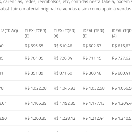
, carências, redes, reembolsos, etc, contidas nesta tabela, podem
ubstituir o material original de vendas e sim como apoio à vendas a
 IV (TRWQ)
FLEX (FCER)
FLEX (FQER)
IDEAL (TERI)
IDEAL (TQR
(E)
(A)
(E)
(A)
40
R$ 596,65
R$ 610,46
R$ 602,67
R$ 616,63
35
R$ 704,05
R$ 720,34
R$ 711,15
R$ 727,62
31
R$ 851,89
R$ 871,60
R$ 860,48
R$ 880,41
78
R$ 1.022,28
R$ 1.045,93
R$ 1.032,58
R$ 1.056,5
8,64
R$ 1.165,39
R$ 1.192,35
R$ 1.177,13
R$ 1.204,4
8,90
R$ 1.200,35
R$ 1.228,12
R$ 1.212,44
R$ 1.240,5