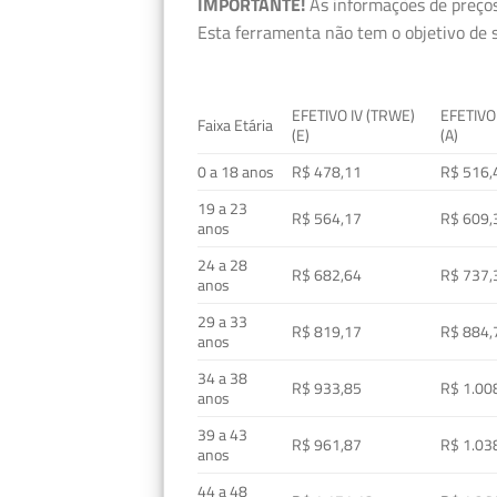
IMPORTANTE!
As informações de preços
Esta ferramenta não tem o objetivo de s
EFETIVO IV (TRWE)
EFETIVO
Faixa Etária
(E)
(A)
0 a 18 anos
R$ 478,11
R$ 516,
19 a 23
R$ 564,17
R$ 609,
anos
24 a 28
R$ 682,64
R$ 737,
anos
29 a 33
R$ 819,17
R$ 884,
anos
34 a 38
R$ 933,85
R$ 1.00
anos
39 a 43
R$ 961,87
R$ 1.03
anos
44 a 48