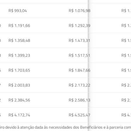
R$ 993,04
R$ 1.076,98
R$ 1
0
R$ 1.191,66
R$ 1.292,39
R$ 1
3
R$ 1.358,48
R$ 1.473,31
R$ 1
8
R$ 1.399,23
R$ 1.517,51
R$ 1
6
R$ 1.703,65
R$ 1.847,66
R$ 1
7
R$ 2.003,83
R$ 2.173,22
R$ 2
2
R$ 2.384,56
R$ 2.586,13
R$ 2
5
R$ 4.172,74
R$ 4.525,47
R$ 4
o devido à atenção dada às necessidades dos Beneficiários e à parceria com