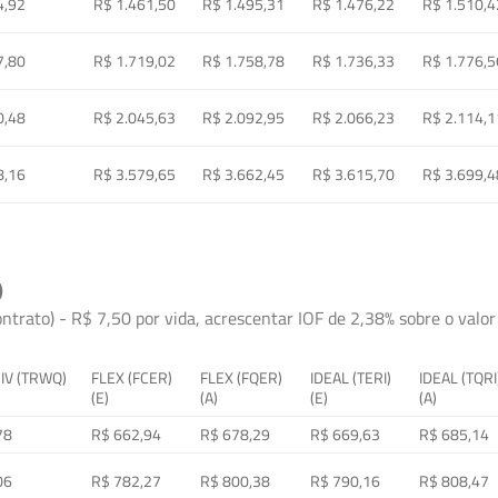
4,92
R$ 1.461,50
R$ 1.495,31
R$ 1.476,22
R$ 1.510,4
7,80
R$ 1.719,02
R$ 1.758,78
R$ 1.736,33
R$ 1.776,5
0,48
R$ 2.045,63
R$ 2.092,95
R$ 2.066,23
R$ 2.114,1
8,16
R$ 3.579,65
R$ 3.662,45
R$ 3.615,70
R$ 3.699,4
)
ontrato) - R$ 7,50 por vida, acrescentar IOF de 2,38% sobre o valor 
 IV (TRWQ)
FLEX (FCER)
FLEX (FQER)
IDEAL (TERI)
IDEAL (TQRI
(E)
(A)
(E)
(A)
78
R$ 662,94
R$ 678,29
R$ 669,63
R$ 685,14
06
R$ 782,27
R$ 800,38
R$ 790,16
R$ 808,47