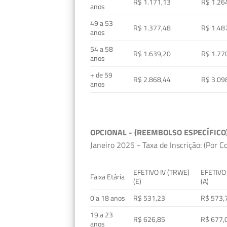
R$ 1.171,13
R$ 1.26
anos
49 a 53
R$ 1.377,48
R$ 1.48
anos
54 a 58
R$ 1.639,20
R$ 1.77
anos
+ de 59
R$ 2.868,44
R$ 3.09
anos
OPCIONAL - (REEMBOLSO ESPECÍFICO
Janeiro 2025 - Taxa de Inscrição: (Por C
EFETIVO IV (TRWE)
EFETIVO
Faixa Etária
(E)
(A)
0 a 18 anos
R$ 531,23
R$ 573,
19 a 23
R$ 626,85
R$ 677,
anos