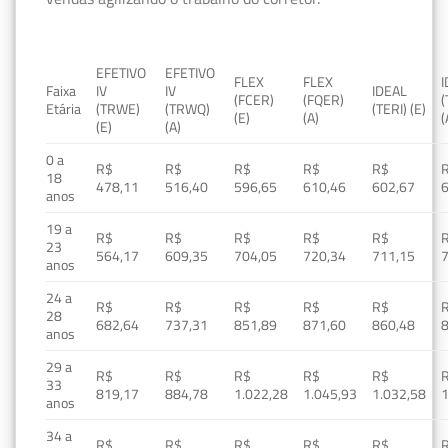
EFETIVO
EFETIVO
FLEX
FLEX
Faixa
IV
IV
IDEAL
(FCER)
(FQER)
(
Etária
(TRWE)
(TRWQ)
(TERI) (E)
(E)
(A)
(
(E)
(A)
0 a
R$
R$
R$
R$
R$
18
478,11
516,40
596,65
610,46
602,67
anos
19 a
R$
R$
R$
R$
R$
23
564,17
609,35
704,05
720,34
711,15
anos
24 a
R$
R$
R$
R$
R$
28
682,64
737,31
851,89
871,60
860,48
anos
29 a
R$
R$
R$
R$
R$
33
819,17
884,78
1.022,28
1.045,93
1.032,58
1
anos
34 a
R$
R$
R$
R$
R$