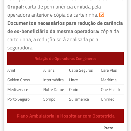
Grupal:
carta de permanência emitida pela
operadora anterior e cópia da carteirinha.
Documentos necessários para redução de carência
de ex-beneficiário da mesma operadora:
cópia da
carteirinha, a redução será analisada pela
seguradora
Relação de Operadoras Congêneres
Amil
Allianz
Caixa Seguros
Care Plus
Golden Cross
Intermédica
Lincx
Marítima
Mediservice
Notre Dame
Omint
One Health
Porto Seguro
Sompo
Sul américa
Unimed
Plano Ambulatorial e Hospitalar com Obstetrícia
Prazo