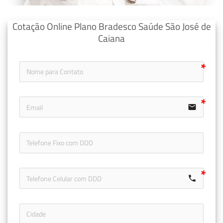
Cotação Online Plano Bradesco Saúde São José de
Caiana
email
icon-ph
call