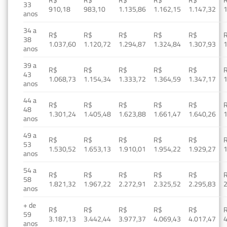
33
910,18
983,10
1.135,86
1.162,15
1.147,32
1
anos
34 a
R$
R$
R$
R$
R$
38
1.037,60
1.120,72
1.294,87
1.324,84
1.307,93
1
anos
39 a
R$
R$
R$
R$
R$
43
1.068,73
1.154,34
1.333,72
1.364,59
1.347,17
1
anos
44 a
R$
R$
R$
R$
R$
48
1.301,24
1.405,48
1.623,88
1.661,47
1.640,26
1
anos
49 a
R$
R$
R$
R$
R$
53
1.530,52
1.653,13
1.910,01
1.954,22
1.929,27
1
anos
54 a
R$
R$
R$
R$
R$
58
1.821,32
1.967,22
2.272,91
2.325,52
2.295,83
2
anos
+ de
R$
R$
R$
R$
R$
59
3.187,13
3.442,44
3.977,37
4.069,43
4.017,47
4
anos