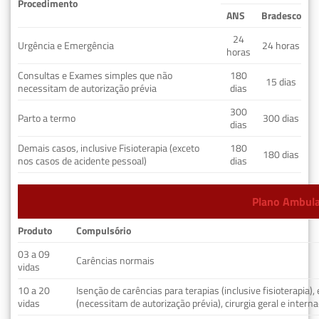
Procedimento
ANS
Bradesco
24
Urgência e Emergência
24 horas
horas
Consultas e Exames simples que não
180
15 dias
necessitam de autorização prévia
dias
300
Parto a termo
300 dias
dias
Demais casos, inclusive Fisioterapia (exceto
180
180 dias
nos casos de acidente pessoal)
dias
Plano Ambulat
Produto
Compulsório
03 a 09
Carências normais
vidas
10 a 20
Isenção de carências para terapias (inclusive fisioterapia)
vidas
(necessitam de autorização prévia), cirurgia geral e interna