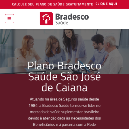
Skip
CLIQUE AQUI
CALCULE SEU PLANO DE SAÚDE GRATUITAMENTE
to
content
Plano Bradesco
Saúde São José
de Caiana
Atuando na área de Seguros saúde desde
1984, a Bradesco Saúde tornou-se líder no
mercado de saúde suplementar brasileiro
devido à atenção dada às necessidades dos
Beneficiários e à parceria com a Rede