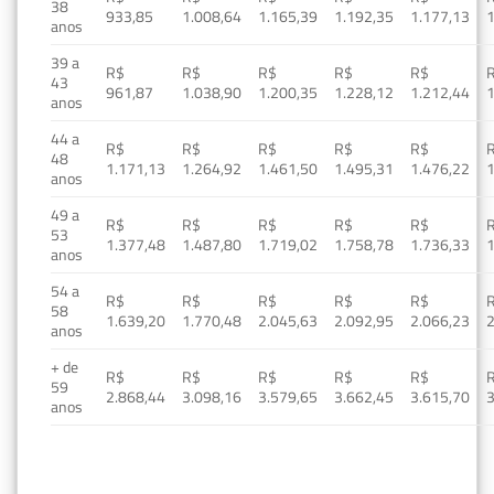
38
933,85
1.008,64
1.165,39
1.192,35
1.177,13
1
anos
39 a
R$
R$
R$
R$
R$
43
961,87
1.038,90
1.200,35
1.228,12
1.212,44
1
anos
44 a
R$
R$
R$
R$
R$
48
1.171,13
1.264,92
1.461,50
1.495,31
1.476,22
1
anos
49 a
R$
R$
R$
R$
R$
53
1.377,48
1.487,80
1.719,02
1.758,78
1.736,33
1
anos
54 a
R$
R$
R$
R$
R$
58
1.639,20
1.770,48
2.045,63
2.092,95
2.066,23
2
anos
+ de
R$
R$
R$
R$
R$
59
2.868,44
3.098,16
3.579,65
3.662,45
3.615,70
3
anos