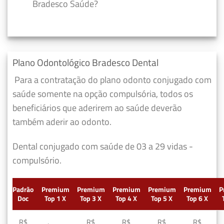
Bradesco Saúde?
Plano Odontológico Bradesco Dental
Para a contratação do plano odonto conjugado com
saúde somente na opção compulsória, todos os
beneficiários que aderirem ao saúde deverão
também aderir ao odonto.
Dental conjugado com saúde de 03 a 29 vidas -
compulsório.
Padrão
Premium
Premium
Premium
Premium
Premium
P
Doc
Top 1 X
Top 3 X
Top 4 X
Top 5 X
Top 6 X
R$
R$
R$
R$
R$