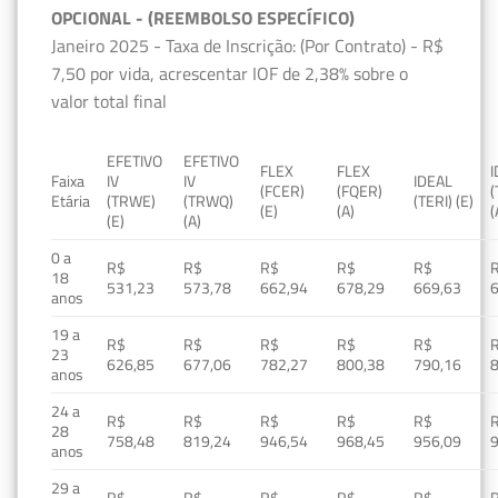
OPCIONAL - (REEMBOLSO ESPECÍFICO)
Janeiro 2025 - Taxa de Inscrição: (Por Contrato) - R$
7,50 por vida, acrescentar IOF de 2,38% sobre o
valor total final
EFETIVO
EFETIVO
FLEX
FLEX
Faixa
IV
IV
IDEAL
(FCER)
(FQER)
(
Etária
(TRWE)
(TRWQ)
(TERI) (E)
(E)
(A)
(
(E)
(A)
0 a
R$
R$
R$
R$
R$
18
531,23
573,78
662,94
678,29
669,63
anos
19 a
R$
R$
R$
R$
R$
23
626,85
677,06
782,27
800,38
790,16
anos
24 a
R$
R$
R$
R$
R$
28
758,48
819,24
946,54
968,45
956,09
anos
29 a
R$
R$
R$
R$
R$