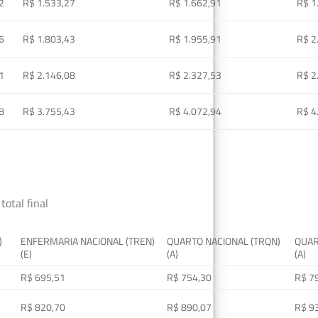
2
R$ 1.533,27
R$ 1.662,91
R$ 1
6
R$ 1.803,43
R$ 1.955,91
R$ 2
1
R$ 2.146,08
R$ 2.327,53
R$ 2
8
R$ 3.755,43
R$ 4.072,94
R$ 4
total final
)
ENFERMARIA NACIONAL (TREN)
QUARTO NACIONAL (TRQN)
QUAR
(E)
(A)
(A)
R$ 695,51
R$ 754,30
R$ 7
R$ 820,70
R$ 890,07
R$ 9