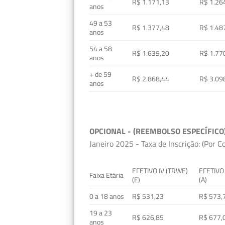
R$ 1.171,13
R$ 1.26
anos
49 a 53
R$ 1.377,48
R$ 1.48
anos
54 a 58
R$ 1.639,20
R$ 1.77
anos
+ de 59
R$ 2.868,44
R$ 3.09
anos
OPCIONAL - (REEMBOLSO ESPECÍFICO
Janeiro 2025 - Taxa de Inscrição: (Por C
EFETIVO IV (TRWE)
EFETIVO
Faixa Etária
(E)
(A)
0 a 18 anos
R$ 531,23
R$ 573,
19 a 23
R$ 626,85
R$ 677,
anos