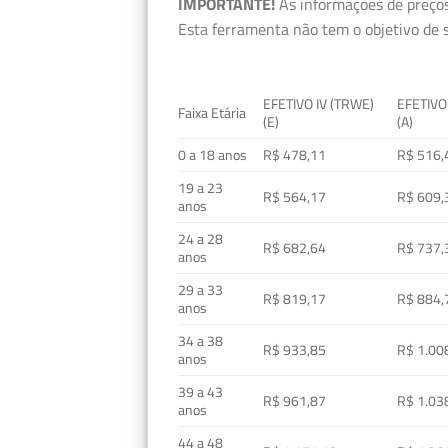
IMPORTANTE!
As informações de preços
Esta ferramenta não tem o objetivo de s
EFETIVO IV (TRWE)
EFETIVO
Faixa Etária
(E)
(A)
0 a 18 anos
R$ 478,11
R$ 516,
19 a 23
R$ 564,17
R$ 609,
anos
24 a 28
R$ 682,64
R$ 737,
anos
29 a 33
R$ 819,17
R$ 884,
anos
34 a 38
R$ 933,85
R$ 1.00
anos
39 a 43
R$ 961,87
R$ 1.03
anos
44 a 48