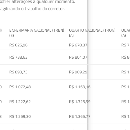
 sofrer alterações a qualquer momento.
gilizando o trabalho do corretor.
I)
ENFERMARIA NACIONAL (TREN)
QUARTO NACIONAL (TRQN)
QUAR
(E)
(A)
(A)
R$ 625,96
R$ 678,87
R$ 7
R$ 738,63
R$ 801,07
R$ 8
R$ 893,73
R$ 969,29
R$ 1
0
R$ 1.072,48
R$ 1.163,16
R$ 1
0
R$ 1.222,62
R$ 1.325,99
R$ 1
3
R$ 1.259,30
R$ 1.365,77
R$ 1