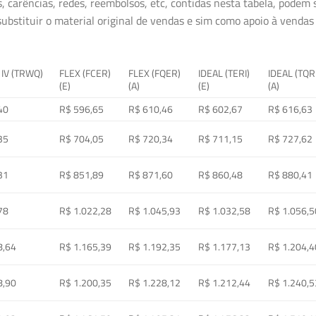
, carências, redes, reembolsos, etc, contidas nesta tabela, podem
ubstituir o material original de vendas e sim como apoio à vendas a
 IV (TRWQ)
FLEX (FCER)
FLEX (FQER)
IDEAL (TERI)
IDEAL (TQR
(E)
(A)
(E)
(A)
40
R$ 596,65
R$ 610,46
R$ 602,67
R$ 616,63
35
R$ 704,05
R$ 720,34
R$ 711,15
R$ 727,62
31
R$ 851,89
R$ 871,60
R$ 860,48
R$ 880,41
78
R$ 1.022,28
R$ 1.045,93
R$ 1.032,58
R$ 1.056,5
8,64
R$ 1.165,39
R$ 1.192,35
R$ 1.177,13
R$ 1.204,4
8,90
R$ 1.200,35
R$ 1.228,12
R$ 1.212,44
R$ 1.240,5