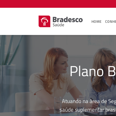
Skip
to
content
HOME
CONHE
Plano B
Atuando na área de Se
saúde suplementar brasi