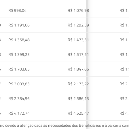
R$ 993,04
R$ 1.076,98
R$ 1
0
R$ 1.191,66
R$ 1.292,39
R$ 1
3
R$ 1.358,48
R$ 1.473,31
R$ 1
8
R$ 1.399,23
R$ 1.517,51
R$ 1
6
R$ 1.703,65
R$ 1.847,66
R$ 1
7
R$ 2.003,83
R$ 2.173,22
R$ 2
2
R$ 2.384,56
R$ 2.586,13
R$ 2
5
R$ 4.172,74
R$ 4.525,47
R$ 4
o devido à atenção dada às necessidades dos Beneficiários e à parceria com