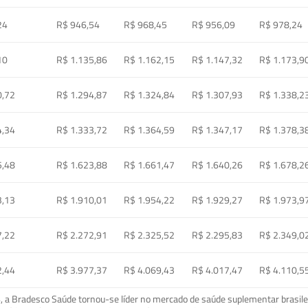
24
R$ 946,54
R$ 968,45
R$ 956,09
R$ 978,24
10
R$ 1.135,86
R$ 1.162,15
R$ 1.147,32
R$ 1.173,9
0,72
R$ 1.294,87
R$ 1.324,84
R$ 1.307,93
R$ 1.338,2
4,34
R$ 1.333,72
R$ 1.364,59
R$ 1.347,17
R$ 1.378,3
5,48
R$ 1.623,88
R$ 1.661,47
R$ 1.640,26
R$ 1.678,2
3,13
R$ 1.910,01
R$ 1.954,22
R$ 1.929,27
R$ 1.973,9
7,22
R$ 2.272,91
R$ 2.325,52
R$ 2.295,83
R$ 2.349,0
2,44
R$ 3.977,37
R$ 4.069,43
R$ 4.017,47
R$ 4.110,5
a Bradesco Saúde tornou-se líder no mercado de saúde suplementar brasileir