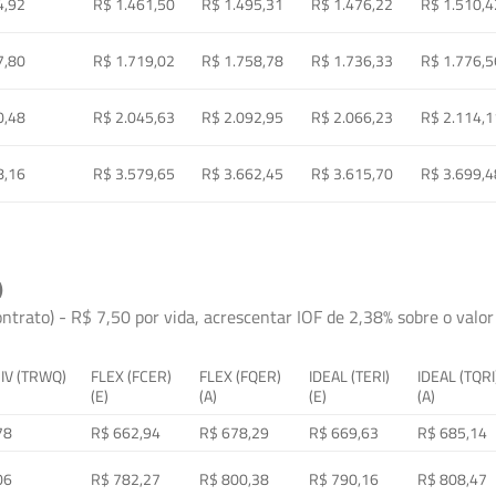
4,92
R$ 1.461,50
R$ 1.495,31
R$ 1.476,22
R$ 1.510,4
7,80
R$ 1.719,02
R$ 1.758,78
R$ 1.736,33
R$ 1.776,5
0,48
R$ 2.045,63
R$ 2.092,95
R$ 2.066,23
R$ 2.114,1
8,16
R$ 3.579,65
R$ 3.662,45
R$ 3.615,70
R$ 3.699,4
)
ontrato) - R$ 7,50 por vida, acrescentar IOF de 2,38% sobre o valor 
 IV (TRWQ)
FLEX (FCER)
FLEX (FQER)
IDEAL (TERI)
IDEAL (TQRI
(E)
(A)
(E)
(A)
78
R$ 662,94
R$ 678,29
R$ 669,63
R$ 685,14
06
R$ 782,27
R$ 800,38
R$ 790,16
R$ 808,47