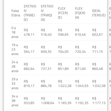
EFETIVO
EFETIVO
FLEX
FLEX
Faixa
IV
IV
IDEAL
(FCER)
(FQER)
(
Etária
(TRWE)
(TRWQ)
(TERI) (E)
(E)
(A)
(
(E)
(A)
0 a
R$
R$
R$
R$
R$
18
478,11
516,40
596,65
610,46
602,67
anos
19 a
R$
R$
R$
R$
R$
23
564,17
609,35
704,05
720,34
711,15
anos
24 a
R$
R$
R$
R$
R$
28
682,64
737,31
851,89
871,60
860,48
anos
29 a
R$
R$
R$
R$
R$
33
819,17
884,78
1.022,28
1.045,93
1.032,58
1
anos
34 a
R$
R$
R$
R$
R$
38
933,85
1.008,64
1.165,39
1.192,35
1.177,13
1
anos