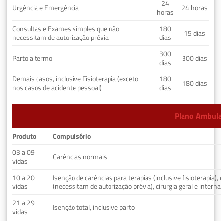
24
Urgência e Emergência
24 horas
horas
Consultas e Exames simples que não
180
15 dias
necessitam de autorização prévia
dias
300
Parto a termo
300 dias
dias
Demais casos, inclusive Fisioterapia (exceto
180
180 dias
nos casos de acidente pessoal)
dias
Plano Ambulat
Produto
Compulsório
03 a 09
Carências normais
vidas
10 a 20
Isenção de carências para terapias (inclusive fisioterapia)
vidas
(necessitam de autorização prévia), cirurgia geral e interna
21 a 29
Isenção total, inclusive parto
vidas