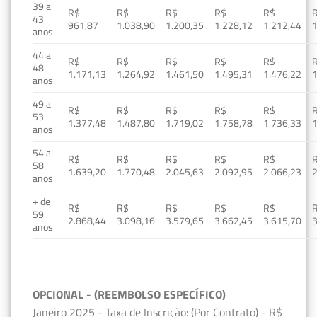
39 a
R$
R$
R$
R$
R$
43
961,87
1.038,90
1.200,35
1.228,12
1.212,44
1
anos
44 a
R$
R$
R$
R$
R$
48
1.171,13
1.264,92
1.461,50
1.495,31
1.476,22
1
anos
49 a
R$
R$
R$
R$
R$
53
1.377,48
1.487,80
1.719,02
1.758,78
1.736,33
1
anos
54 a
R$
R$
R$
R$
R$
58
1.639,20
1.770,48
2.045,63
2.092,95
2.066,23
2
anos
+ de
R$
R$
R$
R$
R$
59
2.868,44
3.098,16
3.579,65
3.662,45
3.615,70
3
anos
OPCIONAL - (REEMBOLSO ESPECÍFICO)
Janeiro 2025 - Taxa de Inscrição: (Por Contrato) - R$