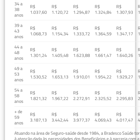
34 a
R$
R$
R$
R$
R$
38
1.037,60
1.120,72
1.294,87
1.324,84
1.307,93
1
anos
39 a
R$
R$
R$
R$
R$
43
1.068,73
1.154,34
1.333,72
1.364,59
1.347,17
1
anos
44 a
R$
R$
R$
R$
R$
48
1.301,24
1.405,48
1.623,88
1.661,47
1.640,26
1
anos
49 a
R$
R$
R$
R$
R$
53
1.530,52
1.653,13
1.910,01
1.954,22
1.929,27
1
anos
54 a
R$
R$
R$
R$
R$
58
1.821,32
1.967,22
2.272,91
2.325,52
2.295,83
2
anos
+ de
R$
R$
R$
R$
R$
59
3.187,13
3.442,44
3.977,37
4.069,43
4.017,47
4
anos
Atuando na área de Seguro-saúde desde 1984, a Bradesco Saúde torn
à atenção dada às necessidades dos Beneficiários e à parceria com a 