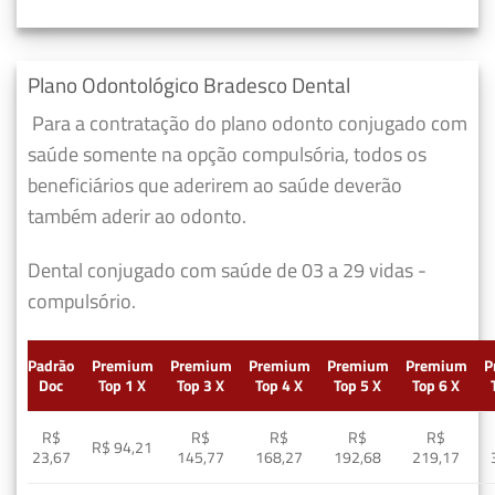
Plano Odontológico Bradesco Dental
Para a contratação do plano odonto conjugado com
saúde somente na opção compulsória, todos os
beneficiários que aderirem ao saúde deverão
também aderir ao odonto.
Dental conjugado com saúde de 03 a 29 vidas -
compulsório.
Padrão
Premium
Premium
Premium
Premium
Premium
P
Doc
Top 1 X
Top 3 X
Top 4 X
Top 5 X
Top 6 X
R$
R$
R$
R$
R$
R$ 94,21
23,67
145,77
168,27
192,68
219,17