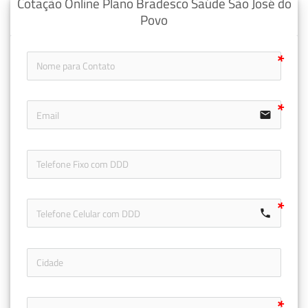
Cotação Online Plano Bradesco Saúde São José do
Povo
email
icon-ph
call