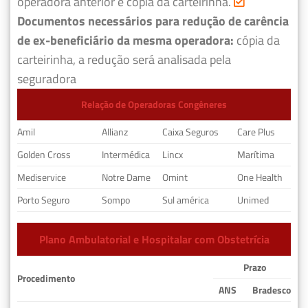
operadora anterior e cópia da carteirinha.
Documentos necessários para redução de carência
de ex-beneficiário da mesma operadora:
cópia da
carteirinha, a redução será analisada pela
seguradora
Relação de Operadoras Congêneres
Amil
Allianz
Caixa Seguros
Care Plus
Golden Cross
Intermédica
Lincx
Marítima
Mediservice
Notre Dame
Omint
One Health
Porto Seguro
Sompo
Sul américa
Unimed
Plano Ambulatorial e Hospitalar com Obstetrícia
Prazo
Procedimento
ANS
Bradesco