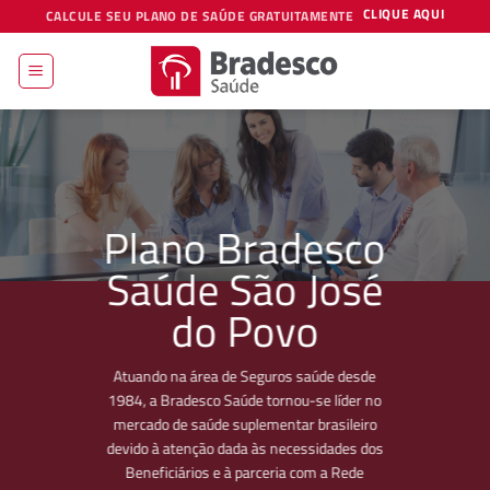
Skip
CLIQUE AQUI
CALCULE SEU PLANO DE SAÚDE GRATUITAMENTE
to
content
Plano Bradesco
Saúde São José
do Povo
Atuando na área de Seguros saúde desde
1984, a Bradesco Saúde tornou-se líder no
mercado de saúde suplementar brasileiro
devido à atenção dada às necessidades dos
Beneficiários e à parceria com a Rede