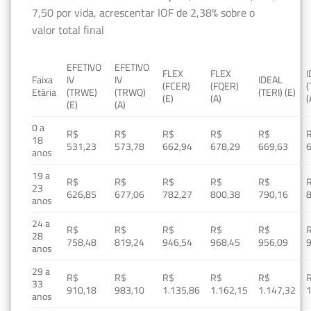
7,50 por vida, acrescentar IOF de 2,38% sobre o
valor total final
EFETIVO
EFETIVO
FLEX
FLEX
Faixa
IV
IV
IDEAL
(FCER)
(FQER)
(
Etária
(TRWE)
(TRWQ)
(TERI) (E)
(E)
(A)
(
(E)
(A)
0 a
R$
R$
R$
R$
R$
18
531,23
573,78
662,94
678,29
669,63
anos
19 a
R$
R$
R$
R$
R$
23
626,85
677,06
782,27
800,38
790,16
anos
24 a
R$
R$
R$
R$
R$
28
758,48
819,24
946,54
968,45
956,09
anos
29 a
R$
R$
R$
R$
R$
33
910,18
983,10
1.135,86
1.162,15
1.147,32
1
anos