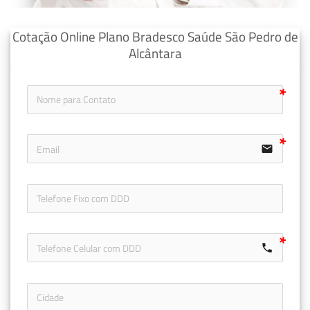
Cotação Online Plano Bradesco Saúde São Pedro de
Alcântara
email
icon-ph
call