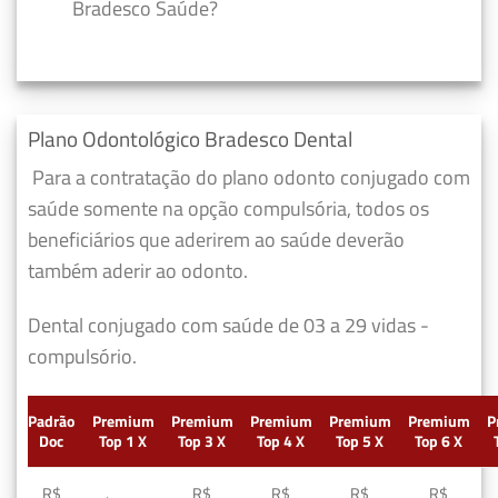
Bradesco Saúde?
Plano Odontológico Bradesco Dental
Para a contratação do plano odonto conjugado com
saúde somente na opção compulsória, todos os
beneficiários que aderirem ao saúde deverão
também aderir ao odonto.
Dental conjugado com saúde de 03 a 29 vidas -
compulsório.
Padrão
Premium
Premium
Premium
Premium
Premium
P
Doc
Top 1 X
Top 3 X
Top 4 X
Top 5 X
Top 6 X
R$
R$
R$
R$
R$