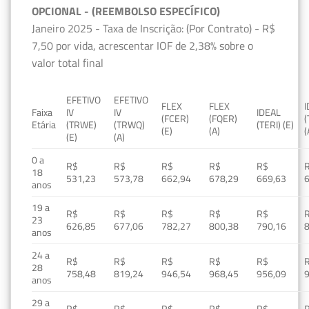
OPCIONAL - (REEMBOLSO ESPECÍFICO)
Janeiro 2025 - Taxa de Inscrição: (Por Contrato) - R$
7,50 por vida, acrescentar IOF de 2,38% sobre o
valor total final
EFETIVO
EFETIVO
FLEX
FLEX
Faixa
IV
IV
IDEAL
(FCER)
(FQER)
(
Etária
(TRWE)
(TRWQ)
(TERI) (E)
(E)
(A)
(
(E)
(A)
0 a
R$
R$
R$
R$
R$
18
531,23
573,78
662,94
678,29
669,63
anos
19 a
R$
R$
R$
R$
R$
23
626,85
677,06
782,27
800,38
790,16
anos
24 a
R$
R$
R$
R$
R$
28
758,48
819,24
946,54
968,45
956,09
anos
29 a
R$
R$
R$
R$
R$