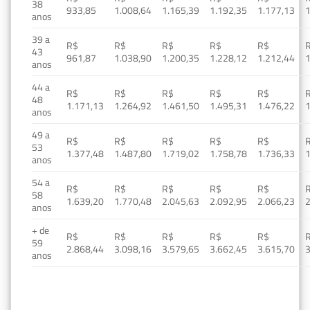
38
933,85
1.008,64
1.165,39
1.192,35
1.177,13
1
anos
39 a
R$
R$
R$
R$
R$
43
961,87
1.038,90
1.200,35
1.228,12
1.212,44
1
anos
44 a
R$
R$
R$
R$
R$
48
1.171,13
1.264,92
1.461,50
1.495,31
1.476,22
1
anos
49 a
R$
R$
R$
R$
R$
53
1.377,48
1.487,80
1.719,02
1.758,78
1.736,33
1
anos
54 a
R$
R$
R$
R$
R$
58
1.639,20
1.770,48
2.045,63
2.092,95
2.066,23
2
anos
+ de
R$
R$
R$
R$
R$
59
2.868,44
3.098,16
3.579,65
3.662,45
3.615,70
3
anos