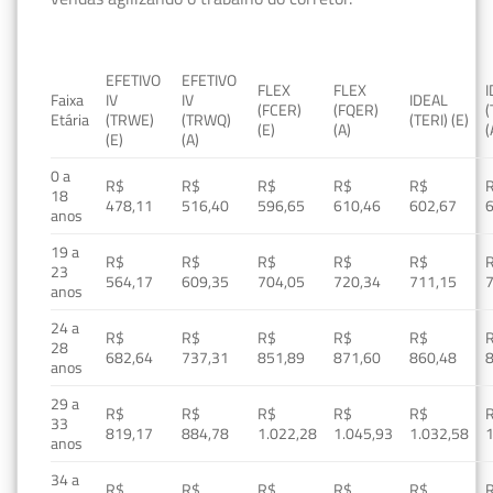
EFETIVO
EFETIVO
FLEX
FLEX
Faixa
IV
IV
IDEAL
(FCER)
(FQER)
(
Etária
(TRWE)
(TRWQ)
(TERI) (E)
(E)
(A)
(
(E)
(A)
0 a
R$
R$
R$
R$
R$
18
478,11
516,40
596,65
610,46
602,67
anos
19 a
R$
R$
R$
R$
R$
23
564,17
609,35
704,05
720,34
711,15
anos
24 a
R$
R$
R$
R$
R$
28
682,64
737,31
851,89
871,60
860,48
anos
29 a
R$
R$
R$
R$
R$
33
819,17
884,78
1.022,28
1.045,93
1.032,58
1
anos
34 a
R$
R$
R$
R$
R$