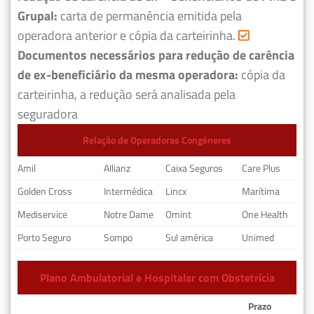
Grupal:
carta de permanência emitida pela
operadora anterior e cópia da carteirinha.
Documentos necessários para redução de carência
de ex-beneficiário da mesma operadora:
cópia da
carteirinha, a redução será analisada pela
seguradora
Relação de Operadoras Congêneres
Amil
Allianz
Caixa Seguros
Care Plus
Golden Cross
Intermédica
Lincx
Marítima
Mediservice
Notre Dame
Omint
One Health
Porto Seguro
Sompo
Sul américa
Unimed
Plano Ambulatorial e Hospitalar com Obstetrícia
Prazo