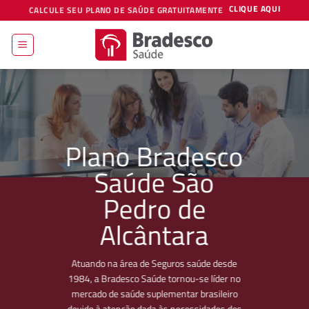
Skip
CLIQUE AQUI
CALCULE SEU PLANO DE SAÚDE GRATUITAMENTE
to
content
Plano Bradesco
Saúde São
Pedro de
Alcântara
Atuando na área de Seguros saúde desde
1984, a Bradesco Saúde tornou-se líder no
mercado de saúde suplementar brasileiro
devido à atenção dada às necessidades dos