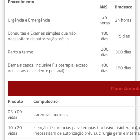
Procedimento
ANS
Bradesco
24
Urgência e Emergência
24 horas
horas
Consultas e Exames simples que não
180
15 dias
necessitam de autorização prévia
dias
300
Parto a termo
300 dias
dias
Demais casos, inclusive Fisioterapia (exceto
180
180 dias
nos casos de acidente pessoal)
dias
Plano Ambulat
Produto
Compulsório
03 a 09
Carências normais
vidas
10 a 20
Isenção de carências para terapias (inclusive fisioterapia)
vidas
(necessitam de autorização prévia), cirurgia geral e interna