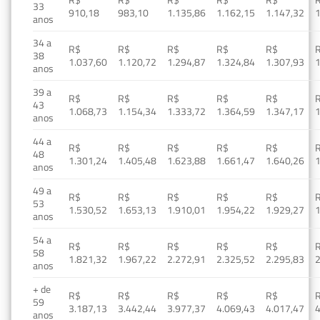
33
910,18
983,10
1.135,86
1.162,15
1.147,32
1
anos
34 a
R$
R$
R$
R$
R$
38
1.037,60
1.120,72
1.294,87
1.324,84
1.307,93
1
anos
39 a
R$
R$
R$
R$
R$
43
1.068,73
1.154,34
1.333,72
1.364,59
1.347,17
1
anos
44 a
R$
R$
R$
R$
R$
48
1.301,24
1.405,48
1.623,88
1.661,47
1.640,26
1
anos
49 a
R$
R$
R$
R$
R$
53
1.530,52
1.653,13
1.910,01
1.954,22
1.929,27
1
anos
54 a
R$
R$
R$
R$
R$
58
1.821,32
1.967,22
2.272,91
2.325,52
2.295,83
2
anos
+ de
R$
R$
R$
R$
R$
59
3.187,13
3.442,44
3.977,37
4.069,43
4.017,47
4
anos