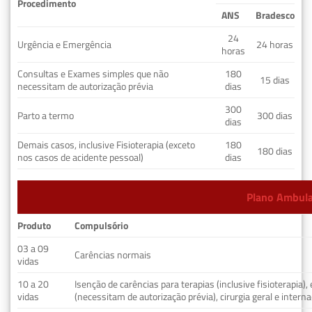
Procedimento
ANS
Bradesco
24
Urgência e Emergência
24 horas
horas
Consultas e Exames simples que não
180
15 dias
necessitam de autorização prévia
dias
300
Parto a termo
300 dias
dias
Demais casos, inclusive Fisioterapia (exceto
180
180 dias
nos casos de acidente pessoal)
dias
Plano Ambulat
Produto
Compulsório
03 a 09
Carências normais
vidas
10 a 20
Isenção de carências para terapias (inclusive fisioterapia)
vidas
(necessitam de autorização prévia), cirurgia geral e interna