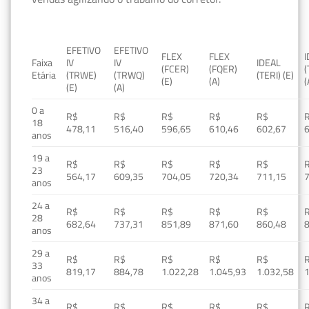
EFETIVO
EFETIVO
FLEX
FLEX
Faixa
IV
IV
IDEAL
(FCER)
(FQER)
(
Etária
(TRWE)
(TRWQ)
(TERI) (E)
(E)
(A)
(
(E)
(A)
0 a
R$
R$
R$
R$
R$
18
478,11
516,40
596,65
610,46
602,67
anos
19 a
R$
R$
R$
R$
R$
23
564,17
609,35
704,05
720,34
711,15
anos
24 a
R$
R$
R$
R$
R$
28
682,64
737,31
851,89
871,60
860,48
anos
29 a
R$
R$
R$
R$
R$
33
819,17
884,78
1.022,28
1.045,93
1.032,58
1
anos
34 a
R$
R$
R$
R$
R$