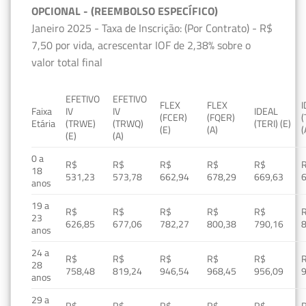
OPCIONAL - (REEMBOLSO ESPECÍFICO)
Janeiro 2025 - Taxa de Inscrição: (Por Contrato) - R$
7,50 por vida, acrescentar IOF de 2,38% sobre o
valor total final
EFETIVO
EFETIVO
FLEX
FLEX
Faixa
IV
IV
IDEAL
(FCER)
(FQER)
(
Etária
(TRWE)
(TRWQ)
(TERI) (E)
(E)
(A)
(
(E)
(A)
0 a
R$
R$
R$
R$
R$
18
531,23
573,78
662,94
678,29
669,63
anos
19 a
R$
R$
R$
R$
R$
23
626,85
677,06
782,27
800,38
790,16
anos
24 a
R$
R$
R$
R$
R$
28
758,48
819,24
946,54
968,45
956,09
anos
29 a
R$
R$
R$
R$
R$