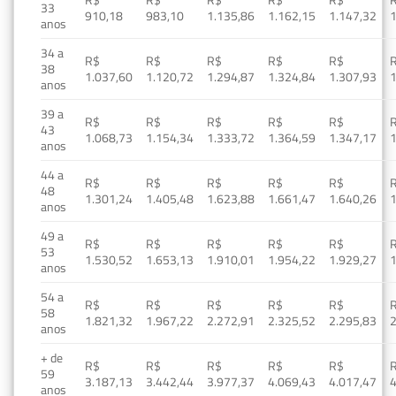
33
910,18
983,10
1.135,86
1.162,15
1.147,32
1
anos
34 a
R$
R$
R$
R$
R$
38
1.037,60
1.120,72
1.294,87
1.324,84
1.307,93
1
anos
39 a
R$
R$
R$
R$
R$
43
1.068,73
1.154,34
1.333,72
1.364,59
1.347,17
1
anos
44 a
R$
R$
R$
R$
R$
48
1.301,24
1.405,48
1.623,88
1.661,47
1.640,26
1
anos
49 a
R$
R$
R$
R$
R$
53
1.530,52
1.653,13
1.910,01
1.954,22
1.929,27
1
anos
54 a
R$
R$
R$
R$
R$
58
1.821,32
1.967,22
2.272,91
2.325,52
2.295,83
2
anos
+ de
R$
R$
R$
R$
R$
59
3.187,13
3.442,44
3.977,37
4.069,43
4.017,47
4
anos