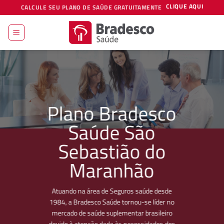
Skip
CLIQUE AQUI
CALCULE SEU PLANO DE SAÚDE GRATUITAMENTE
to
content
Plano Bradesco
Saúde São
Sebastião do
Maranhão
Atuando na área de Seguros saúde desde
1984, a Bradesco Saúde tornou-se líder no
mercado de saúde suplementar brasileiro
devido à atenção dada às necessidades dos