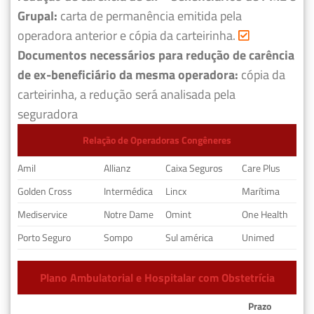
Grupal:
carta de permanência emitida pela
operadora anterior e cópia da carteirinha.
Documentos necessários para redução de carência
de ex-beneficiário da mesma operadora:
cópia da
carteirinha, a redução será analisada pela
seguradora
Relação de Operadoras Congêneres
Amil
Allianz
Caixa Seguros
Care Plus
Golden Cross
Intermédica
Lincx
Marítima
Mediservice
Notre Dame
Omint
One Health
Porto Seguro
Sompo
Sul américa
Unimed
Plano Ambulatorial e Hospitalar com Obstetrícia
Prazo