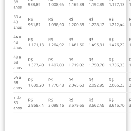
38
933,85
1.008,64
1.165,39
1.192,35
1.177,13
1
anos
39 a
R$
R$
R$
R$
R$
43
961,87
1.038,90
1.200,35
1.228,12
1.212,44
1
anos
44 a
R$
R$
R$
R$
R$
48
1.171,13
1.264,92
1.461,50
1.495,31
1.476,22
1
anos
49 a
R$
R$
R$
R$
R$
53
1.377,48
1.487,80
1.719,02
1.758,78
1.736,33
1
anos
54 a
R$
R$
R$
R$
R$
58
1.639,20
1.770,48
2.045,63
2.092,95
2.066,23
2
anos
+ de
R$
R$
R$
R$
R$
59
2.868,44
3.098,16
3.579,65
3.662,45
3.615,70
3
anos