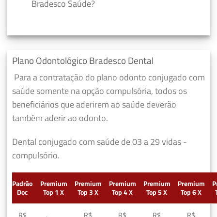
Bradesco Saúde?
Plano Odontológico Bradesco Dental
Para a contratação do plano odonto conjugado com
saúde somente na opção compulsória, todos os
beneficiários que aderirem ao saúde deverão
também aderir ao odonto.
Dental conjugado com saúde de 03 a 29 vidas -
compulsório.
Padrão
Premium
Premium
Premium
Premium
Premium
P
Doc
Top 1 X
Top 3 X
Top 4 X
Top 5 X
Top 6 X
R$
R$
R$
R$
R$