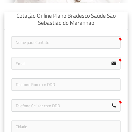
Cotação Online Plano Bradesco Saúde São
Sebastião do Maranhão
email
icon-ph
call