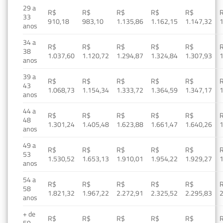
29 a
R$
R$
R$
R$
R$
33
910,18
983,10
1.135,86
1.162,15
1.147,32
1
anos
34 a
R$
R$
R$
R$
R$
38
1.037,60
1.120,72
1.294,87
1.324,84
1.307,93
1
anos
39 a
R$
R$
R$
R$
R$
43
1.068,73
1.154,34
1.333,72
1.364,59
1.347,17
1
anos
44 a
R$
R$
R$
R$
R$
48
1.301,24
1.405,48
1.623,88
1.661,47
1.640,26
1
anos
49 a
R$
R$
R$
R$
R$
53
1.530,52
1.653,13
1.910,01
1.954,22
1.929,27
1
anos
54 a
R$
R$
R$
R$
R$
58
1.821,32
1.967,22
2.272,91
2.325,52
2.295,83
2
anos
+ de
R$
R$
R$
R$
R$