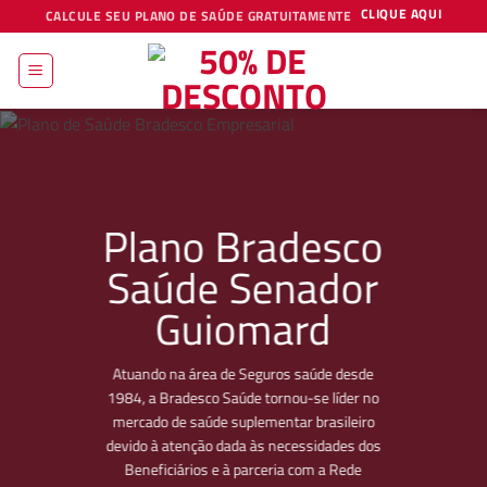
Skip
CLIQUE AQUI
CALCULE SEU PLANO DE SAÚDE GRATUITAMENTE
to
content
Plano Bradesco
Saúde Senador
Guiomard
Atuando na área de Seguros saúde desde
1984, a Bradesco Saúde tornou-se líder no
mercado de saúde suplementar brasileiro
devido à atenção dada às necessidades dos
Beneficiários e à parceria com a Rede