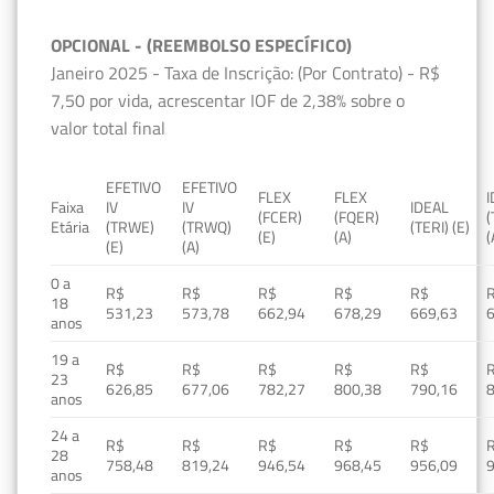
OPCIONAL - (REEMBOLSO ESPECÍFICO)
Janeiro 2025 - Taxa de Inscrição: (Por Contrato) - R$
7,50 por vida, acrescentar IOF de 2,38% sobre o
valor total final
EFETIVO
EFETIVO
FLEX
FLEX
Faixa
IV
IV
IDEAL
(FCER)
(FQER)
(
Etária
(TRWE)
(TRWQ)
(TERI) (E)
(E)
(A)
(
(E)
(A)
0 a
R$
R$
R$
R$
R$
18
531,23
573,78
662,94
678,29
669,63
anos
19 a
R$
R$
R$
R$
R$
23
626,85
677,06
782,27
800,38
790,16
anos
24 a
R$
R$
R$
R$
R$
28
758,48
819,24
946,54
968,45
956,09
anos