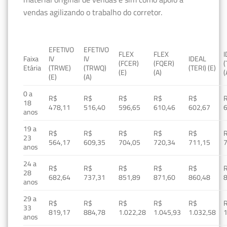
vendas agilizando o trabalho do corretor.
EFETIVO
EFETIVO
FLEX
FLEX
Faixa
IV
IV
IDEAL
(FCER)
(FQER)
(
Etária
(TRWE)
(TRWQ)
(TERI) (E)
(E)
(A)
(
(E)
(A)
0 a
R$
R$
R$
R$
R$
18
478,11
516,40
596,65
610,46
602,67
anos
19 a
R$
R$
R$
R$
R$
23
564,17
609,35
704,05
720,34
711,15
anos
24 a
R$
R$
R$
R$
R$
28
682,64
737,31
851,89
871,60
860,48
anos
29 a
R$
R$
R$
R$
R$
33
819,17
884,78
1.022,28
1.045,93
1.032,58
1
anos