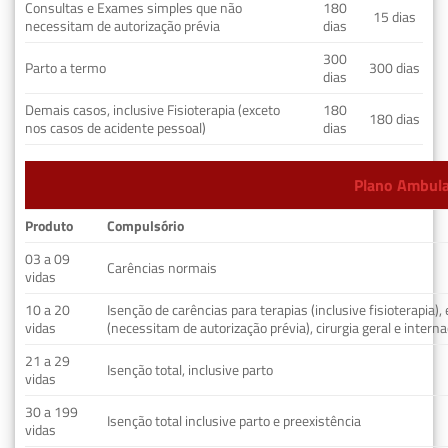
Consultas e Exames simples que não
180
15 dias
necessitam de autorização prévia
dias
300
Parto a termo
300 dias
dias
Demais casos, inclusive Fisioterapia (exceto
180
180 dias
nos casos de acidente pessoal)
dias
Plano Ambulat
Produto
Compulsório
03 a 09
Carências normais
vidas
10 a 20
Isenção de carências para terapias (inclusive fisioterapia)
vidas
(necessitam de autorização prévia), cirurgia geral e interna
21 a 29
Isenção total, inclusive parto
vidas
30 a 199
Isenção total inclusive parto e preexistência
vidas