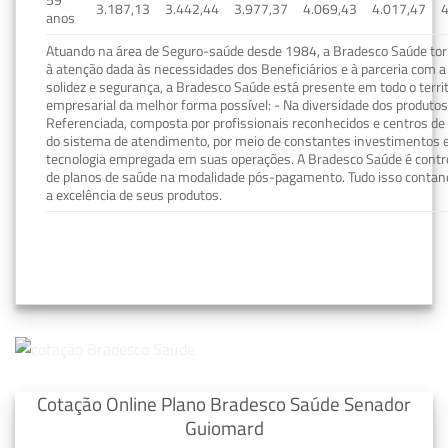
59
3.187,13
3.442,44
3.977,37
4.069,43
4.017,47
4
anos
Atuando na área de Seguro-saúde desde 1984, a Bradesco Saúde torn
à atenção dada às necessidades dos Beneficiários e à parceria com a 
solidez e segurança, a Bradesco Saúde está presente em todo o terri
empresarial da melhor forma possível: - Na diversidade dos produto
Referenciada, composta por profissionais reconhecidos e centros de
do sistema de atendimento, por meio de constantes investimentos e
tecnologia empregada em suas operações. A Bradesco Saúde é contro
de planos de saúde na modalidade pós-pagamento. Tudo isso contand
a excelência de seus produtos.
Cotação Online Plano Bradesco Saúde Senador
Guiomard