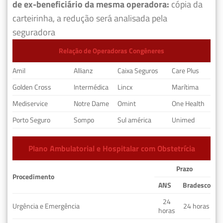
de ex-beneficiário da mesma operadora:
cópia da
carteirinha, a redução será analisada pela
seguradora
Relação de Operadoras Congêneres
Amil
Allianz
Caixa Seguros
Care Plus
Golden Cross
Intermédica
Lincx
Marítima
Mediservice
Notre Dame
Omint
One Health
Porto Seguro
Sompo
Sul américa
Unimed
Plano Ambulatorial e Hospitalar com Obstetrícia
Prazo
Procedimento
ANS
Bradesco
24
Urgência e Emergência
24 horas
horas