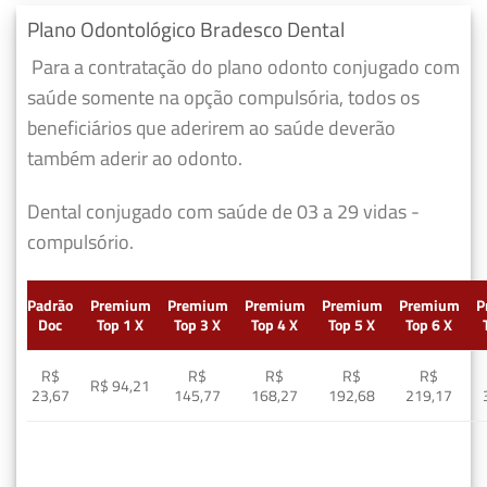
Plano Odontológico Bradesco Dental
Para a contratação do plano odonto conjugado com
saúde somente na opção compulsória, todos os
beneficiários que aderirem ao saúde deverão
também aderir ao odonto.
Dental conjugado com saúde de 03 a 29 vidas -
compulsório.
Padrão
Premium
Premium
Premium
Premium
Premium
P
Doc
Top 1 X
Top 3 X
Top 4 X
Top 5 X
Top 6 X
R$
R$
R$
R$
R$
R$ 94,21
23,67
145,77
168,27
192,68
219,17