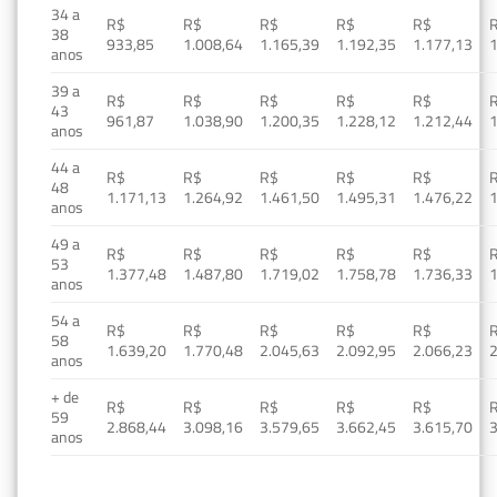
34 a
R$
R$
R$
R$
R$
38
933,85
1.008,64
1.165,39
1.192,35
1.177,13
1
anos
39 a
R$
R$
R$
R$
R$
43
961,87
1.038,90
1.200,35
1.228,12
1.212,44
1
anos
44 a
R$
R$
R$
R$
R$
48
1.171,13
1.264,92
1.461,50
1.495,31
1.476,22
1
anos
49 a
R$
R$
R$
R$
R$
53
1.377,48
1.487,80
1.719,02
1.758,78
1.736,33
1
anos
54 a
R$
R$
R$
R$
R$
58
1.639,20
1.770,48
2.045,63
2.092,95
2.066,23
2
anos
+ de
R$
R$
R$
R$
R$
59
2.868,44
3.098,16
3.579,65
3.662,45
3.615,70
3
anos