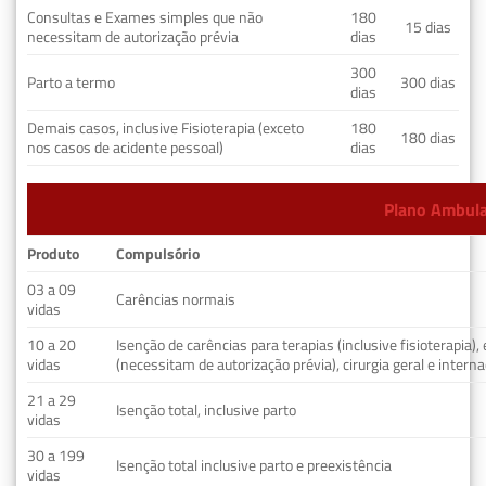
Consultas e Exames simples que não
180
15 dias
necessitam de autorização prévia
dias
300
Parto a termo
300 dias
dias
Demais casos, inclusive Fisioterapia (exceto
180
180 dias
nos casos de acidente pessoal)
dias
Plano Ambulat
Produto
Compulsório
03 a 09
Carências normais
vidas
10 a 20
Isenção de carências para terapias (inclusive fisioterapia)
vidas
(necessitam de autorização prévia), cirurgia geral e interna
21 a 29
Isenção total, inclusive parto
vidas
30 a 199
Isenção total inclusive parto e preexistência
vidas