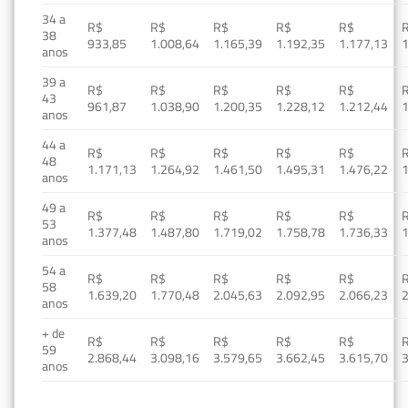
34 a
R$
R$
R$
R$
R$
38
933,85
1.008,64
1.165,39
1.192,35
1.177,13
1
anos
39 a
R$
R$
R$
R$
R$
43
961,87
1.038,90
1.200,35
1.228,12
1.212,44
1
anos
44 a
R$
R$
R$
R$
R$
48
1.171,13
1.264,92
1.461,50
1.495,31
1.476,22
1
anos
49 a
R$
R$
R$
R$
R$
53
1.377,48
1.487,80
1.719,02
1.758,78
1.736,33
1
anos
54 a
R$
R$
R$
R$
R$
58
1.639,20
1.770,48
2.045,63
2.092,95
2.066,23
2
anos
+ de
R$
R$
R$
R$
R$
59
2.868,44
3.098,16
3.579,65
3.662,45
3.615,70
3
anos