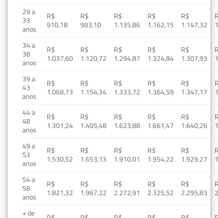
29 a
R$
R$
R$
R$
R$
33
910,18
983,10
1.135,86
1.162,15
1.147,32
1
anos
34 a
R$
R$
R$
R$
R$
38
1.037,60
1.120,72
1.294,87
1.324,84
1.307,93
1
anos
39 a
R$
R$
R$
R$
R$
43
1.068,73
1.154,34
1.333,72
1.364,59
1.347,17
1
anos
44 a
R$
R$
R$
R$
R$
48
1.301,24
1.405,48
1.623,88
1.661,47
1.640,26
1
anos
49 a
R$
R$
R$
R$
R$
53
1.530,52
1.653,13
1.910,01
1.954,22
1.929,27
1
anos
54 a
R$
R$
R$
R$
R$
58
1.821,32
1.967,22
2.272,91
2.325,52
2.295,83
2
anos
+ de
R$
R$
R$
R$
R$