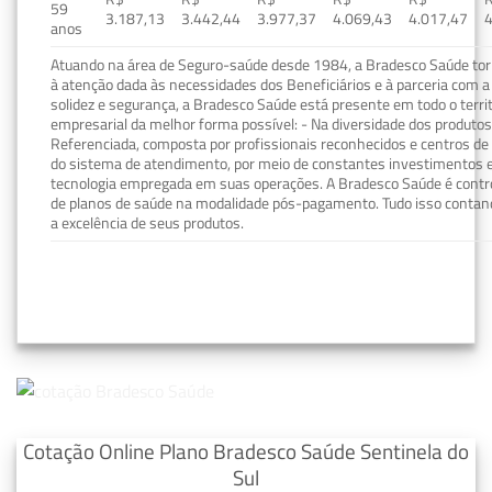
59
3.187,13
3.442,44
3.977,37
4.069,43
4.017,47
4
anos
Atuando na área de Seguro-saúde desde 1984, a Bradesco Saúde torn
à atenção dada às necessidades dos Beneficiários e à parceria com a 
solidez e segurança, a Bradesco Saúde está presente em todo o terri
empresarial da melhor forma possível: - Na diversidade dos produto
Referenciada, composta por profissionais reconhecidos e centros de
do sistema de atendimento, por meio de constantes investimentos e
tecnologia empregada em suas operações. A Bradesco Saúde é contro
de planos de saúde na modalidade pós-pagamento. Tudo isso contand
a excelência de seus produtos.
Cotação Online Plano Bradesco Saúde Sentinela do
Sul