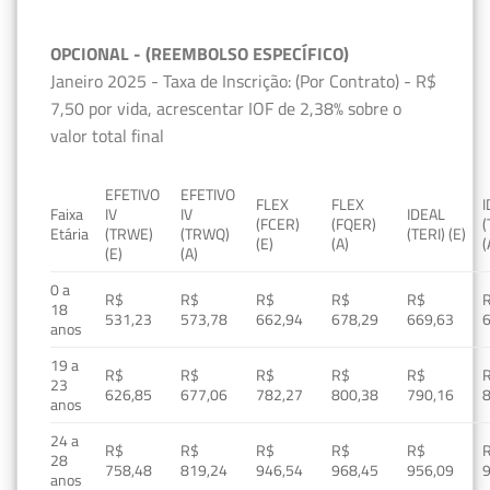
OPCIONAL - (REEMBOLSO ESPECÍFICO)
Janeiro 2025 - Taxa de Inscrição: (Por Contrato) - R$
7,50 por vida, acrescentar IOF de 2,38% sobre o
valor total final
EFETIVO
EFETIVO
FLEX
FLEX
Faixa
IV
IV
IDEAL
(FCER)
(FQER)
(
Etária
(TRWE)
(TRWQ)
(TERI) (E)
(E)
(A)
(
(E)
(A)
0 a
R$
R$
R$
R$
R$
18
531,23
573,78
662,94
678,29
669,63
anos
19 a
R$
R$
R$
R$
R$
23
626,85
677,06
782,27
800,38
790,16
anos
24 a
R$
R$
R$
R$
R$
28
758,48
819,24
946,54
968,45
956,09
anos