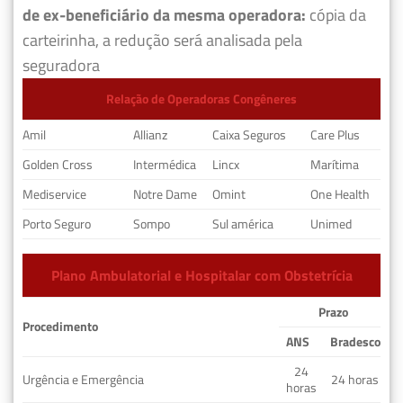
de ex-beneficiário da mesma operadora:
cópia da
carteirinha, a redução será analisada pela
seguradora
Relação de Operadoras Congêneres
Amil
Allianz
Caixa Seguros
Care Plus
Golden Cross
Intermédica
Lincx
Marítima
Mediservice
Notre Dame
Omint
One Health
Porto Seguro
Sompo
Sul américa
Unimed
Plano Ambulatorial e Hospitalar com Obstetrícia
Prazo
Procedimento
ANS
Bradesco
24
Urgência e Emergência
24 horas
horas