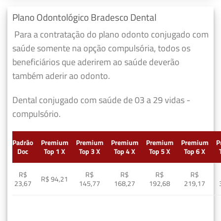
Plano Odontológico Bradesco Dental
Para a contratação do plano odonto conjugado com
saúde somente na opção compulsória, todos os
beneficiários que aderirem ao saúde deverão
também aderir ao odonto.
Dental conjugado com saúde de 03 a 29 vidas -
compulsório.
Padrão
Premium
Premium
Premium
Premium
Premium
P
Doc
Top 1 X
Top 3 X
Top 4 X
Top 5 X
Top 6 X
R$
R$
R$
R$
R$
R$ 94,21
23,67
145,77
168,27
192,68
219,17