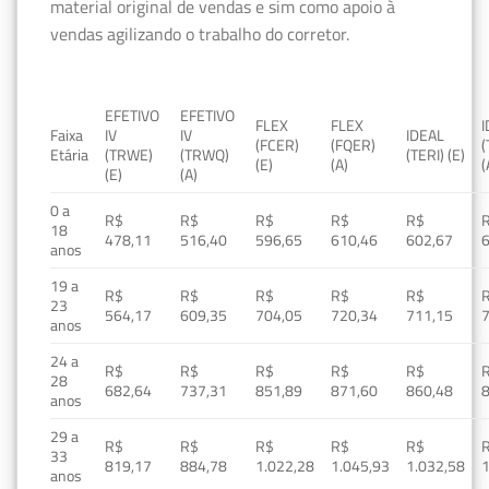
material original de vendas e sim como apoio à
vendas agilizando o trabalho do corretor.
EFETIVO
EFETIVO
FLEX
FLEX
Faixa
IV
IV
IDEAL
(FCER)
(FQER)
(
Etária
(TRWE)
(TRWQ)
(TERI) (E)
(E)
(A)
(
(E)
(A)
0 a
R$
R$
R$
R$
R$
18
478,11
516,40
596,65
610,46
602,67
anos
19 a
R$
R$
R$
R$
R$
23
564,17
609,35
704,05
720,34
711,15
anos
24 a
R$
R$
R$
R$
R$
28
682,64
737,31
851,89
871,60
860,48
anos
29 a
R$
R$
R$
R$
R$
33
819,17
884,78
1.022,28
1.045,93
1.032,58
1
anos