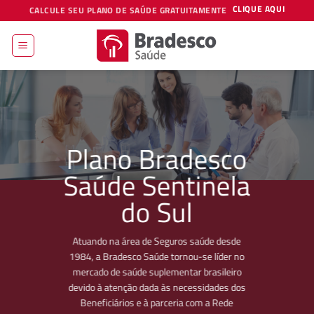
Skip
CLIQUE AQUI
CALCULE SEU PLANO DE SAÚDE GRATUITAMENTE
to
content
Plano Bradesco
Saúde Sentinela
do Sul
Atuando na área de Seguros saúde desde
1984, a Bradesco Saúde tornou-se líder no
mercado de saúde suplementar brasileiro
devido à atenção dada às necessidades dos
Beneficiários e à parceria com a Rede