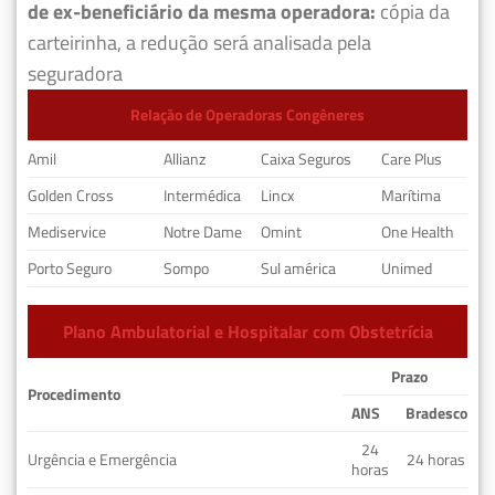
de ex-beneficiário da mesma operadora:
cópia da
carteirinha, a redução será analisada pela
seguradora
Relação de Operadoras Congêneres
Amil
Allianz
Caixa Seguros
Care Plus
Golden Cross
Intermédica
Lincx
Marítima
Mediservice
Notre Dame
Omint
One Health
Porto Seguro
Sompo
Sul américa
Unimed
Plano Ambulatorial e Hospitalar com Obstetrícia
Prazo
Procedimento
ANS
Bradesco
24
Urgência e Emergência
24 horas
horas