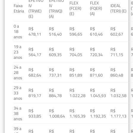
EFETIVO
EFETIVO
FLEX
FLEX
Faixa
IV
IV
IDEAL
(FCER)
(FQER)
(
Etária
(TRWE)
(TRWQ)
(TERI) (E)
(E)
(A)
(
(E)
(A)
0 a
R$
R$
R$
R$
R$
18
478,11
516,40
596,65
610,46
602,67
anos
19 a
R$
R$
R$
R$
R$
23
564,17
609,35
704,05
720,34
711,15
anos
24 a
R$
R$
R$
R$
R$
28
682,64
737,31
851,89
871,60
860,48
anos
29 a
R$
R$
R$
R$
R$
33
819,17
884,78
1.022,28
1.045,93
1.032,58
1
anos
34 a
R$
R$
R$
R$
R$
38
933,85
1.008,64
1.165,39
1.192,35
1.177,13
1
anos
39 a
R$
R$
R$
R$
R$