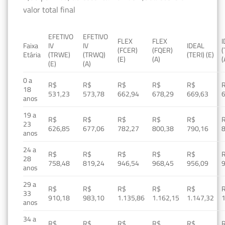
valor total final
EFETIVO
EFETIVO
FLEX
FLEX
Faixa
IV
IV
IDEAL
(FCER)
(FQER)
(
Etária
(TRWE)
(TRWQ)
(TERI) (E)
(E)
(A)
(
(E)
(A)
0 a
R$
R$
R$
R$
R$
18
531,23
573,78
662,94
678,29
669,63
anos
19 a
R$
R$
R$
R$
R$
23
626,85
677,06
782,27
800,38
790,16
anos
24 a
R$
R$
R$
R$
R$
28
758,48
819,24
946,54
968,45
956,09
anos
29 a
R$
R$
R$
R$
R$
33
910,18
983,10
1.135,86
1.162,15
1.147,32
1
anos
34 a
R$
R$
R$
R$
R$