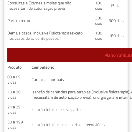
Consultas e Exames simples que não
180
15 dias
necessitam de autorização prévia
dias
300
Parto a termo
300 dias
dias
Demais casos, inclusive Fisioterapia (exceto
180
180 dias
nos casos de acidente pessoal)
dias
Plano Ambulat
Produto
Compulsório
03 a 09
Carências normais
vidas
10 a 20
Isenção de carências para terapias (inclusive fisioterapia)
vidas
(necessitam de autorização prévia), cirurgia geral e interna
21 a 29
Isenção total, inclusive parto
vidas
30 a 199
Isenção total inclusive parto e preexistência
vidas