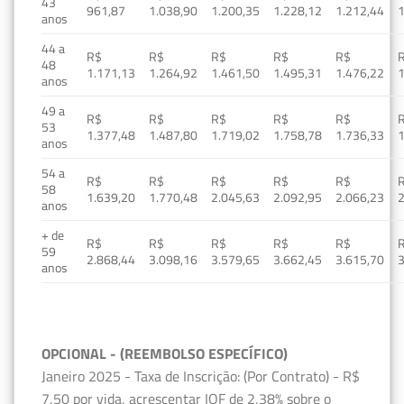
43
961,87
1.038,90
1.200,35
1.228,12
1.212,44
1
anos
44 a
R$
R$
R$
R$
R$
48
1.171,13
1.264,92
1.461,50
1.495,31
1.476,22
1
anos
49 a
R$
R$
R$
R$
R$
53
1.377,48
1.487,80
1.719,02
1.758,78
1.736,33
1
anos
54 a
R$
R$
R$
R$
R$
58
1.639,20
1.770,48
2.045,63
2.092,95
2.066,23
2
anos
+ de
R$
R$
R$
R$
R$
59
2.868,44
3.098,16
3.579,65
3.662,45
3.615,70
3
anos
OPCIONAL - (REEMBOLSO ESPECÍFICO)
Janeiro 2025 - Taxa de Inscrição: (Por Contrato) - R$
7,50 por vida, acrescentar IOF de 2,38% sobre o