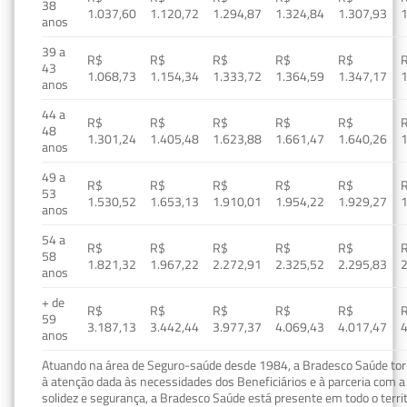
38
1.037,60
1.120,72
1.294,87
1.324,84
1.307,93
1
anos
39 a
R$
R$
R$
R$
R$
43
1.068,73
1.154,34
1.333,72
1.364,59
1.347,17
1
anos
44 a
R$
R$
R$
R$
R$
48
1.301,24
1.405,48
1.623,88
1.661,47
1.640,26
1
anos
49 a
R$
R$
R$
R$
R$
53
1.530,52
1.653,13
1.910,01
1.954,22
1.929,27
1
anos
54 a
R$
R$
R$
R$
R$
58
1.821,32
1.967,22
2.272,91
2.325,52
2.295,83
2
anos
+ de
R$
R$
R$
R$
R$
59
3.187,13
3.442,44
3.977,37
4.069,43
4.017,47
4
anos
Atuando na área de Seguro-saúde desde 1984, a Bradesco Saúde torn
à atenção dada às necessidades dos Beneficiários e à parceria com a 
solidez e segurança, a Bradesco Saúde está presente em todo o terri