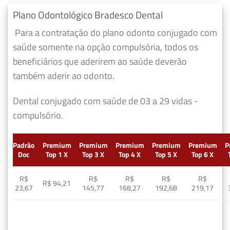
Plano Odontológico Bradesco Dental
Para a contratação do plano odonto conjugado com
saúde somente na opção compulsória, todos os
beneficiários que aderirem ao saúde deverão
também aderir ao odonto.
Dental conjugado com saúde de 03 a 29 vidas -
compulsório.
Padrão
Premium
Premium
Premium
Premium
Premium
P
Doc
Top 1 X
Top 3 X
Top 4 X
Top 5 X
Top 6 X
R$
R$
R$
R$
R$
R$ 94,21
23,67
145,77
168,27
192,68
219,17