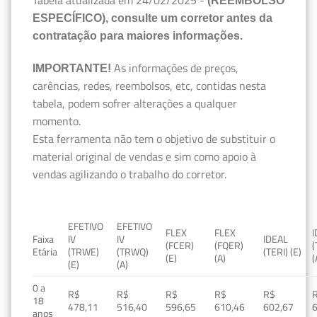
(REEMBOLSO
ESPECÍFICO), consulte um corretor antes da
contratação para maiores informações.
As informações de preços,
IMPORTANTE!
carências, redes, reembolsos, etc, contidas nesta
tabela, podem sofrer alterações a qualquer
momento.
Esta ferramenta não tem o objetivo de substituir o
material original de vendas e sim como apoio à
vendas agilizando o trabalho do corretor.
EFETIVO
EFETIVO
FLEX
FLEX
Faixa
IV
IV
IDEAL
(FCER)
(FQER)
(
Etária
(TRWE)
(TRWQ)
(TERI) (E)
(E)
(A)
(
(E)
(A)
0 a
R$
R$
R$
R$
R$
18
478,11
516,40
596,65
610,46
602,67
anos