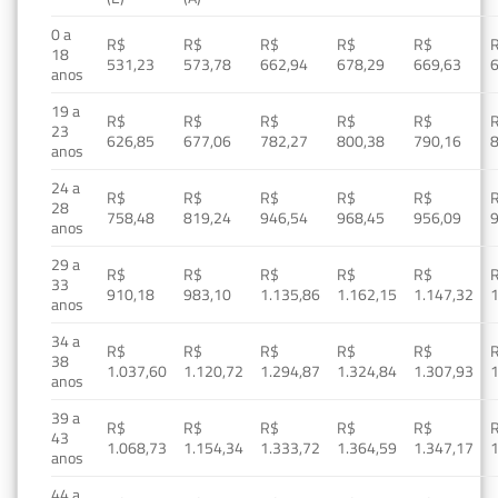
0 a
R$
R$
R$
R$
R$
18
531,23
573,78
662,94
678,29
669,63
anos
19 a
R$
R$
R$
R$
R$
23
626,85
677,06
782,27
800,38
790,16
anos
24 a
R$
R$
R$
R$
R$
28
758,48
819,24
946,54
968,45
956,09
anos
29 a
R$
R$
R$
R$
R$
33
910,18
983,10
1.135,86
1.162,15
1.147,32
1
anos
34 a
R$
R$
R$
R$
R$
38
1.037,60
1.120,72
1.294,87
1.324,84
1.307,93
1
anos
39 a
R$
R$
R$
R$
R$
43
1.068,73
1.154,34
1.333,72
1.364,59
1.347,17
1
anos
44 a