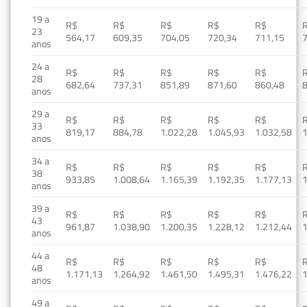
19 a
R$
R$
R$
R$
R$
23
564,17
609,35
704,05
720,34
711,15
anos
24 a
R$
R$
R$
R$
R$
28
682,64
737,31
851,89
871,60
860,48
anos
29 a
R$
R$
R$
R$
R$
33
819,17
884,78
1.022,28
1.045,93
1.032,58
1
anos
34 a
R$
R$
R$
R$
R$
38
933,85
1.008,64
1.165,39
1.192,35
1.177,13
1
anos
39 a
R$
R$
R$
R$
R$
43
961,87
1.038,90
1.200,35
1.228,12
1.212,44
1
anos
44 a
R$
R$
R$
R$
R$
48
1.171,13
1.264,92
1.461,50
1.495,31
1.476,22
1
anos
49 a