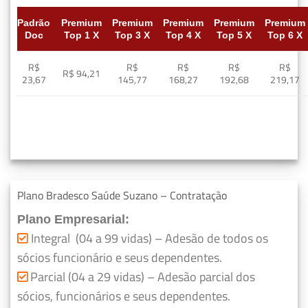
Padrão
Premium
Premium
Premium
Premium
Premium
Doc
Top 1 X
Top 3 X
Top 4 X
Top 5 X
Top 6 X
R$
R$
R$
R$
R$
R$ 94,21
23,67
145,77
168,27
192,68
219,17
Plano Bradesco Saúde Suzano – Contratação
Plano Empresarial:
Integral (04 a 99 vidas) – Adesão de todos os
sócios funcionário e seus dependentes.
Parcial (04 a 29 vidas) – Adesão parcial dos
sócios, funcionários e seus dependentes.