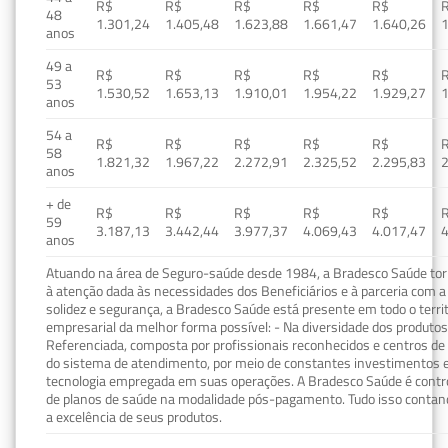
R$
R$
R$
R$
R$
48
1.301,24
1.405,48
1.623,88
1.661,47
1.640,26
1
anos
49 a
R$
R$
R$
R$
R$
53
1.530,52
1.653,13
1.910,01
1.954,22
1.929,27
1
anos
54 a
R$
R$
R$
R$
R$
58
1.821,32
1.967,22
2.272,91
2.325,52
2.295,83
2
anos
+ de
R$
R$
R$
R$
R$
59
3.187,13
3.442,44
3.977,37
4.069,43
4.017,47
4
anos
Atuando na área de Seguro-saúde desde 1984, a Bradesco Saúde torn
à atenção dada às necessidades dos Beneficiários e à parceria com a 
solidez e segurança, a Bradesco Saúde está presente em todo o terri
empresarial da melhor forma possível: - Na diversidade dos produto
Referenciada, composta por profissionais reconhecidos e centros de
do sistema de atendimento, por meio de constantes investimentos e
tecnologia empregada em suas operações. A Bradesco Saúde é contro
de planos de saúde na modalidade pós-pagamento. Tudo isso contand
a excelência de seus produtos.