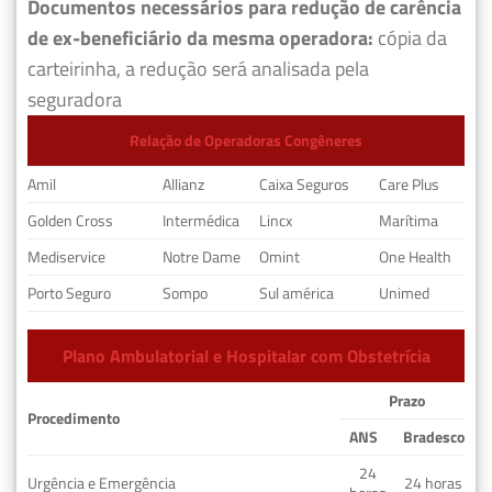
Documentos necessários para redução de carência
de ex-beneficiário da mesma operadora:
cópia da
carteirinha, a redução será analisada pela
seguradora
Relação de Operadoras Congêneres
Amil
Allianz
Caixa Seguros
Care Plus
Golden Cross
Intermédica
Lincx
Marítima
Mediservice
Notre Dame
Omint
One Health
Porto Seguro
Sompo
Sul américa
Unimed
Plano Ambulatorial e Hospitalar com Obstetrícia
Prazo
Procedimento
ANS
Bradesco
24
Urgência e Emergência
24 horas