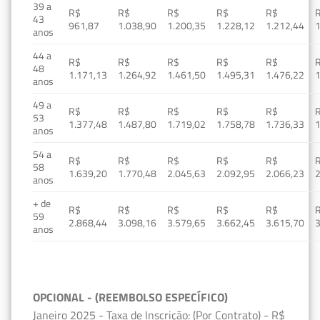
39 a
R$
R$
R$
R$
R$
43
961,87
1.038,90
1.200,35
1.228,12
1.212,44
1
anos
44 a
R$
R$
R$
R$
R$
48
1.171,13
1.264,92
1.461,50
1.495,31
1.476,22
1
anos
49 a
R$
R$
R$
R$
R$
53
1.377,48
1.487,80
1.719,02
1.758,78
1.736,33
1
anos
54 a
R$
R$
R$
R$
R$
58
1.639,20
1.770,48
2.045,63
2.092,95
2.066,23
2
anos
+ de
R$
R$
R$
R$
R$
59
2.868,44
3.098,16
3.579,65
3.662,45
3.615,70
3
anos
OPCIONAL - (REEMBOLSO ESPECÍFICO)
Janeiro 2025 - Taxa de Inscrição: (Por Contrato) - R$