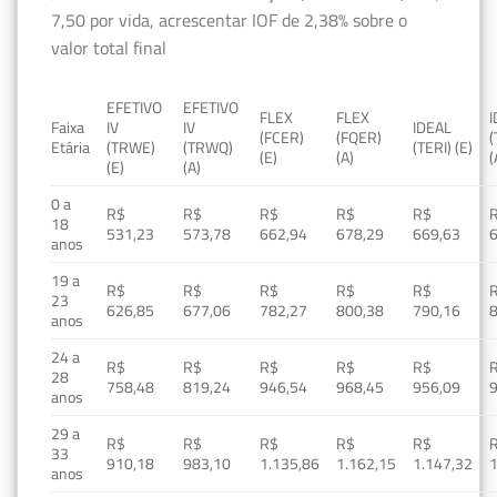
7,50 por vida, acrescentar IOF de 2,38% sobre o
valor total final
EFETIVO
EFETIVO
FLEX
FLEX
Faixa
IV
IV
IDEAL
(FCER)
(FQER)
(
Etária
(TRWE)
(TRWQ)
(TERI) (E)
(E)
(A)
(
(E)
(A)
0 a
R$
R$
R$
R$
R$
18
531,23
573,78
662,94
678,29
669,63
anos
19 a
R$
R$
R$
R$
R$
23
626,85
677,06
782,27
800,38
790,16
anos
24 a
R$
R$
R$
R$
R$
28
758,48
819,24
946,54
968,45
956,09
anos
29 a
R$
R$
R$
R$
R$
33
910,18
983,10
1.135,86
1.162,15
1.147,32
1
anos