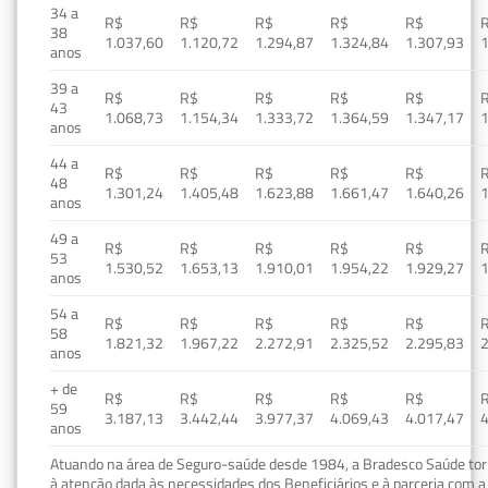
34 a
R$
R$
R$
R$
R$
38
1.037,60
1.120,72
1.294,87
1.324,84
1.307,93
1
anos
39 a
R$
R$
R$
R$
R$
43
1.068,73
1.154,34
1.333,72
1.364,59
1.347,17
1
anos
44 a
R$
R$
R$
R$
R$
48
1.301,24
1.405,48
1.623,88
1.661,47
1.640,26
1
anos
49 a
R$
R$
R$
R$
R$
53
1.530,52
1.653,13
1.910,01
1.954,22
1.929,27
1
anos
54 a
R$
R$
R$
R$
R$
58
1.821,32
1.967,22
2.272,91
2.325,52
2.295,83
2
anos
+ de
R$
R$
R$
R$
R$
59
3.187,13
3.442,44
3.977,37
4.069,43
4.017,47
4
anos
Atuando na área de Seguro-saúde desde 1984, a Bradesco Saúde torn
à atenção dada às necessidades dos Beneficiários e à parceria com a 