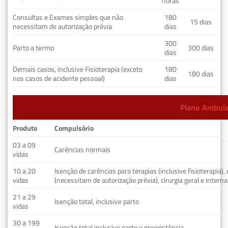
horas
Consultas e Exames simples que não
180
15 dias
necessitam de autorização prévia
dias
300
Parto a termo
300 dias
dias
Demais casos, inclusive Fisioterapia (exceto
180
180 dias
nos casos de acidente pessoal)
dias
Plano Ambulat
Produto
Compulsório
03 a 09
Carências normais
vidas
10 a 20
Isenção de carências para terapias (inclusive fisioterapia)
vidas
(necessitam de autorização prévia), cirurgia geral e interna
21 a 29
Isenção total, inclusive parto
vidas
30 a 199
Isenção total inclusive parto e preexistência