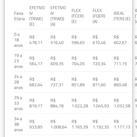
EFETIVO
EFETIVO
FLEX
FLEX
Faixa
IV
IV
IDEAL
(FCER)
(FQER)
(
Etária
(TRWE)
(TRWQ)
(TERI) (E)
(E)
(A)
(
(E)
(A)
0 a
R$
R$
R$
R$
R$
18
478,11
516,40
596,65
610,46
602,67
anos
19 a
R$
R$
R$
R$
R$
23
564,17
609,35
704,05
720,34
711,15
anos
24 a
R$
R$
R$
R$
R$
28
682,64
737,31
851,89
871,60
860,48
anos
29 a
R$
R$
R$
R$
R$
33
819,17
884,78
1.022,28
1.045,93
1.032,58
1
anos
34 a
R$
R$
R$
R$
R$
38
933,85
1.008,64
1.165,39
1.192,35
1.177,13
1
anos