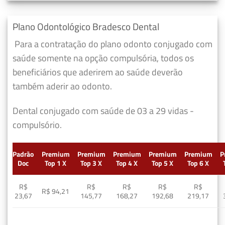
Plano Odontológico Bradesco Dental
Para a contratação do plano odonto conjugado com
saúde somente na opção compulsória, todos os
beneficiários que aderirem ao saúde deverão
também aderir ao odonto.
Dental conjugado com saúde de 03 a 29 vidas -
compulsório.
Padrão
Premium
Premium
Premium
Premium
Premium
P
Doc
Top 1 X
Top 3 X
Top 4 X
Top 5 X
Top 6 X
R$
R$
R$
R$
R$
R$ 94,21
23,67
145,77
168,27
192,68
219,17