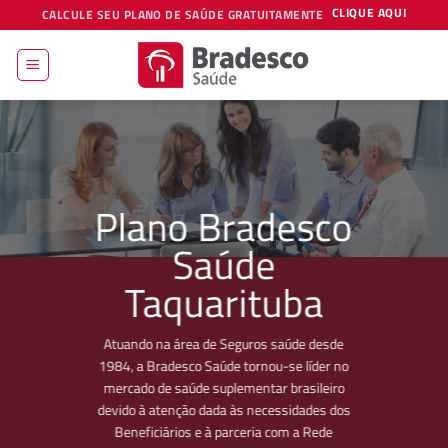
Skip
CLIQUE AQUI
CALCULE SEU PLANO DE SAÚDE GRATUITAMENTE
to
content
Plano Bradesco
Saúde
Taquarituba
Atuando na área de Seguros saúde desde
1984, a Bradesco Saúde tornou-se líder no
mercado de saúde suplementar brasileiro
devido à atenção dada às necessidades dos
Beneficiários e à parceria com a Rede