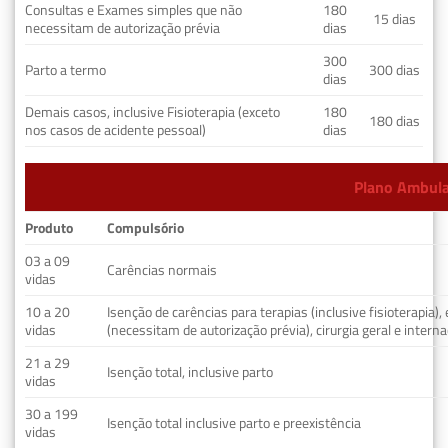
Consultas e Exames simples que não
180
15 dias
necessitam de autorização prévia
dias
300
Parto a termo
300 dias
dias
Demais casos, inclusive Fisioterapia (exceto
180
180 dias
nos casos de acidente pessoal)
dias
Plano Ambulat
Produto
Compulsório
03 a 09
Carências normais
vidas
10 a 20
Isenção de carências para terapias (inclusive fisioterapia)
vidas
(necessitam de autorização prévia), cirurgia geral e interna
21 a 29
Isenção total, inclusive parto
vidas
30 a 199
Isenção total inclusive parto e preexistência
vidas