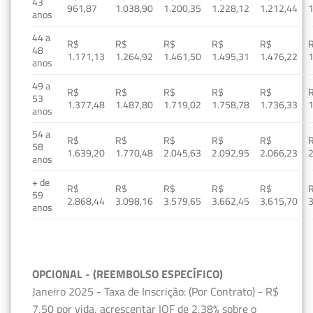
43
961,87
1.038,90
1.200,35
1.228,12
1.212,44
1
anos
44 a
R$
R$
R$
R$
R$
48
1.171,13
1.264,92
1.461,50
1.495,31
1.476,22
1
anos
49 a
R$
R$
R$
R$
R$
53
1.377,48
1.487,80
1.719,02
1.758,78
1.736,33
1
anos
54 a
R$
R$
R$
R$
R$
58
1.639,20
1.770,48
2.045,63
2.092,95
2.066,23
2
anos
+ de
R$
R$
R$
R$
R$
59
2.868,44
3.098,16
3.579,65
3.662,45
3.615,70
3
anos
OPCIONAL - (REEMBOLSO ESPECÍFICO)
Janeiro 2025 - Taxa de Inscrição: (Por Contrato) - R$
7,50 por vida, acrescentar IOF de 2,38% sobre o