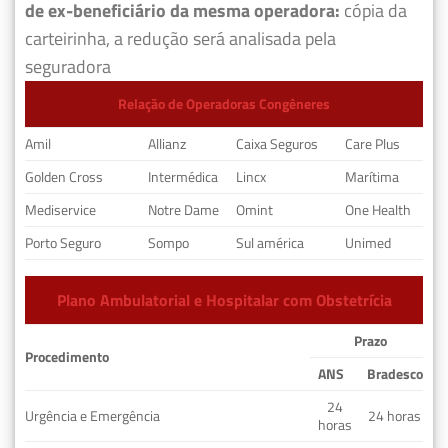
de ex-beneficiário da mesma operadora:
cópia da
carteirinha, a redução será analisada pela
seguradora
Relação de Operadoras Congêneres
Amil
Allianz
Caixa Seguros
Care Plus
Golden Cross
Intermédica
Lincx
Marítima
Mediservice
Notre Dame
Omint
One Health
Porto Seguro
Sompo
Sul américa
Unimed
Plano Ambulatorial e Hospitalar com Obstetrícia
Prazo
Procedimento
ANS
Bradesco
24
Urgência e Emergência
24 horas
horas