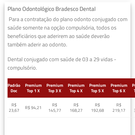
Plano Odontológico Bradesco Dental
Para a contratação do plano odonto conjugado com
saúde somente na opção compulsória, todos os
beneficiários que aderirem ao saúde deverão
também aderir ao odonto.
Dental conjugado com saúde de 03 a 29 vidas -
compulsório.
Padrão
Premium
Premium
Premium
Premium
Premium
P
Doc
Top 1 X
Top 3 X
Top 4 X
Top 5 X
Top 6 X
R$
R$
R$
R$
R$
R$ 94,21
23,67
145,77
168,27
192,68
219,17