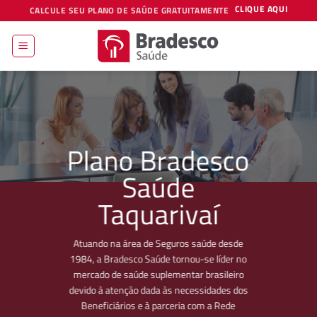
Skip
CLIQUE AQUI
CALCULE SEU PLANO DE SAÚDE GRATUITAMENTE
to
content
Plano Bradesco
Saúde
Taquarivaí
Atuando na área de Seguros saúde desde
1984, a Bradesco Saúde tornou-se líder no
mercado de saúde suplementar brasileiro
devido à atenção dada às necessidades dos
Beneficiários e à parceria com a Rede