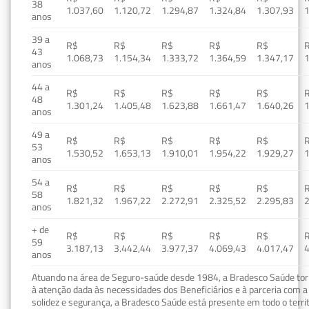
38
1.037,60
1.120,72
1.294,87
1.324,84
1.307,93
1
anos
39 a
R$
R$
R$
R$
R$
43
1.068,73
1.154,34
1.333,72
1.364,59
1.347,17
1
anos
44 a
R$
R$
R$
R$
R$
48
1.301,24
1.405,48
1.623,88
1.661,47
1.640,26
1
anos
49 a
R$
R$
R$
R$
R$
53
1.530,52
1.653,13
1.910,01
1.954,22
1.929,27
1
anos
54 a
R$
R$
R$
R$
R$
58
1.821,32
1.967,22
2.272,91
2.325,52
2.295,83
2
anos
+ de
R$
R$
R$
R$
R$
59
3.187,13
3.442,44
3.977,37
4.069,43
4.017,47
4
anos
Atuando na área de Seguro-saúde desde 1984, a Bradesco Saúde torn
à atenção dada às necessidades dos Beneficiários e à parceria com a 
solidez e segurança, a Bradesco Saúde está presente em todo o terri