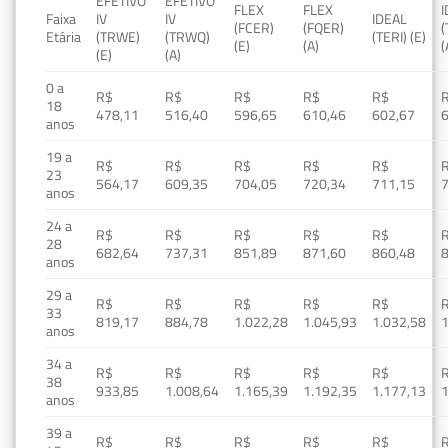
EFETIVO
EFETIVO
FLEX
FLEX
Faixa
IV
IV
IDEAL
(FCER)
(FQER)
(
Etária
(TRWE)
(TRWQ)
(TERI) (E)
(E)
(A)
(
(E)
(A)
0 a
R$
R$
R$
R$
R$
18
478,11
516,40
596,65
610,46
602,67
anos
19 a
R$
R$
R$
R$
R$
23
564,17
609,35
704,05
720,34
711,15
anos
24 a
R$
R$
R$
R$
R$
28
682,64
737,31
851,89
871,60
860,48
anos
29 a
R$
R$
R$
R$
R$
33
819,17
884,78
1.022,28
1.045,93
1.032,58
1
anos
34 a
R$
R$
R$
R$
R$
38
933,85
1.008,64
1.165,39
1.192,35
1.177,13
1
anos
39 a
R$
R$
R$
R$
R$