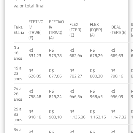
valor total final
EFETIVO
EFETIVO
FLEX
FLEX
Faixa
IV
IV
IDEAL
(FCER)
(FQER)
(
Etária
(TRWE)
(TRWQ)
(TERI) (E)
(E)
(A)
(
(E)
(A)
0 a
R$
R$
R$
R$
R$
18
531,23
573,78
662,94
678,29
669,63
anos
19 a
R$
R$
R$
R$
R$
23
626,85
677,06
782,27
800,38
790,16
anos
24 a
R$
R$
R$
R$
R$
28
758,48
819,24
946,54
968,45
956,09
anos
29 a
R$
R$
R$
R$
R$
33
910,18
983,10
1.135,86
1.162,15
1.147,32
1
anos
34 a
R$
R$
R$
R$
R$