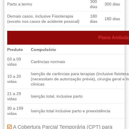
300
Parto a termo
300 dias
dias
Demais casos, inclusive Fisioterapia
180
180 dias
(exceto nos casos de acidente pessoal)
dias
Plano Ambulat
Produto
Compulsório
03 a 09
Carências normais
vidas
Isenção de carências para terapias (inclusive fisioter
10 a 20
(necessitam de autorização prévia), cirurgia geral e 
vidas
clínicas
21 a 29
Isenção total, inclusive parto
vidas
30 a 199
Isenção total inclusive parto e preexistência
vidas
A Cobertura Parcial Temporária (CPT) para