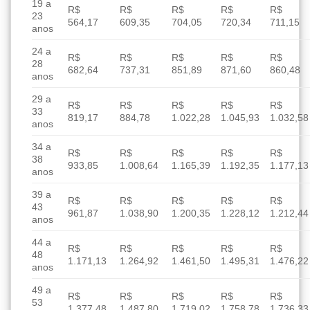
19 a
R$
R$
R$
R$
R$
23
564,17
609,35
704,05
720,34
711,15
anos
24 a
R$
R$
R$
R$
R$
28
682,64
737,31
851,89
871,60
860,48
anos
29 a
R$
R$
R$
R$
R$
33
819,17
884,78
1.022,28
1.045,93
1.032,58
anos
34 a
R$
R$
R$
R$
R$
38
933,85
1.008,64
1.165,39
1.192,35
1.177,13
anos
39 a
R$
R$
R$
R$
R$
43
961,87
1.038,90
1.200,35
1.228,12
1.212,44
anos
44 a
R$
R$
R$
R$
R$
48
1.171,13
1.264,92
1.461,50
1.495,31
1.476,22
anos
49 a
R$
R$
R$
R$
R$
53
1.377,48
1.487,80
1.719,02
1.758,78
1.736,33