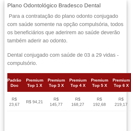
Plano Odontológico Bradesco Dental
Para a contratação do plano odonto conjugado
com saúde somente na opção compulsória, todos
os beneficiários que aderirem ao saúde deverão
também aderir ao odonto.
Dental conjugado com saúde de 03 a 29 vidas -
compulsório.
Padrão
Premium
Premium
Premium
Premium
Premium
Doc
Top 1 X
Top 3 X
Top 4 X
Top 5 X
Top 6 X
R$
R$
R$
R$
R$
R$ 94,21
23,67
145,77
168,27
192,68
219,17