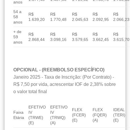
anos
54 a
R$
R$
R$
R$
R$
58
1.639,20
1.770,48
2.045,63
2.092,95
2.066,23
anos
+ de
R$
R$
R$
R$
R$
59
2.868,44
3.098,16
3.579,65
3.662,45
3.615,70
anos
OPCIONAL - (REEMBOLSO ESPECÍFICO)
Janeiro 2025 - Taxa de Inscrição: (Por Contrato) -
R$ 7,50 por vida, acrescentar IOF de 2,38% sobre
o valor total final
EFETIVO
EFETIVO
FLEX
FLEX
IDEAL
Faixa
IV
IV
(FCER)
(FQER)
(TERI)
Etária
(TRWE)
(TRWQ)
(E)
(A)
(E)
(E)
(A)