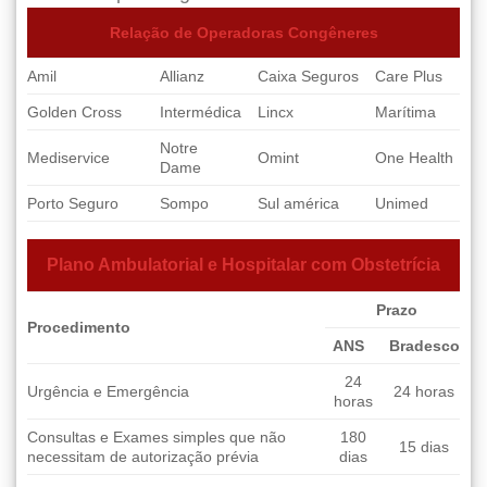
Relação de Operadoras Congêneres
Amil
Allianz
Caixa Seguros
Care Plus
Golden Cross
Intermédica
Lincx
Marítima
Notre
Mediservice
Omint
One Health
Dame
Porto Seguro
Sompo
Sul américa
Unimed
Plano Ambulatorial e Hospitalar com Obstetrícia
Prazo
Procedimento
ANS
Bradesco
24
Urgência e Emergência
24 horas
horas
Consultas e Exames simples que não
180
15 dias
necessitam de autorização prévia
dias