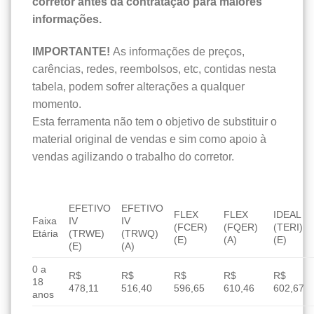
corretor antes da contratação para maiores
informações.
IMPORTANTE!
As informações de preços,
carências, redes, reembolsos, etc, contidas nesta
tabela, podem sofrer alterações a qualquer
momento.
Esta ferramenta não tem o objetivo de substituir o
material original de vendas e sim como apoio à
vendas agilizando o trabalho do corretor.
EFETIVO
EFETIVO
FLEX
FLEX
IDEAL
Faixa
IV
IV
(FCER)
(FQER)
(TERI)
Etária
(TRWE)
(TRWQ)
(E)
(A)
(E)
(E)
(A)
0 a
R$
R$
R$
R$
R$
18
478,11
516,40
596,65
610,46
602,67
anos