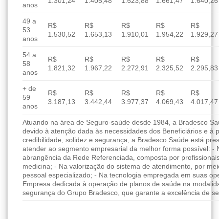
1.301,24
1.405,48
1.623,88
1.661,47
1.640,26
anos
49 a
R$
R$
R$
R$
R$
53
1.530,52
1.653,13
1.910,01
1.954,22
1.929,27
anos
54 a
R$
R$
R$
R$
R$
58
1.821,32
1.967,22
2.272,91
2.325,52
2.295,83
anos
+ de
R$
R$
R$
R$
R$
59
3.187,13
3.442,44
3.977,37
4.069,43
4.017,47
anos
Atuando na área de Seguro-saúde desde 1984, a Bradesco Saúd
devido à atenção dada às necessidades dos Beneficiários e à 
credibilidade, solidez e segurança, a Bradesco Saúde está pres
atender ao segmento empresarial da melhor forma possível: - 
abrangência da Rede Referenciada, composta por profissionai
medicina; - Na valorização do sistema de atendimento, por me
pessoal especializado; - Na tecnologia empregada em suas ope
Empresa dedicada à operação de planos de saúde na modalida
segurança do Grupo Bradesco, que garante a excelência de se