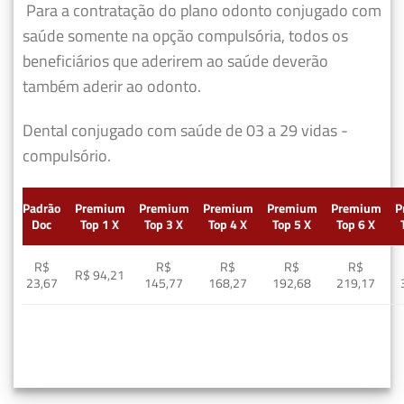
Para a contratação do plano odonto conjugado com
saúde somente na opção compulsória, todos os
beneficiários que aderirem ao saúde deverão
também aderir ao odonto.
Dental conjugado com saúde de 03 a 29 vidas -
compulsório.
Padrão
Premium
Premium
Premium
Premium
Premium
P
Doc
Top 1 X
Top 3 X
Top 4 X
Top 5 X
Top 6 X
R$
R$
R$
R$
R$
R$ 94,21
23,67
145,77
168,27
192,68
219,17