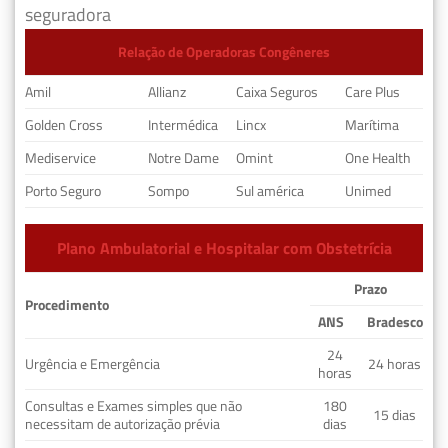
seguradora
Relação de Operadoras Congêneres
Amil
Allianz
Caixa Seguros
Care Plus
Golden Cross
Intermédica
Lincx
Marítima
Mediservice
Notre Dame
Omint
One Health
Porto Seguro
Sompo
Sul américa
Unimed
Plano Ambulatorial e Hospitalar com Obstetrícia
Prazo
Procedimento
ANS
Bradesco
24
Urgência e Emergência
24 horas
horas
Consultas e Exames simples que não
180
15 dias
necessitam de autorização prévia
dias