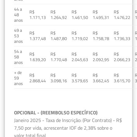
44 a
R$
R$
R$
R$
R$
48
1.171,13
1.264,92
1.461,50
1.495,31
1.476,22
1
anos
49 a
R$
R$
R$
R$
R$
53
1.377,48
1.487,80
1.719,02
1.758,78
1.736,33
1
anos
54 a
R$
R$
R$
R$
R$
58
1.639,20
1.770,48
2.045,63
2.092,95
2.066,23
2
anos
+ de
R$
R$
R$
R$
R$
59
2.868,44
3.098,16
3.579,65
3.662,45
3.615,70
3
anos
OPCIONAL - (REEMBOLSO ESPECÍFICO)
Janeiro 2025 - Taxa de Inscrição: (Por Contrato) - R$
7,50 por vida, acrescentar IOF de 2,38% sobre o
valor total final