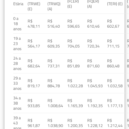
(FCER)
(FQER)
(
Etária
(TRWE)
(TRWQ)
(TERI) (E)
(E)
(A)
(
(E)
(A)
0 a
R$
R$
R$
R$
R$
18
478,11
516,40
596,65
610,46
602,67
anos
19 a
R$
R$
R$
R$
R$
23
564,17
609,35
704,05
720,34
711,15
anos
24 a
R$
R$
R$
R$
R$
28
682,64
737,31
851,89
871,60
860,48
anos
29 a
R$
R$
R$
R$
R$
33
819,17
884,78
1.022,28
1.045,93
1.032,58
1
anos
34 a
R$
R$
R$
R$
R$
38
933,85
1.008,64
1.165,39
1.192,35
1.177,13
1
anos
39 a
R$
R$
R$
R$
R$
43
961,87
1.038,90
1.200,35
1.228,12
1.212,44
1
anos