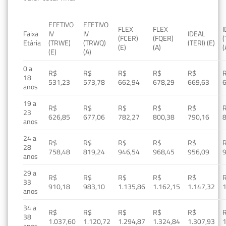
EFETIVO
EFETIVO
FLEX
FLEX
Faixa
IV
IV
IDEAL
(FCER)
(FQER)
(
Etária
(TRWE)
(TRWQ)
(TERI) (E)
(E)
(A)
(
(E)
(A)
0 a
R$
R$
R$
R$
R$
18
531,23
573,78
662,94
678,29
669,63
anos
19 a
R$
R$
R$
R$
R$
23
626,85
677,06
782,27
800,38
790,16
anos
24 a
R$
R$
R$
R$
R$
28
758,48
819,24
946,54
968,45
956,09
anos
29 a
R$
R$
R$
R$
R$
33
910,18
983,10
1.135,86
1.162,15
1.147,32
1
anos
34 a
R$
R$
R$
R$
R$
38
1.037,60
1.120,72
1.294,87
1.324,84
1.307,93
1
anos