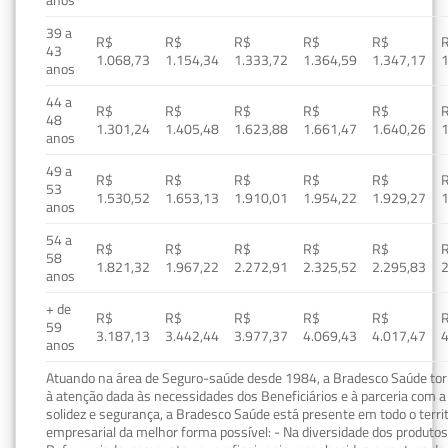
39 a
R$
R$
R$
R$
R$
43
1.068,73
1.154,34
1.333,72
1.364,59
1.347,17
1
anos
44 a
R$
R$
R$
R$
R$
48
1.301,24
1.405,48
1.623,88
1.661,47
1.640,26
1
anos
49 a
R$
R$
R$
R$
R$
53
1.530,52
1.653,13
1.910,01
1.954,22
1.929,27
1
anos
54 a
R$
R$
R$
R$
R$
58
1.821,32
1.967,22
2.272,91
2.325,52
2.295,83
2
anos
+ de
R$
R$
R$
R$
R$
59
3.187,13
3.442,44
3.977,37
4.069,43
4.017,47
4
anos
Atuando na área de Seguro-saúde desde 1984, a Bradesco Saúde torn
à atenção dada às necessidades dos Beneficiários e à parceria com a 
solidez e segurança, a Bradesco Saúde está presente em todo o terri
empresarial da melhor forma possível: - Na diversidade dos produto