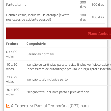
300
Parto a termo
300 dias
dias
Demais casos, inclusive Fisioterapia (exceto
180
180 dias
nos casos de acidente pessoal)
dias
Plano Ambulat
Produto
Compulsório
03 a 09
Carências normais
vidas
10 a 20
Isenção de carências para terapias (inclusive fisioterapia)
vidas
(necessitam de autorização prévia), cirurgia geral e interna
21 a 29
Isenção total, inclusive parto
vidas
30 a 199
Isenção total inclusive parto e preexistência
vidas
A Cobertura Parcial Temporária (CPT) para