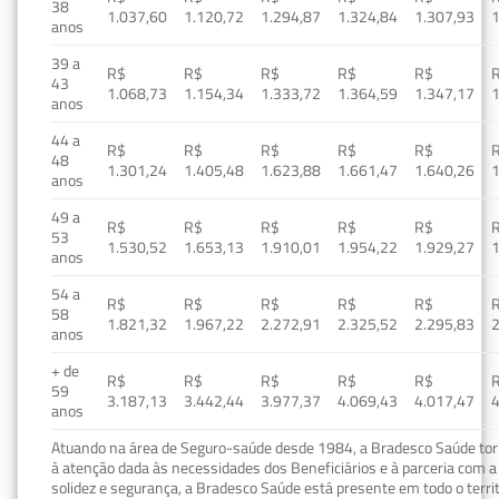
38
1.037,60
1.120,72
1.294,87
1.324,84
1.307,93
1
anos
39 a
R$
R$
R$
R$
R$
43
1.068,73
1.154,34
1.333,72
1.364,59
1.347,17
1
anos
44 a
R$
R$
R$
R$
R$
48
1.301,24
1.405,48
1.623,88
1.661,47
1.640,26
1
anos
49 a
R$
R$
R$
R$
R$
53
1.530,52
1.653,13
1.910,01
1.954,22
1.929,27
1
anos
54 a
R$
R$
R$
R$
R$
58
1.821,32
1.967,22
2.272,91
2.325,52
2.295,83
2
anos
+ de
R$
R$
R$
R$
R$
59
3.187,13
3.442,44
3.977,37
4.069,43
4.017,47
4
anos
Atuando na área de Seguro-saúde desde 1984, a Bradesco Saúde torn
à atenção dada às necessidades dos Beneficiários e à parceria com a 
solidez e segurança, a Bradesco Saúde está presente em todo o terri