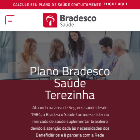
Skip
CLIQUE AQUI
CALCULE SEU PLANO DE SAÚDE GRATUITAMENTE
to
content
Plano Bradesco
Saúde
Terezinha
Atuando na área de Seguros saúde desde
1984, a Bradesco Saúde tornou-se líder no
mercado de saúde suplementar brasileiro
devido à atenção dada às necessidades dos
Beneficiários e à parceria com a Rede