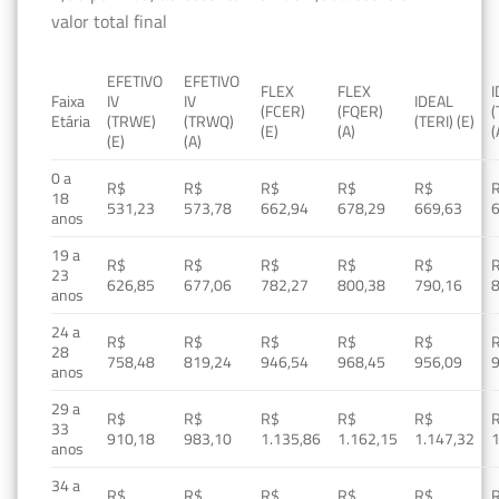
valor total final
EFETIVO
EFETIVO
FLEX
FLEX
Faixa
IV
IV
IDEAL
(FCER)
(FQER)
(
Etária
(TRWE)
(TRWQ)
(TERI) (E)
(E)
(A)
(
(E)
(A)
0 a
R$
R$
R$
R$
R$
18
531,23
573,78
662,94
678,29
669,63
anos
19 a
R$
R$
R$
R$
R$
23
626,85
677,06
782,27
800,38
790,16
anos
24 a
R$
R$
R$
R$
R$
28
758,48
819,24
946,54
968,45
956,09
anos
29 a
R$
R$
R$
R$
R$
33
910,18
983,10
1.135,86
1.162,15
1.147,32
1
anos
34 a
R$
R$
R$
R$
R$