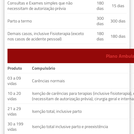
Consultas e Exames simples que não
180
15 dias
necessitam de autorização prévia
dias
300
Parto a termo
300 dias
dias
Demais casos, inclusive Fisioterapia (exceto
180
180 dias
nos casos de acidente pessoal)
dias
Plano Ambulat
Produto
Compulsório
03 a 09
Carências normais
vidas
10 a 20
Isenção de carências para terapias (inclusive fisioterapia)
vidas
(necessitam de autorização prévia), cirurgia geral e interna
21 a 29
Isenção total, inclusive parto
vidas
30 a 199
Isenção total inclusive parto e preexistência
vidas