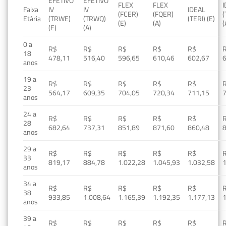
EFETIVO
EFETIVO
FLEX
FLEX
Faixa
IV
IV
IDEAL
(FCER)
(FQER)
(
Etária
(TRWE)
(TRWQ)
(TERI) (E)
(E)
(A)
(
(E)
(A)
0 a
R$
R$
R$
R$
R$
18
478,11
516,40
596,65
610,46
602,67
anos
19 a
R$
R$
R$
R$
R$
23
564,17
609,35
704,05
720,34
711,15
anos
24 a
R$
R$
R$
R$
R$
28
682,64
737,31
851,89
871,60
860,48
anos
29 a
R$
R$
R$
R$
R$
33
819,17
884,78
1.022,28
1.045,93
1.032,58
1
anos
34 a
R$
R$
R$
R$
R$
38
933,85
1.008,64
1.165,39
1.192,35
1.177,13
1
anos
39 a
R$
R$
R$
R$
R$