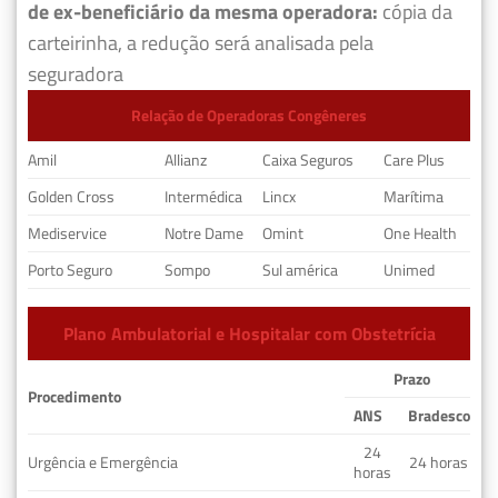
de ex-beneficiário da mesma operadora:
cópia da
carteirinha, a redução será analisada pela
seguradora
Relação de Operadoras Congêneres
Amil
Allianz
Caixa Seguros
Care Plus
Golden Cross
Intermédica
Lincx
Marítima
Mediservice
Notre Dame
Omint
One Health
Porto Seguro
Sompo
Sul américa
Unimed
Plano Ambulatorial e Hospitalar com Obstetrícia
Prazo
Procedimento
ANS
Bradesco
24
Urgência e Emergência
24 horas
horas