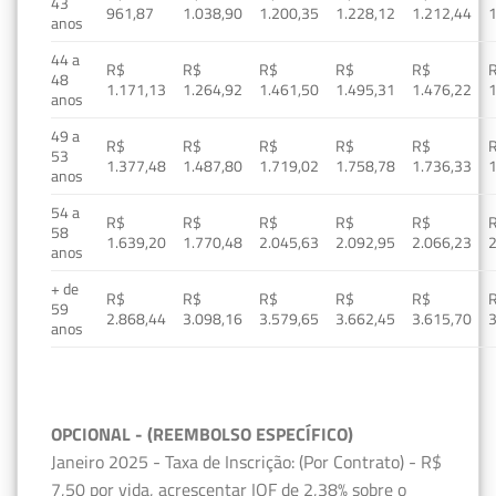
43
961,87
1.038,90
1.200,35
1.228,12
1.212,44
1
anos
44 a
R$
R$
R$
R$
R$
48
1.171,13
1.264,92
1.461,50
1.495,31
1.476,22
1
anos
49 a
R$
R$
R$
R$
R$
53
1.377,48
1.487,80
1.719,02
1.758,78
1.736,33
1
anos
54 a
R$
R$
R$
R$
R$
58
1.639,20
1.770,48
2.045,63
2.092,95
2.066,23
2
anos
+ de
R$
R$
R$
R$
R$
59
2.868,44
3.098,16
3.579,65
3.662,45
3.615,70
3
anos
OPCIONAL - (REEMBOLSO ESPECÍFICO)
Janeiro 2025 - Taxa de Inscrição: (Por Contrato) - R$
7,50 por vida, acrescentar IOF de 2,38% sobre o