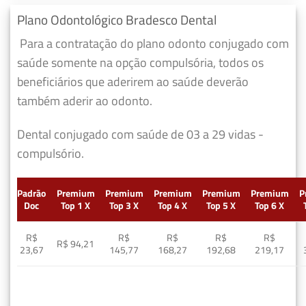
Plano Odontológico Bradesco Dental
Para a contratação do plano odonto conjugado com
saúde somente na opção compulsória, todos os
beneficiários que aderirem ao saúde deverão
também aderir ao odonto.
Dental conjugado com saúde de 03 a 29 vidas -
compulsório.
Padrão
Premium
Premium
Premium
Premium
Premium
P
Doc
Top 1 X
Top 3 X
Top 4 X
Top 5 X
Top 6 X
R$
R$
R$
R$
R$
R$ 94,21
23,67
145,77
168,27
192,68
219,17