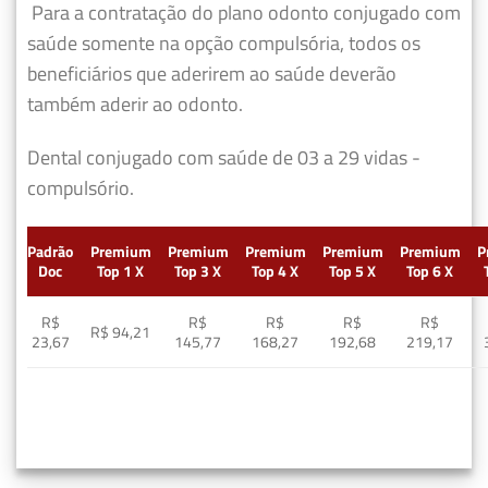
Para a contratação do plano odonto conjugado com
saúde somente na opção compulsória, todos os
beneficiários que aderirem ao saúde deverão
também aderir ao odonto.
Dental conjugado com saúde de 03 a 29 vidas -
compulsório.
Padrão
Premium
Premium
Premium
Premium
Premium
P
Doc
Top 1 X
Top 3 X
Top 4 X
Top 5 X
Top 6 X
R$
R$
R$
R$
R$
R$ 94,21
23,67
145,77
168,27
192,68
219,17