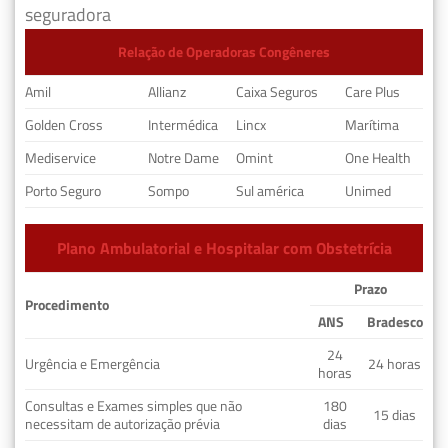
seguradora
Relação de Operadoras Congêneres
Amil
Allianz
Caixa Seguros
Care Plus
Golden Cross
Intermédica
Lincx
Marítima
Mediservice
Notre Dame
Omint
One Health
Porto Seguro
Sompo
Sul américa
Unimed
Plano Ambulatorial e Hospitalar com Obstetrícia
Prazo
Procedimento
ANS
Bradesco
24
Urgência e Emergência
24 horas
horas
Consultas e Exames simples que não
180
15 dias
necessitam de autorização prévia
dias