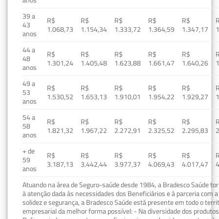
39 a
R$
R$
R$
R$
R$
43
1.068,73
1.154,34
1.333,72
1.364,59
1.347,17
1
anos
44 a
R$
R$
R$
R$
R$
48
1.301,24
1.405,48
1.623,88
1.661,47
1.640,26
1
anos
49 a
R$
R$
R$
R$
R$
53
1.530,52
1.653,13
1.910,01
1.954,22
1.929,27
1
anos
54 a
R$
R$
R$
R$
R$
58
1.821,32
1.967,22
2.272,91
2.325,52
2.295,83
2
anos
+ de
R$
R$
R$
R$
R$
59
3.187,13
3.442,44
3.977,37
4.069,43
4.017,47
4
anos
Atuando na área de Seguro-saúde desde 1984, a Bradesco Saúde torn
à atenção dada às necessidades dos Beneficiários e à parceria com a 
solidez e segurança, a Bradesco Saúde está presente em todo o terri
empresarial da melhor forma possível: - Na diversidade dos produto