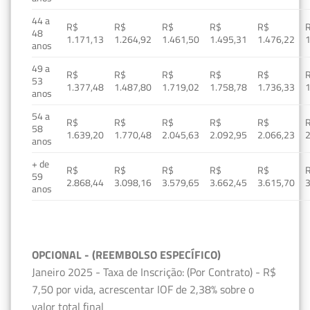
44 a
R$
R$
R$
R$
R$
48
1.171,13
1.264,92
1.461,50
1.495,31
1.476,22
1
anos
49 a
R$
R$
R$
R$
R$
53
1.377,48
1.487,80
1.719,02
1.758,78
1.736,33
1
anos
54 a
R$
R$
R$
R$
R$
58
1.639,20
1.770,48
2.045,63
2.092,95
2.066,23
2
anos
+ de
R$
R$
R$
R$
R$
59
2.868,44
3.098,16
3.579,65
3.662,45
3.615,70
3
anos
OPCIONAL - (REEMBOLSO ESPECÍFICO)
Janeiro 2025 - Taxa de Inscrição: (Por Contrato) - R$
7,50 por vida, acrescentar IOF de 2,38% sobre o
valor total final