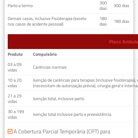
300
Parto a termo
300 dias
dias
Demais casos, inclusive Fisioterapia (exceto
180
180 dias
nos casos de acidente pessoal)
dias
Plano Ambulat
Produto
Compulsório
03 a 09
Carências normais
vidas
10 a 20
Isenção de carências para terapias (inclusive fisioterapia)
vidas
(necessitam de autorização prévia), cirurgia geral e interna
21 a 29
Isenção total, inclusive parto
vidas
30 a 199
Isenção total inclusive parto e preexistência
vidas
A Cobertura Parcial Temporária (CPT) para