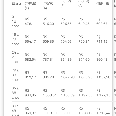
(FCER)
(FQER)
(
Etária
(TRWE)
(TRWQ)
(TERI) (E)
(E)
(A)
(
(E)
(A)
0 a
R$
R$
R$
R$
R$
18
478,11
516,40
596,65
610,46
602,67
anos
19 a
R$
R$
R$
R$
R$
23
564,17
609,35
704,05
720,34
711,15
anos
24 a
R$
R$
R$
R$
R$
28
682,64
737,31
851,89
871,60
860,48
anos
29 a
R$
R$
R$
R$
R$
33
819,17
884,78
1.022,28
1.045,93
1.032,58
1
anos
34 a
R$
R$
R$
R$
R$
38
933,85
1.008,64
1.165,39
1.192,35
1.177,13
1
anos
39 a
R$
R$
R$
R$
R$
43
961,87
1.038,90
1.200,35
1.228,12
1.212,44
1
anos