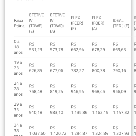
EFETIVO
EFETIVO
FLEX
FLEX
Faixa
IV
IV
IDEAL
(FCER)
(FQER)
(
Etária
(TRWE)
(TRWQ)
(TERI) (E)
(E)
(A)
(
(E)
(A)
0 a
R$
R$
R$
R$
R$
18
531,23
573,78
662,94
678,29
669,63
anos
19 a
R$
R$
R$
R$
R$
23
626,85
677,06
782,27
800,38
790,16
anos
24 a
R$
R$
R$
R$
R$
28
758,48
819,24
946,54
968,45
956,09
anos
29 a
R$
R$
R$
R$
R$
33
910,18
983,10
1.135,86
1.162,15
1.147,32
1
anos
34 a
R$
R$
R$
R$
R$
38
1.037,60
1.120,72
1.294,87
1.324,84
1.307,93
1
anos