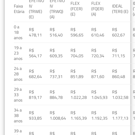
EFETIVO
EFETIVO
FLEX
FLEX
Faixa
IV
IV
IDEAL
(FCER)
(FQER)
(
Etária
(TRWE)
(TRWQ)
(TERI) (E)
(E)
(A)
(
(E)
(A)
0 a
R$
R$
R$
R$
R$
18
478,11
516,40
596,65
610,46
602,67
anos
19 a
R$
R$
R$
R$
R$
23
564,17
609,35
704,05
720,34
711,15
anos
24 a
R$
R$
R$
R$
R$
28
682,64
737,31
851,89
871,60
860,48
anos
29 a
R$
R$
R$
R$
R$
33
819,17
884,78
1.022,28
1.045,93
1.032,58
1
anos
34 a
R$
R$
R$
R$
R$
38
933,85
1.008,64
1.165,39
1.192,35
1.177,13
1
anos
39 a
R$
R$
R$
R$
R$