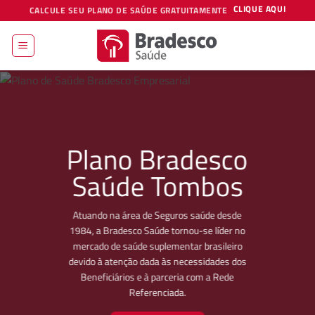
Skip
CLIQUE AQUI
CALCULE SEU PLANO DE SAÚDE GRATUITAMENTE
to
content
Plano Bradesco
Saúde Tombos
Atuando na área de Seguros saúde desde
1984, a Bradesco Saúde tornou-se líder no
mercado de saúde suplementar brasileiro
devido à atenção dada às necessidades dos
Beneficiários e à parceria com a Rede
Referenciada.