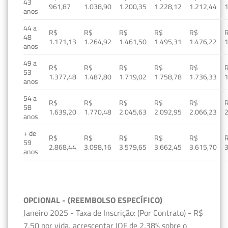
43
961,87
1.038,90
1.200,35
1.228,12
1.212,44
1
anos
44 a
R$
R$
R$
R$
R$
48
1.171,13
1.264,92
1.461,50
1.495,31
1.476,22
1
anos
49 a
R$
R$
R$
R$
R$
53
1.377,48
1.487,80
1.719,02
1.758,78
1.736,33
1
anos
54 a
R$
R$
R$
R$
R$
58
1.639,20
1.770,48
2.045,63
2.092,95
2.066,23
2
anos
+ de
R$
R$
R$
R$
R$
59
2.868,44
3.098,16
3.579,65
3.662,45
3.615,70
3
anos
OPCIONAL - (REEMBOLSO ESPECÍFICO)
Janeiro 2025 - Taxa de Inscrição: (Por Contrato) - R$
7,50 por vida, acrescentar IOF de 2,38% sobre o