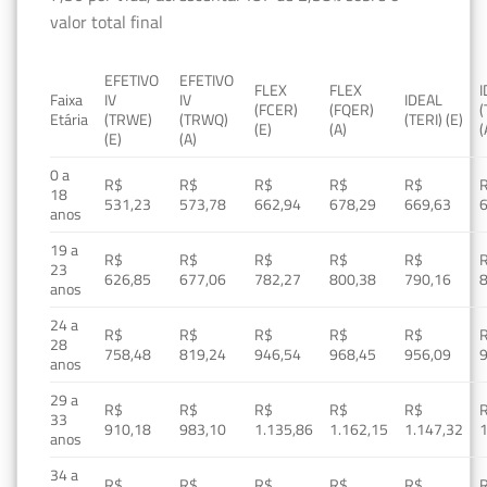
valor total final
EFETIVO
EFETIVO
FLEX
FLEX
Faixa
IV
IV
IDEAL
(FCER)
(FQER)
(
Etária
(TRWE)
(TRWQ)
(TERI) (E)
(E)
(A)
(
(E)
(A)
0 a
R$
R$
R$
R$
R$
18
531,23
573,78
662,94
678,29
669,63
anos
19 a
R$
R$
R$
R$
R$
23
626,85
677,06
782,27
800,38
790,16
anos
24 a
R$
R$
R$
R$
R$
28
758,48
819,24
946,54
968,45
956,09
anos
29 a
R$
R$
R$
R$
R$
33
910,18
983,10
1.135,86
1.162,15
1.147,32
1
anos
34 a
R$
R$
R$
R$
R$