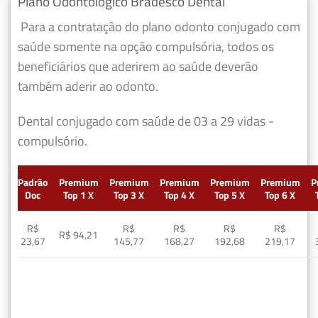
Plano Odontológico Bradesco Dental
Para a contratação do plano odonto conjugado com
saúde somente na opção compulsória, todos os
beneficiários que aderirem ao saúde deverão
também aderir ao odonto.
Dental conjugado com saúde de 03 a 29 vidas -
compulsório.
Padrão
Premium
Premium
Premium
Premium
Premium
P
Doc
Top 1 X
Top 3 X
Top 4 X
Top 5 X
Top 6 X
R$
R$
R$
R$
R$
R$ 94,21
23,67
145,77
168,27
192,68
219,17