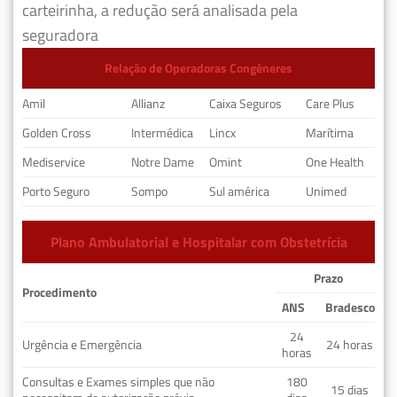
carteirinha, a redução será analisada pela
seguradora
Relação de Operadoras Congêneres
Amil
Allianz
Caixa Seguros
Care Plus
Golden Cross
Intermédica
Lincx
Marítima
Mediservice
Notre Dame
Omint
One Health
Porto Seguro
Sompo
Sul américa
Unimed
Plano Ambulatorial e Hospitalar com Obstetrícia
Prazo
Procedimento
ANS
Bradesco
24
Urgência e Emergência
24 horas
horas
Consultas e Exames simples que não
180
15 dias