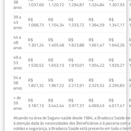
38
1.037,60
1.120,72
1.294,87
1.324,84
1.307,93
1
anos
39 a
R$
R$
R$
R$
R$
43
1.068,73
1.154,34
1.333,72
1.364,59
1.347,17
1
anos
44 a
R$
R$
R$
R$
R$
48
1.301,24
1.405,48
1.623,88
1.661,47
1.640,26
1
anos
49 a
R$
R$
R$
R$
R$
53
1.530,52
1.653,13
1.910,01
1.954,22
1.929,27
1
anos
54 a
R$
R$
R$
R$
R$
58
1.821,32
1.967,22
2.272,91
2.325,52
2.295,83
2
anos
+ de
R$
R$
R$
R$
R$
59
3.187,13
3.442,44
3.977,37
4.069,43
4.017,47
4
anos
Atuando na área de Seguro-saúde desde 1984, a Bradesco Saúde torn
à atenção dada às necessidades dos Beneficiários e à parceria com a 
solidez e segurança, a Bradesco Saúde está presente em todo o terri