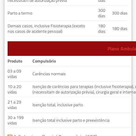
necessitam de autorização prévia
dias
300
Parto a termo
300 dias
dias
Demais casos, inclusive Fisioterapia (exceto
180
180 dias
nos casos de acidente pessoal)
dias
Plano Ambulat
Produto
Compulsório
03 a 09
Carências normais
vidas
10 a 20
Isenção de carências para terapias (inclusive fisioterapia)
vidas
(necessitam de autorização prévia), cirurgia geral e interna
21 a 29
Isenção total, inclusive parto
vidas
30 a 199
Isenção total inclusive parto e preexistência
vidas