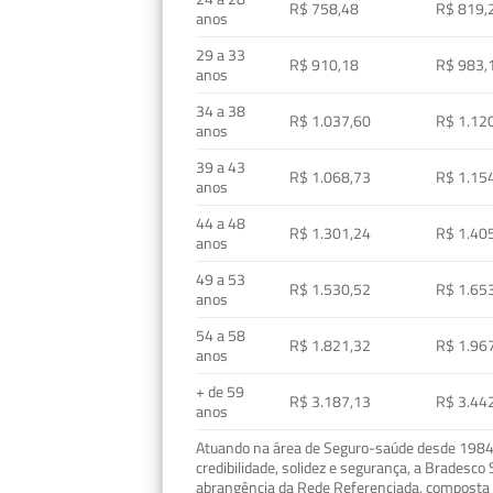
R$ 758,48
R$ 819,
anos
29 a 33
R$ 910,18
R$ 983,
anos
34 a 38
R$ 1.037,60
R$ 1.12
anos
39 a 43
R$ 1.068,73
R$ 1.15
anos
44 a 48
R$ 1.301,24
R$ 1.40
anos
49 a 53
R$ 1.530,52
R$ 1.65
anos
54 a 58
R$ 1.821,32
R$ 1.96
anos
+ de 59
R$ 3.187,13
R$ 3.44
anos
Atuando na área de Seguro-saúde desde 1984, 
credibilidade, solidez e segurança, a Bradesc
abrangência da Rede Referenciada, composta p