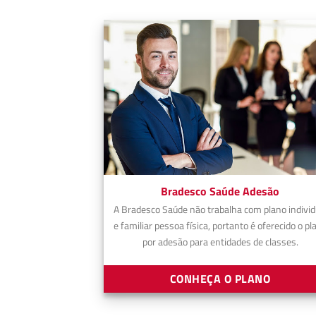
Bradesco Saúde Adesão
A Bradesco Saúde não trabalha com plano individ
e familiar pessoa física, portanto é oferecido o pl
por adesão para entidades de classes.
CONHEÇA O PLANO