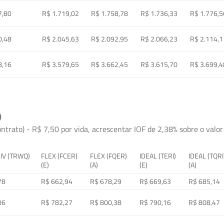
7,80
R$ 1.719,02
R$ 1.758,78
R$ 1.736,33
R$ 1.776,5
0,48
R$ 2.045,63
R$ 2.092,95
R$ 2.066,23
R$ 2.114,1
8,16
R$ 3.579,65
R$ 3.662,45
R$ 3.615,70
R$ 3.699,4
)
ontrato) - R$ 7,50 por vida, acrescentar IOF de 2,38% sobre o valor 
 IV (TRWQ)
FLEX (FCER)
FLEX (FQER)
IDEAL (TERI)
IDEAL (TQRI
(E)
(A)
(E)
(A)
78
R$ 662,94
R$ 678,29
R$ 669,63
R$ 685,14
06
R$ 782,27
R$ 800,38
R$ 790,16
R$ 808,47