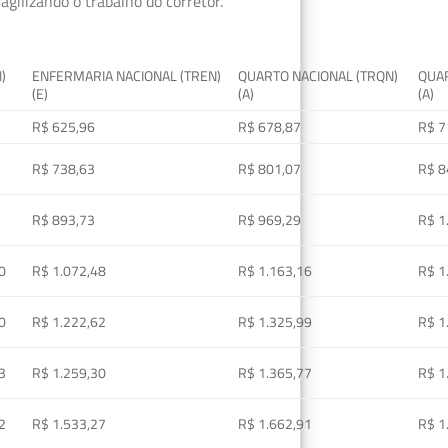
gilizando o trabalho do corretor.
I)
ENFERMARIA NACIONAL (TREN)
QUARTO NACIONAL (TRQN)
QUAR
(E)
(A)
(A)
R$ 625,96
R$ 678,87
R$ 7
R$ 738,63
R$ 801,07
R$ 8
R$ 893,73
R$ 969,29
R$ 1
0
R$ 1.072,48
R$ 1.163,16
R$ 1
0
R$ 1.222,62
R$ 1.325,99
R$ 1
3
R$ 1.259,30
R$ 1.365,77
R$ 1
2
R$ 1.533,27
R$ 1.662,91
R$ 1