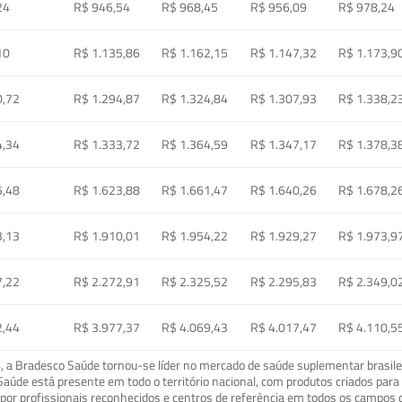
24
R$ 946,54
R$ 968,45
R$ 956,09
R$ 978,24
10
R$ 1.135,86
R$ 1.162,15
R$ 1.147,32
R$ 1.173,9
0,72
R$ 1.294,87
R$ 1.324,84
R$ 1.307,93
R$ 1.338,2
4,34
R$ 1.333,72
R$ 1.364,59
R$ 1.347,17
R$ 1.378,3
5,48
R$ 1.623,88
R$ 1.661,47
R$ 1.640,26
R$ 1.678,2
3,13
R$ 1.910,01
R$ 1.954,22
R$ 1.929,27
R$ 1.973,9
7,22
R$ 2.272,91
R$ 2.325,52
R$ 2.295,83
R$ 2.349,0
2,44
R$ 3.977,37
R$ 4.069,43
R$ 4.017,47
R$ 4.110,5
a Bradesco Saúde tornou-se líder no mercado de saúde suplementar brasileir
o Saúde está presente em todo o território nacional, com produtos criados pa
or profissionais reconhecidos e centros de referência em todos os campos 