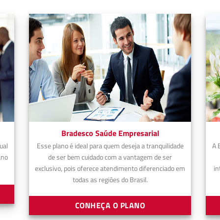
Bradesco Saúde Empresarial
ual
Esse plano é ideal para quem deseja a tranquilidade
A 
ano
de ser bem cuidado com a vantagem de ser
exclusivo, pois oferece atendimento diferenciado em
in
todas as regiões do Brasil.
CONHEÇA O PLANO