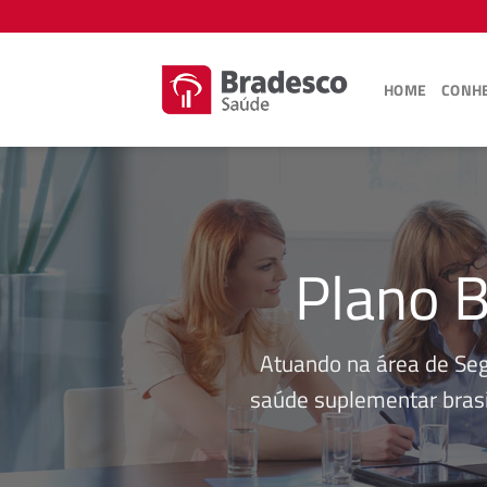
Skip
to
content
HOME
CONHE
Plano B
Atuando na área de Se
saúde suplementar brasi