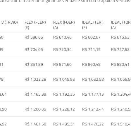
ubstituir o material original de vendas e sim como apoio à vendas a
 IV (TRWQ)
FLEX (FCER)
FLEX (FQER)
IDEAL (TERI)
IDEAL (TQR
(E)
(A)
(E)
(A)
40
R$ 596,65
R$ 610,46
R$ 602,67
R$ 616,63
35
R$ 704,05
R$ 720,34
R$ 711,15
R$ 727,62
31
R$ 851,89
R$ 871,60
R$ 860,48
R$ 880,41
78
R$ 1.022,28
R$ 1.045,93
R$ 1.032,58
R$ 1.056,5
8,64
R$ 1.165,39
R$ 1.192,35
R$ 1.177,13
R$ 1.204,4
8,90
R$ 1.200,35
R$ 1.228,12
R$ 1.212,44
R$ 1.240,5
4,92
R$ 1.461,50
R$ 1.495,31
R$ 1.476,22
R$ 1.510,4