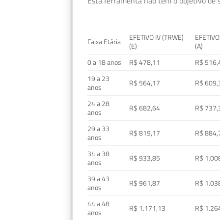
Esta ferramenta não tem o objetivo de s
EFETIVO IV (TRWE)
EFETIVO
Faixa Etária
(E)
(A)
0 a 18 anos
R$ 478,11
R$ 516,
19 a 23
R$ 564,17
R$ 609,
anos
24 a 28
R$ 682,64
R$ 737,
anos
29 a 33
R$ 819,17
R$ 884,
anos
34 a 38
R$ 933,85
R$ 1.00
anos
39 a 43
R$ 961,87
R$ 1.03
anos
44 a 48
R$ 1.171,13
R$ 1.26
anos