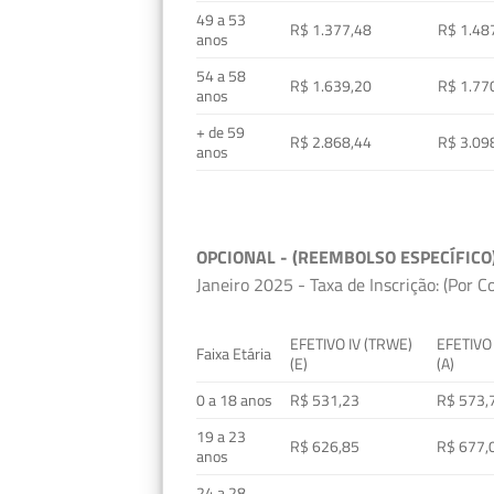
49 a 53
R$ 1.377,48
R$ 1.48
anos
54 a 58
R$ 1.639,20
R$ 1.77
anos
+ de 59
R$ 2.868,44
R$ 3.09
anos
OPCIONAL - (REEMBOLSO ESPECÍFICO
Janeiro 2025 - Taxa de Inscrição: (Por C
EFETIVO IV (TRWE)
EFETIVO
Faixa Etária
(E)
(A)
0 a 18 anos
R$ 531,23
R$ 573,
19 a 23
R$ 626,85
R$ 677,
anos
24 a 28