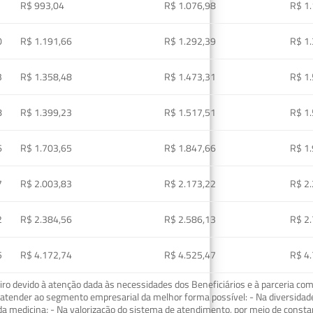
R$ 993,04
R$ 1.076,98
R$ 1
0
R$ 1.191,66
R$ 1.292,39
R$ 1
3
R$ 1.358,48
R$ 1.473,31
R$ 1
8
R$ 1.399,23
R$ 1.517,51
R$ 1
6
R$ 1.703,65
R$ 1.847,66
R$ 1
7
R$ 2.003,83
R$ 2.173,22
R$ 2
2
R$ 2.384,56
R$ 2.586,13
R$ 2
5
R$ 4.172,74
R$ 4.525,47
R$ 4
o devido à atenção dada às necessidades dos Beneficiários e à parceria com
ra atender ao segmento empresarial da melhor forma possível: - Na diversidad
da medicina; - Na valorização do sistema de atendimento, por meio de const