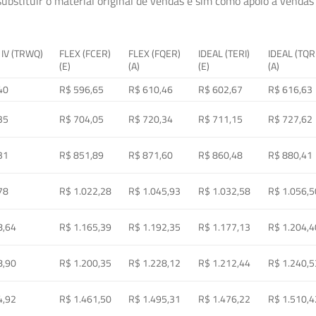
ubstituir o material original de vendas e sim como apoio à vendas a
 IV (TRWQ)
FLEX (FCER)
FLEX (FQER)
IDEAL (TERI)
IDEAL (TQR
(E)
(A)
(E)
(A)
40
R$ 596,65
R$ 610,46
R$ 602,67
R$ 616,63
35
R$ 704,05
R$ 720,34
R$ 711,15
R$ 727,62
31
R$ 851,89
R$ 871,60
R$ 860,48
R$ 880,41
78
R$ 1.022,28
R$ 1.045,93
R$ 1.032,58
R$ 1.056,5
8,64
R$ 1.165,39
R$ 1.192,35
R$ 1.177,13
R$ 1.204,4
8,90
R$ 1.200,35
R$ 1.228,12
R$ 1.212,44
R$ 1.240,5
4,92
R$ 1.461,50
R$ 1.495,31
R$ 1.476,22
R$ 1.510,4