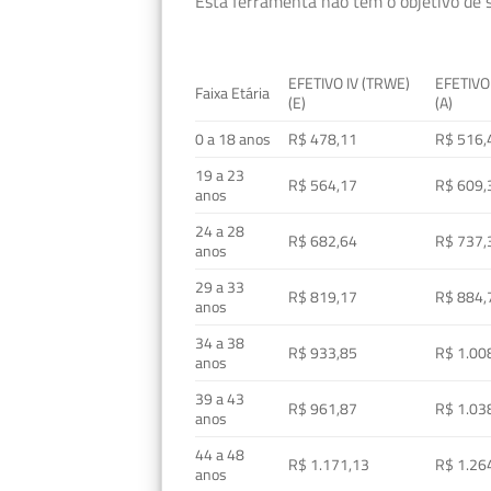
Esta ferramenta não tem o objetivo de s
EFETIVO IV (TRWE)
EFETIVO
Faixa Etária
(E)
(A)
0 a 18 anos
R$ 478,11
R$ 516,
19 a 23
R$ 564,17
R$ 609,
anos
24 a 28
R$ 682,64
R$ 737,
anos
29 a 33
R$ 819,17
R$ 884,
anos
34 a 38
R$ 933,85
R$ 1.00
anos
39 a 43
R$ 961,87
R$ 1.03
anos
44 a 48
R$ 1.171,13
R$ 1.26
anos