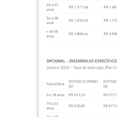
49 a 53
R$ 1.377,48
R$ 1.48
anos
54 a 58
R$ 1.639,20
R$ 1.77
anos
+ de 59
R$ 2.868,44
R$ 3.09
anos
OPCIONAL - (REEMBOLSO ESPECÍFICO
Janeiro 2025 - Taxa de Inscrição: (Por C
EFETIVO IV (TRWE)
EFETIVO
Faixa Etária
(E)
(A)
0 a 18 anos
R$ 531,23
R$ 573,
19 a 23
R$ 626,85
R$ 677,
anos
24 a 28