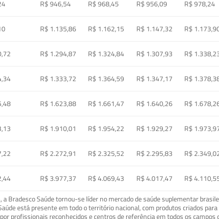
24
R$ 946,54
R$ 968,45
R$ 956,09
R$ 978,24
10
R$ 1.135,86
R$ 1.162,15
R$ 1.147,32
R$ 1.173,9
0,72
R$ 1.294,87
R$ 1.324,84
R$ 1.307,93
R$ 1.338,2
4,34
R$ 1.333,72
R$ 1.364,59
R$ 1.347,17
R$ 1.378,3
5,48
R$ 1.623,88
R$ 1.661,47
R$ 1.640,26
R$ 1.678,2
3,13
R$ 1.910,01
R$ 1.954,22
R$ 1.929,27
R$ 1.973,9
7,22
R$ 2.272,91
R$ 2.325,52
R$ 2.295,83
R$ 2.349,0
2,44
R$ 3.977,37
R$ 4.069,43
R$ 4.017,47
R$ 4.110,5
a Bradesco Saúde tornou-se líder no mercado de saúde suplementar brasileir
o Saúde está presente em todo o território nacional, com produtos criados pa
or profissionais reconhecidos e centros de referência em todos os campos 