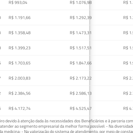
R$ 993,04
R$ 1.076,98
R$ 1
0
R$ 1.191,66
R$ 1.292,39
R$ 1
3
R$ 1.358,48
R$ 1.473,31
R$ 1
8
R$ 1.399,23
R$ 1.517,51
R$ 1
6
R$ 1.703,65
R$ 1.847,66
R$ 1
7
R$ 2.003,83
R$ 2.173,22
R$ 2
2
R$ 2.384,56
R$ 2.586,13
R$ 2
5
R$ 4.172,74
R$ 4.525,47
R$ 4
o devido à atenção dada às necessidades dos Beneficiários e à parceria com
ra atender ao segmento empresarial da melhor forma possível: - Na diversidad
da medicina; - Na valorização do sistema de atendimento, por meio de const