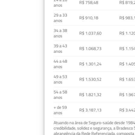
R$ 758,48
R$ 819,
anos
29 a 33
R$ 910,18
R$ 983,
anos
34 a 38
R$ 1.037,60
R$ 1.12
anos
39 a 43
R$ 1.068,73
R$ 1.15
anos
44 a 48
R$ 1.301,24
R$ 1.40
anos
49 a 53
R$ 1.530,52
R$ 1.65
anos
54 a 58
R$ 1.821,32
R$ 1.96
anos
+ de 59
R$ 3.187,13
R$ 3.44
anos
Atuando na área de Seguro-saúde desde 1984, 
credibilidade, solidez e segurança, a Bradesc
abrangência da Rede Referenciada, composta p