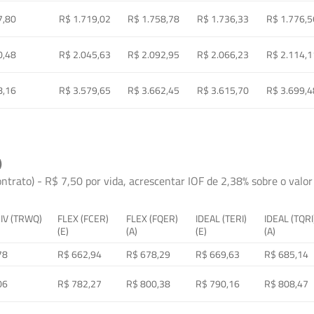
7,80
R$ 1.719,02
R$ 1.758,78
R$ 1.736,33
R$ 1.776,5
0,48
R$ 2.045,63
R$ 2.092,95
R$ 2.066,23
R$ 2.114,1
8,16
R$ 3.579,65
R$ 3.662,45
R$ 3.615,70
R$ 3.699,4
)
ontrato) - R$ 7,50 por vida, acrescentar IOF de 2,38% sobre o valor 
 IV (TRWQ)
FLEX (FCER)
FLEX (FQER)
IDEAL (TERI)
IDEAL (TQRI
(E)
(A)
(E)
(A)
78
R$ 662,94
R$ 678,29
R$ 669,63
R$ 685,14
06
R$ 782,27
R$ 800,38
R$ 790,16
R$ 808,47