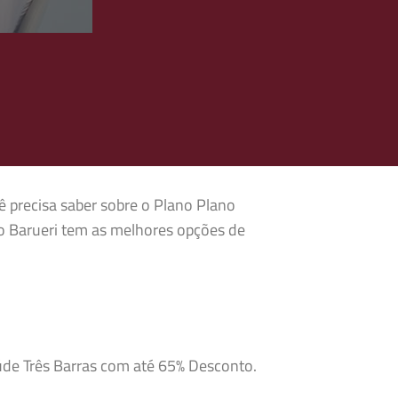
ê precisa saber sobre o Plano Plano
co Barueri tem as melhores opções de
aúde Três Barras com até 65% Desconto.