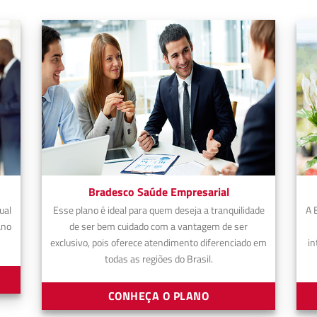
Bradesco Saúde Empresarial
ual
Esse plano é ideal para quem deseja a tranquilidade
A 
ano
de ser bem cuidado com a vantagem de ser
exclusivo, pois oferece atendimento diferenciado em
in
todas as regiões do Brasil.
CONHEÇA O PLANO