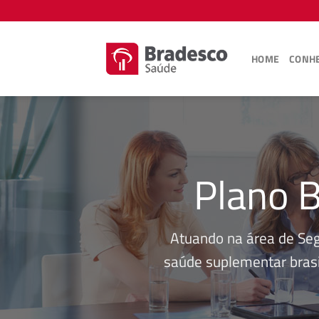
Skip
to
content
HOME
CONHE
Plano B
Atuando na área de Se
saúde suplementar brasi