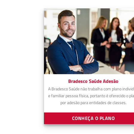
Bradesco Saúde Adesão
A Bradesco Saúde não trabalha com plano individ
e familiar pessoa física, portanto é oferecido o pl
por adesão para entidades de classes.
CONHEÇA O PLANO