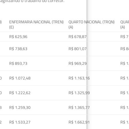
gilizando o trabalho do corretor.
I)
ENFERMARIA NACIONAL (TREN)
QUARTO NACIONAL (TRQN)
QUAR
(E)
(A)
(A)
R$ 625,96
R$ 678,87
R$ 7
R$ 738,63
R$ 801,07
R$ 8
R$ 893,73
R$ 969,29
R$ 1
0
R$ 1.072,48
R$ 1.163,16
R$ 1
0
R$ 1.222,62
R$ 1.325,99
R$ 1
3
R$ 1.259,30
R$ 1.365,77
R$ 1
2
R$ 1.533,27
R$ 1.662,91
R$ 1