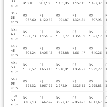
33
910,18
983,10
1.135,86
1.162,15
1.147,32
1
anos
34 a
R$
R$
R$
R$
R$
38
1.037,60
1.120,72
1.294,87
1.324,84
1.307,93
1
anos
39 a
R$
R$
R$
R$
R$
43
1.068,73
1.154,34
1.333,72
1.364,59
1.347,17
1
anos
44 a
R$
R$
R$
R$
R$
48
1.301,24
1.405,48
1.623,88
1.661,47
1.640,26
1
anos
49 a
R$
R$
R$
R$
R$
53
1.530,52
1.653,13
1.910,01
1.954,22
1.929,27
1
anos
54 a
R$
R$
R$
R$
R$
58
1.821,32
1.967,22
2.272,91
2.325,52
2.295,83
2
anos
+ de
R$
R$
R$
R$
R$
59
3.187,13
3.442,44
3.977,37
4.069,43
4.017,47
4
anos