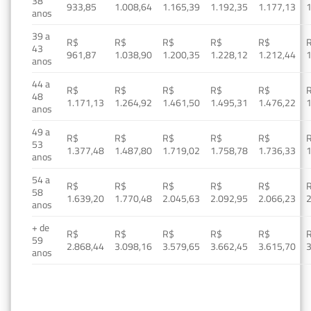
38
933,85
1.008,64
1.165,39
1.192,35
1.177,13
1
anos
39 a
R$
R$
R$
R$
R$
43
961,87
1.038,90
1.200,35
1.228,12
1.212,44
1
anos
44 a
R$
R$
R$
R$
R$
48
1.171,13
1.264,92
1.461,50
1.495,31
1.476,22
1
anos
49 a
R$
R$
R$
R$
R$
53
1.377,48
1.487,80
1.719,02
1.758,78
1.736,33
1
anos
54 a
R$
R$
R$
R$
R$
58
1.639,20
1.770,48
2.045,63
2.092,95
2.066,23
2
anos
+ de
R$
R$
R$
R$
R$
59
2.868,44
3.098,16
3.579,65
3.662,45
3.615,70
3
anos