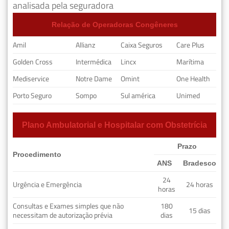
analisada pela seguradora
Relação de Operadoras Congêneres
Amil
Allianz
Caixa Seguros
Care Plus
Golden Cross
Intermédica
Lincx
Marítima
Mediservice
Notre Dame
Omint
One Health
Porto Seguro
Sompo
Sul américa
Unimed
Plano Ambulatorial e Hospitalar com Obstetrícia
Prazo
Procedimento
ANS
Bradesco
24
Urgência e Emergência
24 horas
horas
Consultas e Exames simples que não
180
15 dias
necessitam de autorização prévia
dias