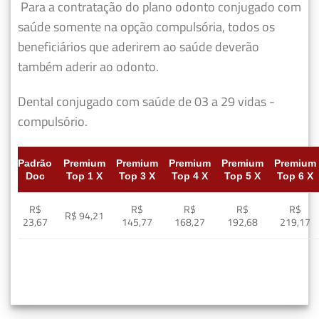
Para a contratação do plano odonto conjugado com
saúde somente na opção compulsória, todos os
beneficiários que aderirem ao saúde deverão
também aderir ao odonto.
Dental conjugado com saúde de 03 a 29 vidas -
compulsório.
Padrão
Premium
Premium
Premium
Premium
Premium
Doc
Top 1 X
Top 3 X
Top 4 X
Top 5 X
Top 6 X
R$
R$
R$
R$
R$
R$ 94,21
23,67
145,77
168,27
192,68
219,17