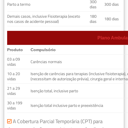
300
Parto a termo
300 dias
dias
Demais casos, inclusive Fisioterapia (exceto
180
180 dias
nos casos de acidente pessoal)
dias
Plano Ambulat
Produto
Compulsório
03 a 09
Carências normais
vidas
10 a 20
Isenção de carências para terapias (inclusive fisioterapia)
vidas
(necessitam de autorização prévia), cirurgia geral e interna
21 a 29
Isenção total, inclusive parto
vidas
30 a 199
Isenção total inclusive parto e preexistência
vidas
A Cobertura Parcial Temporária (CPT) para