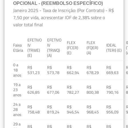
OPCIONAL - (REEMBOLSO ESPECÍFICO)
Janeiro 2025 - Taxa de Inscrição: (Por Contrato) - R$
7,50 por vida, acrescentar IOF de 2,38% sobre o
valor total final
EFETIVO
EFETIVO
FLEX
FLEX
Faixa
IV
IV
IDEAL
(FCER)
(FQER)
(
Etária
(TRWE)
(TRWQ)
(TERI) (E)
(E)
(A)
(
(E)
(A)
0 a
R$
R$
R$
R$
R$
18
531,23
573,78
662,94
678,29
669,63
anos
19 a
R$
R$
R$
R$
R$
23
626,85
677,06
782,27
800,38
790,16
anos
24 a
R$
R$
R$
R$
R$
28
758,48
819,24
946,54
968,45
956,09
anos
29 a
R$
R$
R$
R$
R$