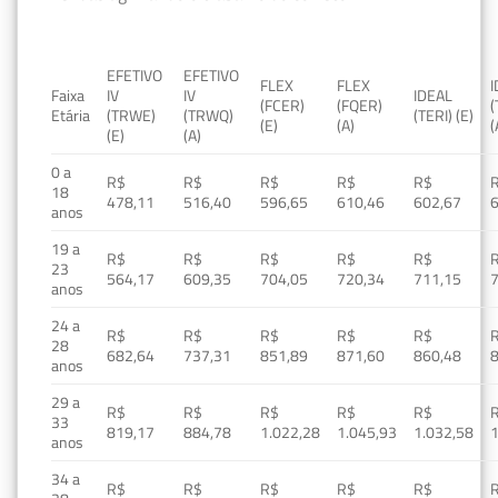
EFETIVO
EFETIVO
FLEX
FLEX
Faixa
IV
IV
IDEAL
(FCER)
(FQER)
(
Etária
(TRWE)
(TRWQ)
(TERI) (E)
(E)
(A)
(
(E)
(A)
0 a
R$
R$
R$
R$
R$
18
478,11
516,40
596,65
610,46
602,67
anos
19 a
R$
R$
R$
R$
R$
23
564,17
609,35
704,05
720,34
711,15
anos
24 a
R$
R$
R$
R$
R$
28
682,64
737,31
851,89
871,60
860,48
anos
29 a
R$
R$
R$
R$
R$
33
819,17
884,78
1.022,28
1.045,93
1.032,58
1
anos
34 a
R$
R$
R$
R$
R$