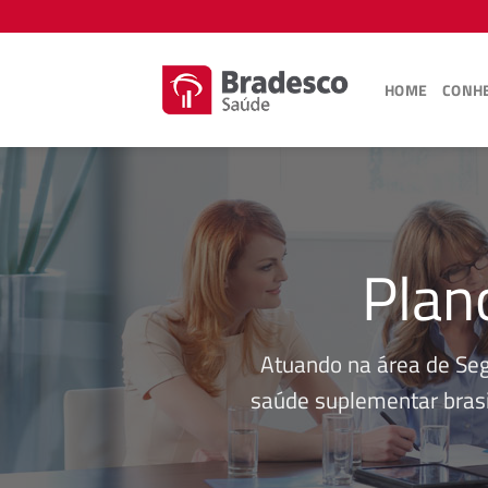
Skip
to
content
HOME
CONHE
Plan
Atuando na área de Se
saúde suplementar brasi