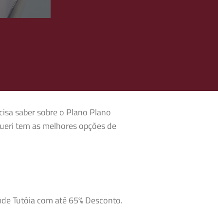
cisa saber sobre o Plano Plano
rueri tem as melhores opções de
aúde Tutóia com até 65% Desconto.