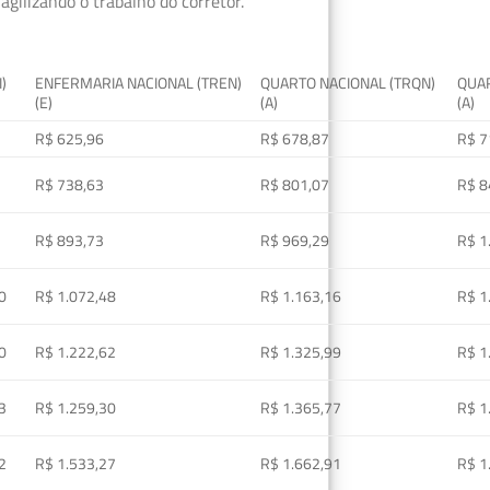
gilizando o trabalho do corretor.
I)
ENFERMARIA NACIONAL (TREN)
QUARTO NACIONAL (TRQN)
QUAR
(E)
(A)
(A)
R$ 625,96
R$ 678,87
R$ 7
R$ 738,63
R$ 801,07
R$ 8
R$ 893,73
R$ 969,29
R$ 1
0
R$ 1.072,48
R$ 1.163,16
R$ 1
0
R$ 1.222,62
R$ 1.325,99
R$ 1
3
R$ 1.259,30
R$ 1.365,77
R$ 1
2
R$ 1.533,27
R$ 1.662,91
R$ 1