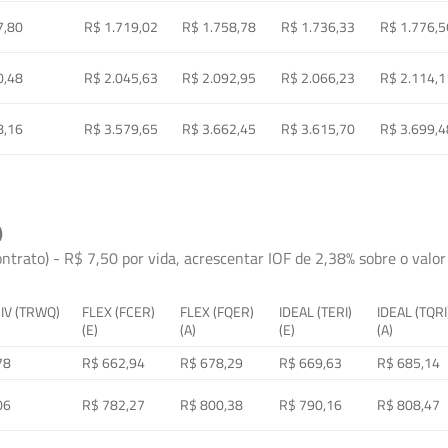
7,80
R$ 1.719,02
R$ 1.758,78
R$ 1.736,33
R$ 1.776,5
0,48
R$ 2.045,63
R$ 2.092,95
R$ 2.066,23
R$ 2.114,1
8,16
R$ 3.579,65
R$ 3.662,45
R$ 3.615,70
R$ 3.699,4
)
ontrato) - R$ 7,50 por vida, acrescentar IOF de 2,38% sobre o valor 
 IV (TRWQ)
FLEX (FCER)
FLEX (FQER)
IDEAL (TERI)
IDEAL (TQRI
(E)
(A)
(E)
(A)
78
R$ 662,94
R$ 678,29
R$ 669,63
R$ 685,14
06
R$ 782,27
R$ 800,38
R$ 790,16
R$ 808,47