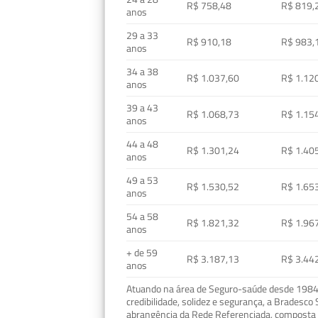
R$ 758,48
R$ 819,
anos
29 a 33
R$ 910,18
R$ 983,
anos
34 a 38
R$ 1.037,60
R$ 1.12
anos
39 a 43
R$ 1.068,73
R$ 1.15
anos
44 a 48
R$ 1.301,24
R$ 1.40
anos
49 a 53
R$ 1.530,52
R$ 1.65
anos
54 a 58
R$ 1.821,32
R$ 1.96
anos
+ de 59
R$ 3.187,13
R$ 3.44
anos
Atuando na área de Seguro-saúde desde 1984, 
credibilidade, solidez e segurança, a Bradesc
abrangência da Rede Referenciada, composta p