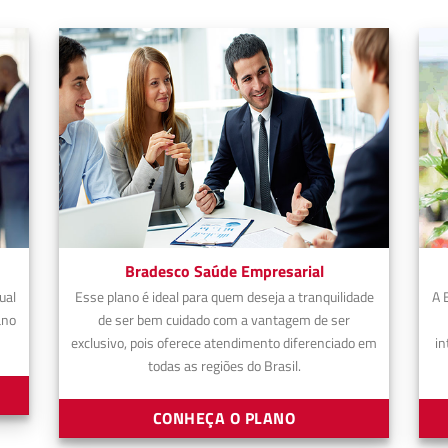
Bradesco Saúde Empresarial
ual
Esse plano é ideal para quem deseja a tranquilidade
A 
ano
de ser bem cuidado com a vantagem de ser
exclusivo, pois oferece atendimento diferenciado em
in
todas as regiões do Brasil.
CONHEÇA O PLANO