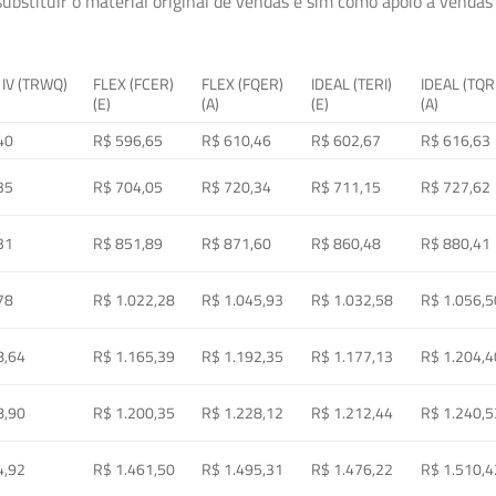
ubstituir o material original de vendas e sim como apoio à vendas a
 IV (TRWQ)
FLEX (FCER)
FLEX (FQER)
IDEAL (TERI)
IDEAL (TQR
(E)
(A)
(E)
(A)
40
R$ 596,65
R$ 610,46
R$ 602,67
R$ 616,63
35
R$ 704,05
R$ 720,34
R$ 711,15
R$ 727,62
31
R$ 851,89
R$ 871,60
R$ 860,48
R$ 880,41
78
R$ 1.022,28
R$ 1.045,93
R$ 1.032,58
R$ 1.056,5
8,64
R$ 1.165,39
R$ 1.192,35
R$ 1.177,13
R$ 1.204,4
8,90
R$ 1.200,35
R$ 1.228,12
R$ 1.212,44
R$ 1.240,5
4,92
R$ 1.461,50
R$ 1.495,31
R$ 1.476,22
R$ 1.510,4