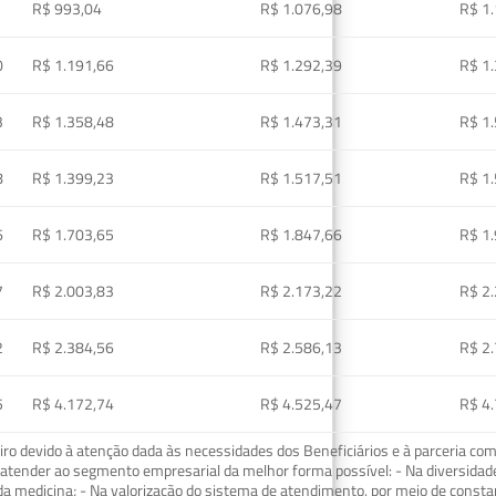
R$ 993,04
R$ 1.076,98
R$ 1
0
R$ 1.191,66
R$ 1.292,39
R$ 1
3
R$ 1.358,48
R$ 1.473,31
R$ 1
8
R$ 1.399,23
R$ 1.517,51
R$ 1
6
R$ 1.703,65
R$ 1.847,66
R$ 1
7
R$ 2.003,83
R$ 2.173,22
R$ 2
2
R$ 2.384,56
R$ 2.586,13
R$ 2
5
R$ 4.172,74
R$ 4.525,47
R$ 4
o devido à atenção dada às necessidades dos Beneficiários e à parceria com
ra atender ao segmento empresarial da melhor forma possível: - Na diversidad
da medicina; - Na valorização do sistema de atendimento, por meio de const