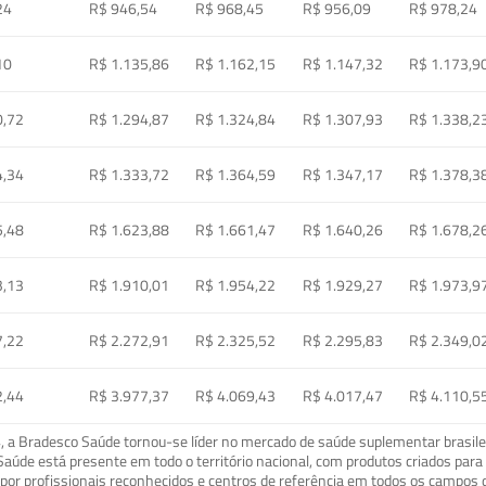
24
R$ 946,54
R$ 968,45
R$ 956,09
R$ 978,24
10
R$ 1.135,86
R$ 1.162,15
R$ 1.147,32
R$ 1.173,9
0,72
R$ 1.294,87
R$ 1.324,84
R$ 1.307,93
R$ 1.338,2
4,34
R$ 1.333,72
R$ 1.364,59
R$ 1.347,17
R$ 1.378,3
5,48
R$ 1.623,88
R$ 1.661,47
R$ 1.640,26
R$ 1.678,2
3,13
R$ 1.910,01
R$ 1.954,22
R$ 1.929,27
R$ 1.973,9
7,22
R$ 2.272,91
R$ 2.325,52
R$ 2.295,83
R$ 2.349,0
2,44
R$ 3.977,37
R$ 4.069,43
R$ 4.017,47
R$ 4.110,5
a Bradesco Saúde tornou-se líder no mercado de saúde suplementar brasileir
o Saúde está presente em todo o território nacional, com produtos criados pa
or profissionais reconhecidos e centros de referência em todos os campos 