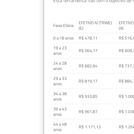
Esta ferramenta não tem o objetivo de s
EFETIVO IV (TRWE)
EFETIVO
Faixa Etária
(E)
(A)
0 a 18 anos
R$ 478,11
R$ 516,
19 a 23
R$ 564,17
R$ 609,
anos
24 a 28
R$ 682,64
R$ 737,
anos
29 a 33
R$ 819,17
R$ 884,
anos
34 a 38
R$ 933,85
R$ 1.00
anos
39 a 43
R$ 961,87
R$ 1.03
anos
44 a 48
R$ 1.171,13
R$ 1.26
anos