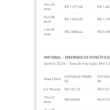
49 a 53
R$ 1.377,48
R$ 1.48
anos
54 a 58
R$ 1.639,20
R$ 1.77
anos
+ de 59
R$ 2.868,44
R$ 3.09
anos
OPCIONAL - (REEMBOLSO ESPECÍFICO
Janeiro 2025 - Taxa de Inscrição: (Por C
EFETIVO IV (TRWE)
EFETIVO
Faixa Etária
(E)
(A)
0 a 18 anos
R$ 531,23
R$ 573,
19 a 23
R$ 626,85
R$ 677,
anos
24 a 28