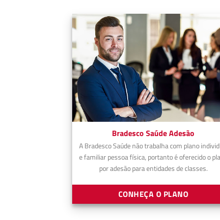
Bradesco Saúde Adesão
A Bradesco Saúde não trabalha com plano individ
e familiar pessoa física, portanto é oferecido o pl
por adesão para entidades de classes.
CONHEÇA O PLANO