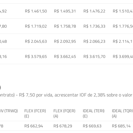
4,92
R$ 1.461,50
R$ 1.495,31
R$ 1.476,22
R$ 1.510,4
7,80
R$ 1.719,02
R$ 1.758,78
R$ 1.736,33
R$ 1.776,5
0,48
R$ 2.045,63
R$ 2.092,95
R$ 2.066,23
R$ 2.114,1
8,16
R$ 3.579,65
R$ 3.662,45
R$ 3.615,70
R$ 3.699,4
)
ontrato) - R$ 7,50 por vida, acrescentar IOF de 2,38% sobre o valor 
 IV (TRWQ)
FLEX (FCER)
FLEX (FQER)
IDEAL (TERI)
IDEAL (TQRI
(E)
(A)
(E)
(A)
78
R$ 662,94
R$ 678,29
R$ 669,63
R$ 685,14