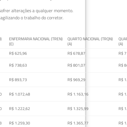
 sofrer alterações a qualquer momento.
gilizando o trabalho do corretor.
I)
ENFERMARIA NACIONAL (TREN)
QUARTO NACIONAL (TRQN)
QUAR
(E)
(A)
(A)
R$ 625,96
R$ 678,87
R$ 7
R$ 738,63
R$ 801,07
R$ 8
R$ 893,73
R$ 969,29
R$ 1
0
R$ 1.072,48
R$ 1.163,16
R$ 1
0
R$ 1.222,62
R$ 1.325,99
R$ 1
3
R$ 1.259,30
R$ 1.365,77
R$ 1