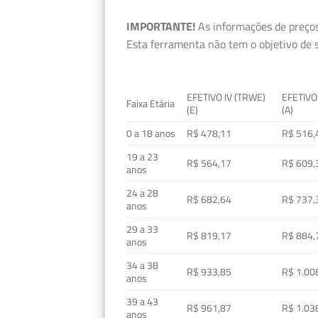
IMPORTANTE!
As informações de preços
Esta ferramenta não tem o objetivo de s
EFETIVO IV (TRWE)
EFETIVO
Faixa Etária
(E)
(A)
0 a 18 anos
R$ 478,11
R$ 516,
19 a 23
R$ 564,17
R$ 609,
anos
24 a 28
R$ 682,64
R$ 737,
anos
29 a 33
R$ 819,17
R$ 884,
anos
34 a 38
R$ 933,85
R$ 1.00
anos
39 a 43
R$ 961,87
R$ 1.03
anos