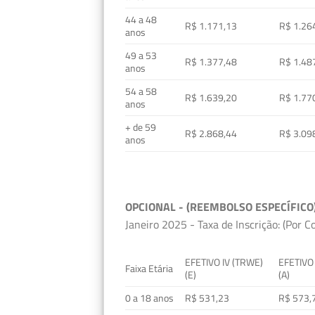
44 a 48
R$ 1.171,13
R$ 1.26
anos
49 a 53
R$ 1.377,48
R$ 1.48
anos
54 a 58
R$ 1.639,20
R$ 1.77
anos
+ de 59
R$ 2.868,44
R$ 3.09
anos
OPCIONAL - (REEMBOLSO ESPECÍFICO
Janeiro 2025 - Taxa de Inscrição: (Por C
EFETIVO IV (TRWE)
EFETIVO
Faixa Etária
(E)
(A)
0 a 18 anos
R$ 531,23
R$ 573,