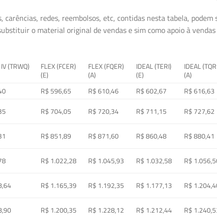
, carências, redes, reembolsos, etc, contidas nesta tabela, podem
ubstituir o material original de vendas e sim como apoio à vendas a
 IV (TRWQ)
FLEX (FCER)
FLEX (FQER)
IDEAL (TERI)
IDEAL (TQR
(E)
(A)
(E)
(A)
40
R$ 596,65
R$ 610,46
R$ 602,67
R$ 616,63
35
R$ 704,05
R$ 720,34
R$ 711,15
R$ 727,62
31
R$ 851,89
R$ 871,60
R$ 860,48
R$ 880,41
78
R$ 1.022,28
R$ 1.045,93
R$ 1.032,58
R$ 1.056,5
8,64
R$ 1.165,39
R$ 1.192,35
R$ 1.177,13
R$ 1.204,4
8,90
R$ 1.200,35
R$ 1.228,12
R$ 1.212,44
R$ 1.240,5