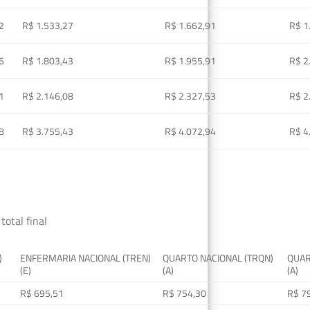
2
R$ 1.533,27
R$ 1.662,91
R$ 1
6
R$ 1.803,43
R$ 1.955,91
R$ 2
1
R$ 2.146,08
R$ 2.327,53
R$ 2
8
R$ 3.755,43
R$ 4.072,94
R$ 4
total final
)
ENFERMARIA NACIONAL (TREN)
QUARTO NACIONAL (TRQN)
QUAR
(E)
(A)
(A)
R$ 695,51
R$ 754,30
R$ 7