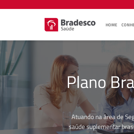
Skip
to
content
HOME
CONHE
Plano Br
Atuando na área de Se
saúde suplementar brasi