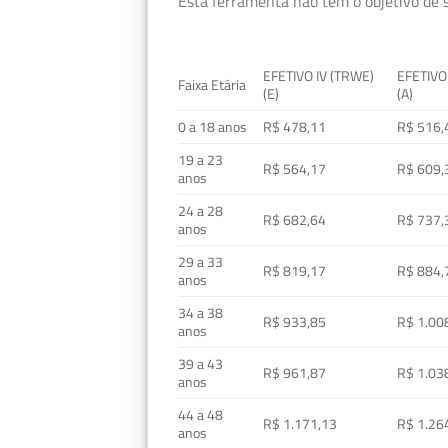
Esta ferramenta não tem o objetivo de s
EFETIVO IV (TRWE)
EFETIVO
Faixa Etária
(E)
(A)
0 a 18 anos
R$ 478,11
R$ 516,
19 a 23
R$ 564,17
R$ 609,
anos
24 a 28
R$ 682,64
R$ 737,
anos
29 a 33
R$ 819,17
R$ 884,
anos
34 a 38
R$ 933,85
R$ 1.00
anos
39 a 43
R$ 961,87
R$ 1.03
anos
44 a 48
R$ 1.171,13
R$ 1.26
anos