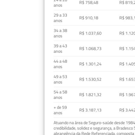
R$ 758,48
R$ 819,
anos
29 a 33
R$ 910,18
R$ 983,
anos
34 a 38
R$ 1.037,60
R$ 1.12
anos
39 a 43
R$ 1.068,73
R$ 1.15
anos
44 a 48
R$ 1.301,24
R$ 1.40
anos
49 a 53
R$ 1.530,52
R$ 1.65
anos
54 a 58
R$ 1.821,32
R$ 1.96
anos
+ de 59
R$ 3.187,13
R$ 3.44
anos
Atuando na área de Seguro-saúde desde 1984, 
credibilidade, solidez e segurança, a Bradesc
abrangência da Rede Referenciada, composta p