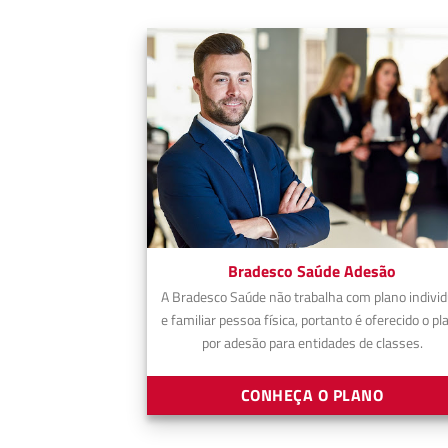
Bradesco Saúde Adesão
A Bradesco Saúde não trabalha com plano individ
e familiar pessoa física, portanto é oferecido o pl
por adesão para entidades de classes.
CONHEÇA O PLANO