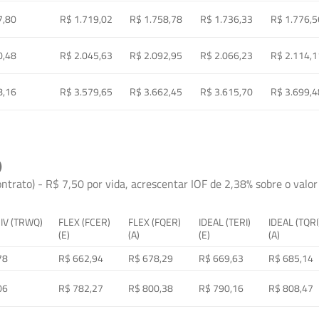
7,80
R$ 1.719,02
R$ 1.758,78
R$ 1.736,33
R$ 1.776,5
0,48
R$ 2.045,63
R$ 2.092,95
R$ 2.066,23
R$ 2.114,1
8,16
R$ 3.579,65
R$ 3.662,45
R$ 3.615,70
R$ 3.699,4
)
ontrato) - R$ 7,50 por vida, acrescentar IOF de 2,38% sobre o valor 
 IV (TRWQ)
FLEX (FCER)
FLEX (FQER)
IDEAL (TERI)
IDEAL (TQRI
(E)
(A)
(E)
(A)
78
R$ 662,94
R$ 678,29
R$ 669,63
R$ 685,14
06
R$ 782,27
R$ 800,38
R$ 790,16
R$ 808,47