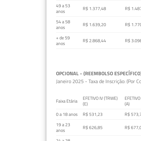
49 a 53
R$ 1.377,48
R$ 1.48
anos
54 a 58
R$ 1.639,20
R$ 1.77
anos
+ de 59
R$ 2.868,44
R$ 3.09
anos
OPCIONAL - (REEMBOLSO ESPECÍFICO
Janeiro 2025 - Taxa de Inscrição: (Por C
EFETIVO IV (TRWE)
EFETIVO
Faixa Etária
(E)
(A)
0 a 18 anos
R$ 531,23
R$ 573,
19 a 23
R$ 626,85
R$ 677,
anos
24 a 28