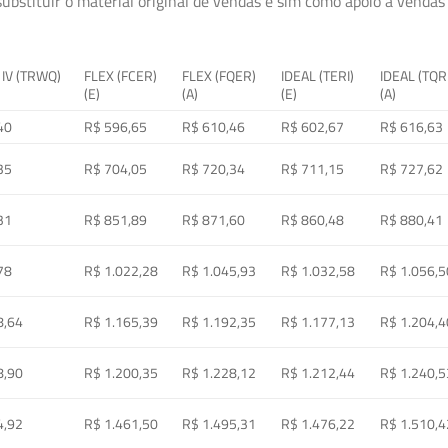
ubstituir o material original de vendas e sim como apoio à vendas a
 IV (TRWQ)
FLEX (FCER)
FLEX (FQER)
IDEAL (TERI)
IDEAL (TQR
(E)
(A)
(E)
(A)
40
R$ 596,65
R$ 610,46
R$ 602,67
R$ 616,63
35
R$ 704,05
R$ 720,34
R$ 711,15
R$ 727,62
31
R$ 851,89
R$ 871,60
R$ 860,48
R$ 880,41
78
R$ 1.022,28
R$ 1.045,93
R$ 1.032,58
R$ 1.056,5
8,64
R$ 1.165,39
R$ 1.192,35
R$ 1.177,13
R$ 1.204,4
8,90
R$ 1.200,35
R$ 1.228,12
R$ 1.212,44
R$ 1.240,5
4,92
R$ 1.461,50
R$ 1.495,31
R$ 1.476,22
R$ 1.510,4