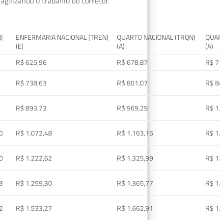
gilizando o trabalho do corretor.
I)
ENFERMARIA NACIONAL (TREN)
QUARTO NACIONAL (TRQN)
QUAR
(E)
(A)
(A)
R$ 625,96
R$ 678,87
R$ 7
R$ 738,63
R$ 801,07
R$ 8
R$ 893,73
R$ 969,29
R$ 1
0
R$ 1.072,48
R$ 1.163,16
R$ 1
0
R$ 1.222,62
R$ 1.325,99
R$ 1
3
R$ 1.259,30
R$ 1.365,77
R$ 1
2
R$ 1.533,27
R$ 1.662,91
R$ 1