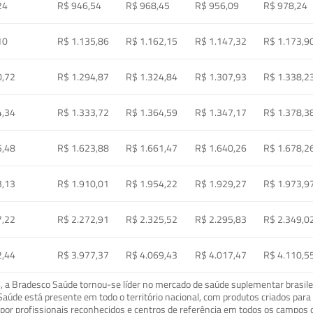
24
R$ 946,54
R$ 968,45
R$ 956,09
R$ 978,24
10
R$ 1.135,86
R$ 1.162,15
R$ 1.147,32
R$ 1.173,9
0,72
R$ 1.294,87
R$ 1.324,84
R$ 1.307,93
R$ 1.338,2
4,34
R$ 1.333,72
R$ 1.364,59
R$ 1.347,17
R$ 1.378,3
5,48
R$ 1.623,88
R$ 1.661,47
R$ 1.640,26
R$ 1.678,2
3,13
R$ 1.910,01
R$ 1.954,22
R$ 1.929,27
R$ 1.973,9
7,22
R$ 2.272,91
R$ 2.325,52
R$ 2.295,83
R$ 2.349,0
2,44
R$ 3.977,37
R$ 4.069,43
R$ 4.017,47
R$ 4.110,5
a Bradesco Saúde tornou-se líder no mercado de saúde suplementar brasileir
o Saúde está presente em todo o território nacional, com produtos criados pa
or profissionais reconhecidos e centros de referência em todos os campos 