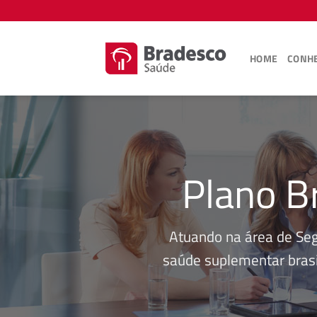
Skip
to
content
HOME
CONHE
Plano B
Atuando na área de Se
saúde suplementar brasi