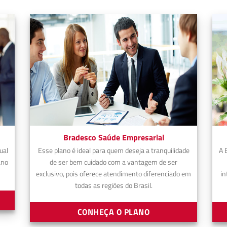
Bradesco Saúde Empresarial
ual
Esse plano é ideal para quem deseja a tranquilidade
A 
ano
de ser bem cuidado com a vantagem de ser
exclusivo, pois oferece atendimento diferenciado em
in
todas as regiões do Brasil.
CONHEÇA O PLANO