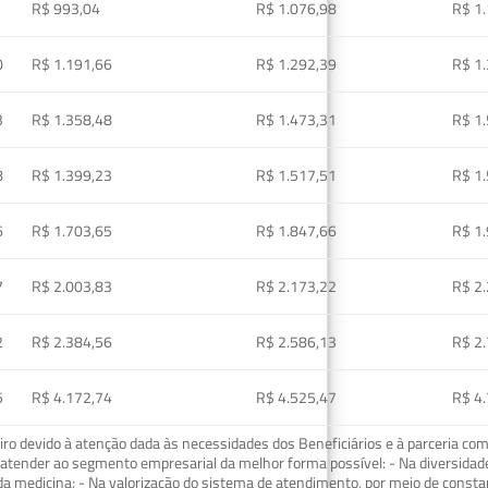
R$ 993,04
R$ 1.076,98
R$ 1
0
R$ 1.191,66
R$ 1.292,39
R$ 1
3
R$ 1.358,48
R$ 1.473,31
R$ 1
8
R$ 1.399,23
R$ 1.517,51
R$ 1
6
R$ 1.703,65
R$ 1.847,66
R$ 1
7
R$ 2.003,83
R$ 2.173,22
R$ 2
2
R$ 2.384,56
R$ 2.586,13
R$ 2
5
R$ 4.172,74
R$ 4.525,47
R$ 4
o devido à atenção dada às necessidades dos Beneficiários e à parceria com
ra atender ao segmento empresarial da melhor forma possível: - Na diversidad
da medicina; - Na valorização do sistema de atendimento, por meio de const