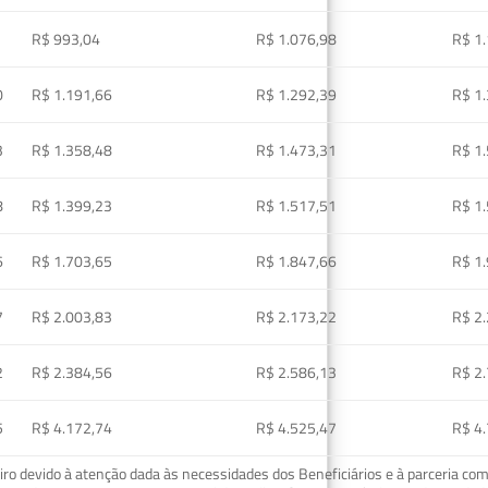
R$ 993,04
R$ 1.076,98
R$ 1
0
R$ 1.191,66
R$ 1.292,39
R$ 1
3
R$ 1.358,48
R$ 1.473,31
R$ 1
8
R$ 1.399,23
R$ 1.517,51
R$ 1
6
R$ 1.703,65
R$ 1.847,66
R$ 1
7
R$ 2.003,83
R$ 2.173,22
R$ 2
2
R$ 2.384,56
R$ 2.586,13
R$ 2
5
R$ 4.172,74
R$ 4.525,47
R$ 4
o devido à atenção dada às necessidades dos Beneficiários e à parceria com