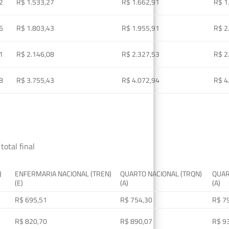
2
R$ 1.533,27
R$ 1.662,91
R$ 1
6
R$ 1.803,43
R$ 1.955,91
R$ 2
1
R$ 2.146,08
R$ 2.327,53
R$ 2
8
R$ 3.755,43
R$ 4.072,94
R$ 4
total final
)
ENFERMARIA NACIONAL (TREN)
QUARTO NACIONAL (TRQN)
QUAR
(E)
(A)
(A)
R$ 695,51
R$ 754,30
R$ 7
R$ 820,70
R$ 890,07
R$ 9