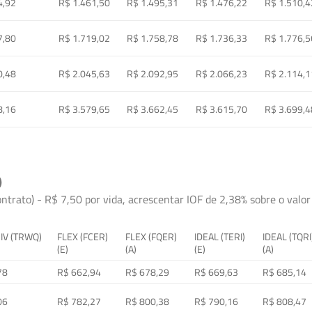
4,92
R$ 1.461,50
R$ 1.495,31
R$ 1.476,22
R$ 1.510,4
7,80
R$ 1.719,02
R$ 1.758,78
R$ 1.736,33
R$ 1.776,5
0,48
R$ 2.045,63
R$ 2.092,95
R$ 2.066,23
R$ 2.114,1
8,16
R$ 3.579,65
R$ 3.662,45
R$ 3.615,70
R$ 3.699,4
)
ontrato) - R$ 7,50 por vida, acrescentar IOF de 2,38% sobre o valor 
 IV (TRWQ)
FLEX (FCER)
FLEX (FQER)
IDEAL (TERI)
IDEAL (TQRI
(E)
(A)
(E)
(A)
78
R$ 662,94
R$ 678,29
R$ 669,63
R$ 685,14
06
R$ 782,27
R$ 800,38
R$ 790,16
R$ 808,47