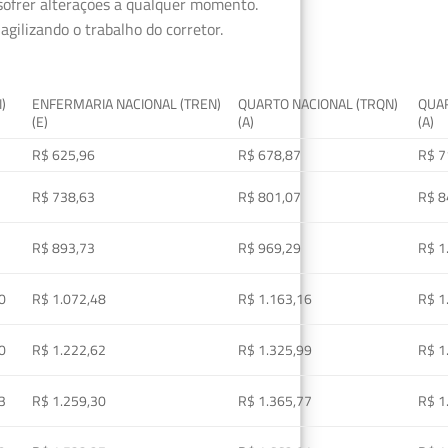
 sofrer alterações a qualquer momento.
gilizando o trabalho do corretor.
I)
ENFERMARIA NACIONAL (TREN)
QUARTO NACIONAL (TRQN)
QUAR
(E)
(A)
(A)
R$ 625,96
R$ 678,87
R$ 7
R$ 738,63
R$ 801,07
R$ 8
R$ 893,73
R$ 969,29
R$ 1
0
R$ 1.072,48
R$ 1.163,16
R$ 1
0
R$ 1.222,62
R$ 1.325,99
R$ 1
3
R$ 1.259,30
R$ 1.365,77
R$ 1