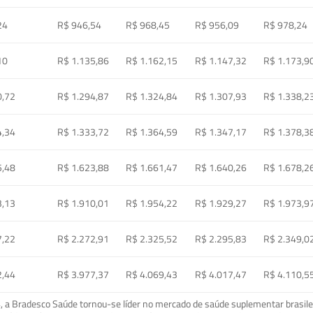
24
R$ 946,54
R$ 968,45
R$ 956,09
R$ 978,24
10
R$ 1.135,86
R$ 1.162,15
R$ 1.147,32
R$ 1.173,9
0,72
R$ 1.294,87
R$ 1.324,84
R$ 1.307,93
R$ 1.338,2
4,34
R$ 1.333,72
R$ 1.364,59
R$ 1.347,17
R$ 1.378,3
5,48
R$ 1.623,88
R$ 1.661,47
R$ 1.640,26
R$ 1.678,2
3,13
R$ 1.910,01
R$ 1.954,22
R$ 1.929,27
R$ 1.973,9
7,22
R$ 2.272,91
R$ 2.325,52
R$ 2.295,83
R$ 2.349,0
2,44
R$ 3.977,37
R$ 4.069,43
R$ 4.017,47
R$ 4.110,5
a Bradesco Saúde tornou-se líder no mercado de saúde suplementar brasileir