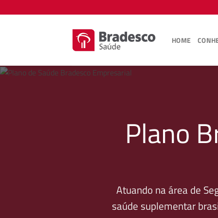
Skip
to
content
HOME
CONHE
Plano B
Atuando na área de Se
saúde suplementar brasi