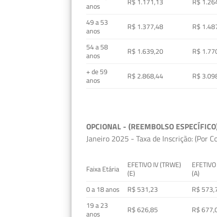
R$ 1.171,13
R$ 1.26
anos
49 a 53
R$ 1.377,48
R$ 1.48
anos
54 a 58
R$ 1.639,20
R$ 1.77
anos
+ de 59
R$ 2.868,44
R$ 3.09
anos
OPCIONAL - (REEMBOLSO ESPECÍFICO
Janeiro 2025 - Taxa de Inscrição: (Por C
EFETIVO IV (TRWE)
EFETIVO
Faixa Etária
(E)
(A)
0 a 18 anos
R$ 531,23
R$ 573,
19 a 23
R$ 626,85
R$ 677,
anos