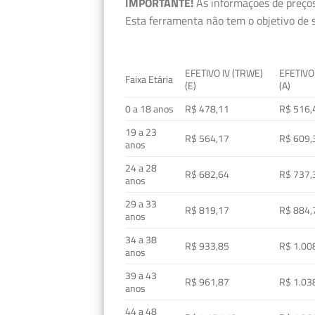
IMPORTANTE!
As informações de preços
Esta ferramenta não tem o objetivo de s
EFETIVO IV (TRWE)
EFETIVO
Faixa Etária
(E)
(A)
0 a 18 anos
R$ 478,11
R$ 516,
19 a 23
R$ 564,17
R$ 609,
anos
24 a 28
R$ 682,64
R$ 737,
anos
29 a 33
R$ 819,17
R$ 884,
anos
34 a 38
R$ 933,85
R$ 1.00
anos
39 a 43
R$ 961,87
R$ 1.03
anos
44 a 48