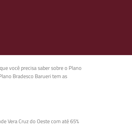
 que você precisa saber sobre o Plano
Plano Bradesco Barueri tem as
aúde Vera Cruz do Oeste com até 65%