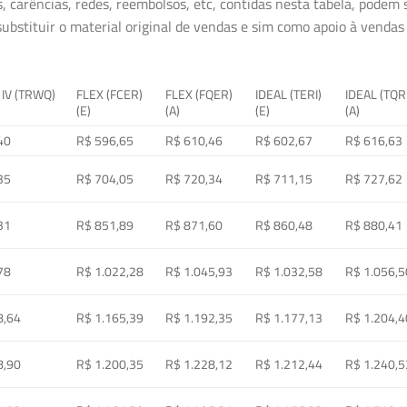
, carências, redes, reembolsos, etc, contidas nesta tabela, podem
ubstituir o material original de vendas e sim como apoio à vendas a
 IV (TRWQ)
FLEX (FCER)
FLEX (FQER)
IDEAL (TERI)
IDEAL (TQR
(E)
(A)
(E)
(A)
40
R$ 596,65
R$ 610,46
R$ 602,67
R$ 616,63
35
R$ 704,05
R$ 720,34
R$ 711,15
R$ 727,62
31
R$ 851,89
R$ 871,60
R$ 860,48
R$ 880,41
78
R$ 1.022,28
R$ 1.045,93
R$ 1.032,58
R$ 1.056,5
8,64
R$ 1.165,39
R$ 1.192,35
R$ 1.177,13
R$ 1.204,4
8,90
R$ 1.200,35
R$ 1.228,12
R$ 1.212,44
R$ 1.240,5