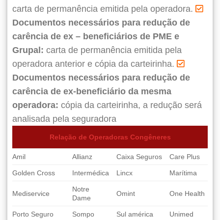
carta de permanência emitida pela operadora.
Documentos necessários para redução de
carência de ex – beneficiários de PME e
Grupal:
carta de permanência emitida pela
operadora anterior e cópia da carteirinha.
Documentos necessários para redução de
carência de ex-beneficiário da mesma
operadora:
cópia da carteirinha, a redução será
analisada pela seguradora
Relação de Operadoras Congêneres
Amil
Allianz
Caixa Seguros
Care Plus
Golden Cross
Intermédica
Lincx
Marítima
Notre
Mediservice
Omint
One Health
Dame
Porto Seguro
Sompo
Sul américa
Unimed