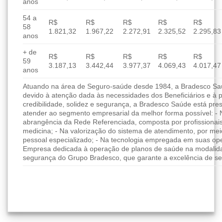
anos
54 a
R$
R$
R$
R$
R$
58
1.821,32
1.967,22
2.272,91
2.325,52
2.295,83
anos
+ de
R$
R$
R$
R$
R$
59
3.187,13
3.442,44
3.977,37
4.069,43
4.017,47
anos
Atuando na área de Seguro-saúde desde 1984, a Bradesco Saúd
devido à atenção dada às necessidades dos Beneficiários e à 
credibilidade, solidez e segurança, a Bradesco Saúde está pres
atender ao segmento empresarial da melhor forma possível: - 
abrangência da Rede Referenciada, composta por profissionai
medicina; - Na valorização do sistema de atendimento, por me
pessoal especializado; - Na tecnologia empregada em suas ope
Empresa dedicada à operação de planos de saúde na modalida
segurança do Grupo Bradesco, que garante a excelência de se