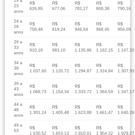
19 a
R$
R$
R$
R$
R$
23
626,85
677,06
782,27
800,38
790,16
anos
24 a
R$
R$
R$
R$
R$
28
758,48
819,24
946,54
968,45
956,09
anos
29 a
R$
R$
R$
R$
R$
33
910,18
983,10
1.135,86
1.162,15
1.147,32
anos
34 a
R$
R$
R$
R$
R$
38
1.037,60
1.120,72
1.294,87
1.324,84
1.307,93
anos
39 a
R$
R$
R$
R$
R$
43
1.068,73
1.154,34
1.333,72
1.364,59
1.347,17
anos
44 a
R$
R$
R$
R$
R$
48
1.301,24
1.405,48
1.623,88
1.661,47
1.640,26
anos
49 a
R$
R$
R$
R$
R$
53
1.530,52
1.653,13
1.910,01
1.954,22
1.929,27