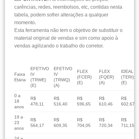
carências, redes, reembolsos, etc, contidas nesta
tabela, podem sofrer alterações a qualquer
momento.
Esta ferramenta não tem o objetivo de substituir o
material original de vendas e sim como apoio à
vendas agilizando o trabalho do corretor.
EFETIVO
EFETIVO
FLEX
FLEX
IDEAL
Faixa
IV
IV
(FCER)
(FQER)
(TERI)
Etária
(TRWE)
(TRWQ)
(E)
(A)
(E)
(E)
(A)
0 a
R$
R$
R$
R$
R$
18
478,11
516,40
596,65
610,46
602,67
anos
19 a
R$
R$
R$
R$
R$
23
564,17
609,35
704,05
720,34
711,15
anos
24 a