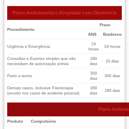
Plano Ambulatorial e Hospitalar com Obstetrícia
Prazo
Procedimento
ANS
Bradesco
24
Urgência e Emergência
24 horas
horas
Consultas e Exames simples que não
180
15 dias
necessitam de autorização prévia
dias
300
Parto a termo
300 dias
dias
Demais casos, inclusive Fisioterapia
180
180 dias
(exceto nos casos de acidente pessoal)
dias
Plano Ambulat
Produto
Compulsório