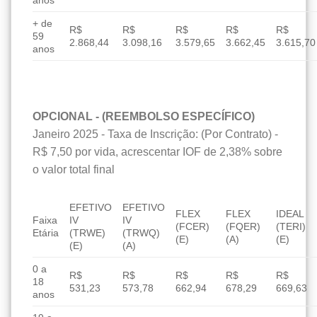
anos
+ de
R$
R$
R$
R$
R$
59
2.868,44
3.098,16
3.579,65
3.662,45
3.615,70
anos
OPCIONAL - (REEMBOLSO ESPECÍFICO)
Janeiro 2025 - Taxa de Inscrição: (Por Contrato) -
R$ 7,50 por vida, acrescentar IOF de 2,38% sobre
o valor total final
EFETIVO
EFETIVO
FLEX
FLEX
IDEAL
Faixa
IV
IV
(FCER)
(FQER)
(TERI)
Etária
(TRWE)
(TRWQ)
(E)
(A)
(E)
(E)
(A)
0 a
R$
R$
R$
R$
R$
18
531,23
573,78
662,94
678,29
669,63
anos