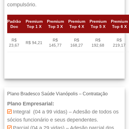
compulsório.
Padrão
Premium
Premium
Premium
Premium
Premium
Doc
Top 1 X
Top 3 X
Top 4 X
Top 5 X
Top 6 X
R$
R$
R$
R$
R$
R$ 94,21
23,67
145,77
168,27
192,68
219,17
Plano Bradesco Saúde Vianópolis – Contratação
Plano Empresarial:
Integral (04 a 99 vidas) – Adesão de todos os
sócios funcionário e seus dependentes.
Parcial (04 a 29 vidas) – Adesão parcial dos