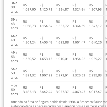
34 a
R$
R$
R$
R$
R$
38
1.037,60
1.120,72
1.294,87
1.324,84
1.307,93
1
anos
39 a
R$
R$
R$
R$
R$
43
1.068,73
1.154,34
1.333,72
1.364,59
1.347,17
1
anos
44 a
R$
R$
R$
R$
R$
48
1.301,24
1.405,48
1.623,88
1.661,47
1.640,26
1
anos
49 a
R$
R$
R$
R$
R$
53
1.530,52
1.653,13
1.910,01
1.954,22
1.929,27
1
anos
54 a
R$
R$
R$
R$
R$
58
1.821,32
1.967,22
2.272,91
2.325,52
2.295,83
2
anos
+ de
R$
R$
R$
R$
R$
59
3.187,13
3.442,44
3.977,37
4.069,43
4.017,47
4
anos
Atuando na área de Seguro-saúde desde 1984, a Bradesco Saúde torn
à atenção dada às necessidades dos Beneficiários e à parceria com a 