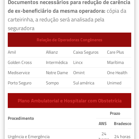
Documentos necessários para redução de carência
de ex-beneficiário da mesma operadora:
cópia da
carteirinha, a redução será analisada pela
seguradora
Relação de Operadoras Congêneres
Amil
Allianz
Caixa Seguros
Care Plus
Golden Cross
Intermédica
Lincx
Marítima
Mediservice
Notre Dame
Omint
One Health
Porto Seguro
Sompo
Sul américa
Unimed
Plano Ambulatorial e Hospitalar com Obstetrícia
Prazo
Procedimento
ANS
Bradesco
24
Urgência e Emergência
24 horas