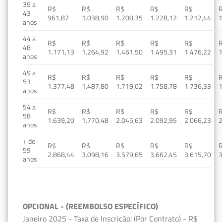
39 a
R$
R$
R$
R$
R$
43
961,87
1.038,90
1.200,35
1.228,12
1.212,44
1
anos
44 a
R$
R$
R$
R$
R$
48
1.171,13
1.264,92
1.461,50
1.495,31
1.476,22
1
anos
49 a
R$
R$
R$
R$
R$
53
1.377,48
1.487,80
1.719,02
1.758,78
1.736,33
1
anos
54 a
R$
R$
R$
R$
R$
58
1.639,20
1.770,48
2.045,63
2.092,95
2.066,23
2
anos
+ de
R$
R$
R$
R$
R$
59
2.868,44
3.098,16
3.579,65
3.662,45
3.615,70
3
anos
OPCIONAL - (REEMBOLSO ESPECÍFICO)
Janeiro 2025 - Taxa de Inscrição: (Por Contrato) - R$