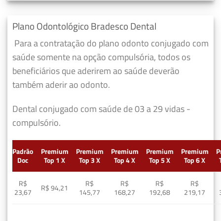
Plano Odontológico Bradesco Dental
Para a contratação do plano odonto conjugado com
saúde somente na opção compulsória, todos os
beneficiários que aderirem ao saúde deverão
também aderir ao odonto.
Dental conjugado com saúde de 03 a 29 vidas -
compulsório.
Padrão
Premium
Premium
Premium
Premium
Premium
P
Doc
Top 1 X
Top 3 X
Top 4 X
Top 5 X
Top 6 X
R$
R$
R$
R$
R$
R$ 94,21
23,67
145,77
168,27
192,68
219,17