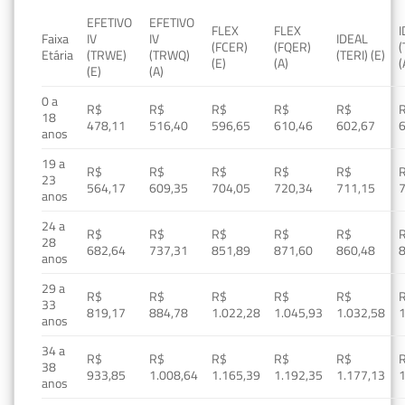
EFETIVO
EFETIVO
FLEX
FLEX
Faixa
IV
IV
IDEAL
(FCER)
(FQER)
(
Etária
(TRWE)
(TRWQ)
(TERI) (E)
(E)
(A)
(
(E)
(A)
0 a
R$
R$
R$
R$
R$
18
478,11
516,40
596,65
610,46
602,67
anos
19 a
R$
R$
R$
R$
R$
23
564,17
609,35
704,05
720,34
711,15
anos
24 a
R$
R$
R$
R$
R$
28
682,64
737,31
851,89
871,60
860,48
anos
29 a
R$
R$
R$
R$
R$
33
819,17
884,78
1.022,28
1.045,93
1.032,58
1
anos
34 a
R$
R$
R$
R$
R$
38
933,85
1.008,64
1.165,39
1.192,35
1.177,13
1
anos