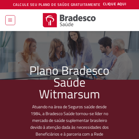
Skip
CLIQUE AQUI
CALCULE SEU PLANO DE SAÚDE GRATUITAMENTE
to
content
Plano Bradesco
Saúde
Witmarsum
Atuando na área de Seguros saúde desde
1984, a Bradesco Saúde tornou-se líder no
mercado de saúde suplementar brasileiro
devido à atenção dada às necessidades dos
Beneficiários e à parceria com a Rede