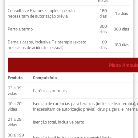
horas
Consultas e Exames simples que não
180
15 dias
necessitam de autorização prévia
dias
300
Parto a termo
300 dias
dias
Demais casos, inclusive Fisioterapia (exceto
180
180 dias
nos casos de acidente pessoal)
dias
Plano Ambulat
Produto
Compulsório
03 a 09
Carências normais
vidas
10 a 20
Isenção de carências para terapias (inclusive fisioterapia)
vidas
(necessitam de autorização prévia), cirurgia geral e interna
21 a 29
Isenção total, inclusive parto
vidas
30 a 199
Isenção total inclusive parto e preexistência