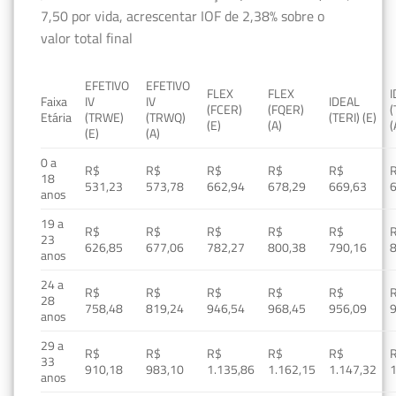
7,50 por vida, acrescentar IOF de 2,38% sobre o
valor total final
EFETIVO
EFETIVO
FLEX
FLEX
Faixa
IV
IV
IDEAL
(FCER)
(FQER)
(
Etária
(TRWE)
(TRWQ)
(TERI) (E)
(E)
(A)
(
(E)
(A)
0 a
R$
R$
R$
R$
R$
18
531,23
573,78
662,94
678,29
669,63
anos
19 a
R$
R$
R$
R$
R$
23
626,85
677,06
782,27
800,38
790,16
anos
24 a
R$
R$
R$
R$
R$
28
758,48
819,24
946,54
968,45
956,09
anos
29 a
R$
R$
R$
R$
R$
33
910,18
983,10
1.135,86
1.162,15
1.147,32
1
anos