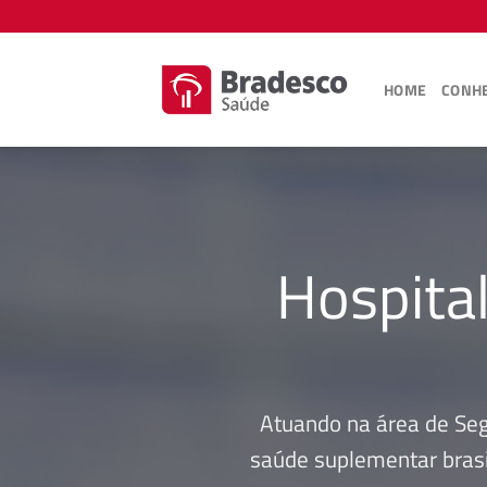
Skip
to
content
HOME
CONHE
Hospita
Atuando na área de Se
saúde suplementar brasi