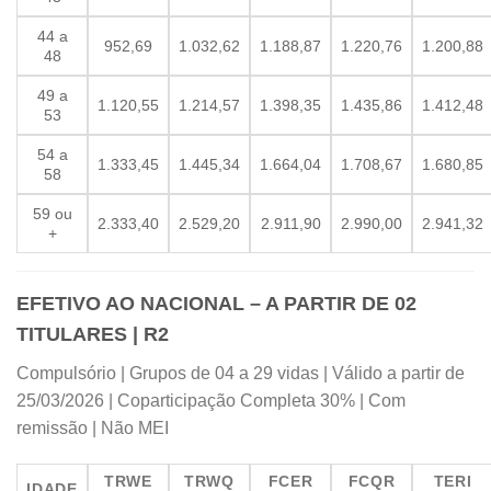
44 a
952,69
1.032,62
1.188,87
1.220,76
1.200,88
48
49 a
1.120,55
1.214,57
1.398,35
1.435,86
1.412,48
53
54 a
1.333,45
1.445,34
1.664,04
1.708,67
1.680,85
58
59 ou
2.333,40
2.529,20
2.911,90
2.990,00
2.941,32
+
EFETIVO AO NACIONAL – A PARTIR DE 02
TITULARES | R2
Compulsório | Grupos de 04 a 29 vidas | Válido a partir de
25/03/2026 | Coparticipação Completa 30% | Com
remissão | Não MEI
TRWE
TRWQ
FCER
FCQR
TERI
IDADE