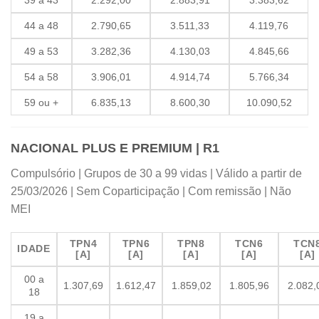
44 a 48
2.790,65
3.511,33
4.119,76
49 a 53
3.282,36
4.130,03
4.845,66
54 a 58
3.906,01
4.914,74
5.766,34
59 ou +
6.835,13
8.600,30
10.090,52
NACIONAL PLUS E PREMIUM | R1
Compulsório | Grupos de 30 a 99 vidas | Válido a partir de
25/03/2026 | Sem Coparticipação | Com remissão | Não
MEI
TPN4
TPN6
TPN8
TCN6
TCN
IDADE
[A]
[A]
[A]
[A]
[A]
00 a
1.307,69
1.612,47
1.859,02
1.805,96
2.082,
18
19 a