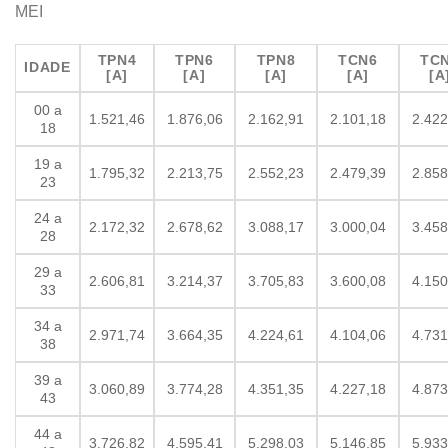
MEI
TPN4
TPN6
TPN8
TCN6
TC
IDADE
[A]
[A]
[A]
[A]
[A
00 a
1.521,46
1.876,06
2.162,91
2.101,18
2.422
18
19 a
1.795,32
2.213,75
2.552,23
2.479,39
2.858
23
24 a
2.172,32
2.678,62
3.088,17
3.000,04
3.458
28
29 a
2.606,81
3.214,37
3.705,83
3.600,08
4.150
33
34 a
2.971,74
3.664,35
4.224,61
4.104,06
4.731
38
39 a
3.060,89
3.774,28
4.351,35
4.227,18
4.873
43
44 a
3.726,82
4.595,41
5.298,03
5.146,85
5.933