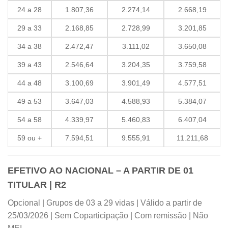
24 a 28
1.807,36
2.274,14
2.668,19
29 a 33
2.168,85
2.728,99
3.201,85
34 a 38
2.472,47
3.111,02
3.650,08
39 a 43
2.546,64
3.204,35
3.759,58
44 a 48
3.100,69
3.901,49
4.577,51
49 a 53
3.647,03
4.588,93
5.384,07
54 a 58
4.339,97
5.460,83
6.407,04
59 ou +
7.594,51
9.555,91
11.211,68
EFETIVO AO NACIONAL – A PARTIR DE 01
TITULAR | R2
Opcional | Grupos de 03 a 29 vidas | Válido a partir de
25/03/2026 | Sem Coparticipação | Com remissão | Não