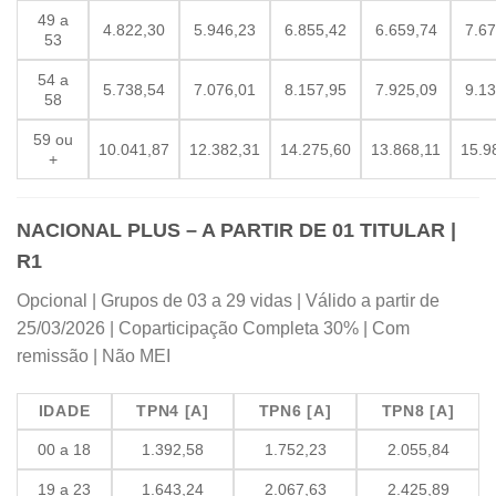
49 a
4.822,30
5.946,23
6.855,42
6.659,74
7.67
53
54 a
5.738,54
7.076,01
8.157,95
7.925,09
9.13
58
59 ou
10.041,87
12.382,31
14.275,60
13.868,11
15.9
+
NACIONAL PLUS – A PARTIR DE 01 TITULAR |
R1
Opcional | Grupos de 03 a 29 vidas | Válido a partir de
25/03/2026 | Coparticipação Completa 30% | Com
remissão | Não MEI
IDADE
TPN4 [A]
TPN6 [A]
TPN8 [A]
00 a 18
1.392,58
1.752,23
2.055,84
19 a 23
1.643,24
2.067,63
2.425,89