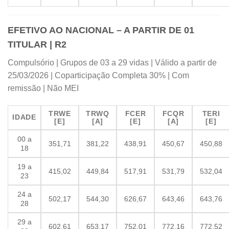
EFETIVO AO NACIONAL – A PARTIR DE 01
TITULAR | R2
Compulsório | Grupos de 03 a 29 vidas | Válido a partir de
25/03/2026 | Coparticipação Completa 30% | Com
remissão | Não MEI
TRWE
TRWQ
FCER
FCQR
TERI
IDADE
[E]
[A]
[E]
[A]
[E]
00 a
351,71
381,22
438,91
450,67
450,88
18
19 a
415,02
449,84
517,91
531,79
532,04
23
24 a
502,17
544,30
626,67
643,46
643,76
28
29 a
602,61
653,17
752,01
772,16
772,52