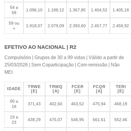
54 a
1.096,10
1.188,12
1.367,85
1.404,52
1.405,18
58
59 ou
1.918,07
2.079,09
2.393,60
2.457,77
2.458,92
+
EFETIVO AO NACIONAL | R2
Compulsório | Grupos de 30 a 99 vidas | Válido a partir de
25/03/2026 | Sem Coparticipação | Com remissão | Não
MEI
TRWE
TRWQ
FCER
FCQR
TERI
IDADE
[E]
[A]
[E]
[A]
[E]
00 a
371,43
402,60
463,52
475,94
468,19
18
19 a
438,29
475,07
546,95
561,61
552,46
23