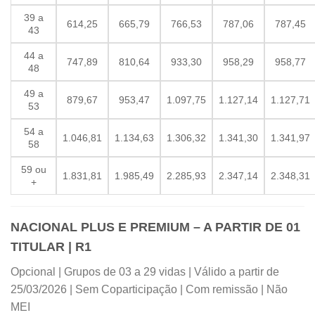
39 a
614,25
665,79
766,53
787,06
787,45
43
44 a
747,89
810,64
933,30
958,29
958,77
48
49 a
879,67
953,47
1.097,75
1.127,14
1.127,71
53
54 a
1.046,81
1.134,63
1.306,32
1.341,30
1.341,97
58
59 ou
1.831,81
1.985,49
2.285,93
2.347,14
2.348,31
+
NACIONAL PLUS E PREMIUM – A PARTIR DE 01
TITULAR | R1
Opcional | Grupos de 03 a 29 vidas | Válido a partir de
25/03/2026 | Sem Coparticipação | Com remissão | Não
MEI