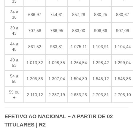
33
34 a
686,97
744,61
857,28
880,25
880,67
38
39 a
707,58
766,95
883,00
906,66
907,09
43
44 a
861,52
933,81
1.075,11
1.103,91
1.104,44
48
49 a
1.013,32
1.098,35
1.264,54
1.298,42
1.299,04
53
54 a
1.205,85
1.307,04
1.504,80
1.545,12
1.545,86
58
59 ou
2.110,12
2.287,19
2.633,25
2.703,81
2.705,10
+
EFETIVO AO NACIONAL – A PARTIR DE 02
TITULARES | R2