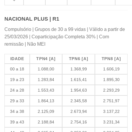
+
NACIONAL PLUS | R1
Compulsório | Grupos de 30 a 99 vidas | Válido a partir de
25/03/2026 | Coparticipação Completa 30% | Com
remissão | Não MEI
IDADE
TPN4 [A]
TPN6 [A]
TPN8 [A]
00 a 18
1.088,00
1.368,99
1.606,19
19 a 23
1.283,84
1.615,41
1.895,30
24 a 28
1.553,43
1.954,63
2.293,29
29 a 33
1.864,13
2.345,58
2.751,97
34 a 38
2.125,09
2.673,94
3.137,22
39 a 43
2.188,84
2.754,16
3.231,34