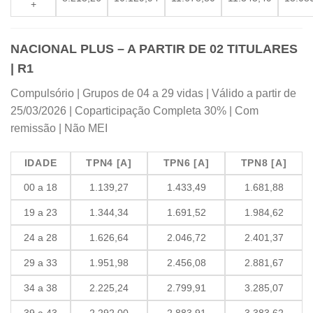
+
NACIONAL PLUS – A PARTIR DE 02 TITULARES
| R1
Compulsório | Grupos de 04 a 29 vidas | Válido a partir de
25/03/2026 | Coparticipação Completa 30% | Com
remissão | Não MEI
IDADE
TPN4 [A]
TPN6 [A]
TPN8 [A]
00 a 18
1.139,27
1.433,49
1.681,88
19 a 23
1.344,34
1.691,52
1.984,62
24 a 28
1.626,64
2.046,72
2.401,37
29 a 33
1.951,98
2.456,08
2.881,67
34 a 38
2.225,24
2.799,91
3.285,07
39 a 43
2.292,00
2.883,91
3.383,62