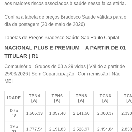
aos maiores riscos associados à saúde nessa faixa etária.
Confira a tabela de preços Bradesco Saúde válidas para o
dia da postagem (20 de maio de 2026)
Tabelas de Preços Bradesco Saúde São Paulo Capital
NACIONAL PLUS E PREMIUM – A PARTIR DE 01
TITULAR | R1
Compulsório | Grupos de 03 a 29 vidas | Válido a partir de
25/03/2026 | Sem Coparticipação | Com remissão | Não
MEI
TPN4
TPN6
TPN8
TCN6
TC
IDADE
[A]
[A]
[A]
[A]
[A
00 a
1.506,39
1.857,48
2.141,50
2.080,37
2.398
18
19 a
1.777,54
2.191,83
2.526,97
2.454,84
2.830
23