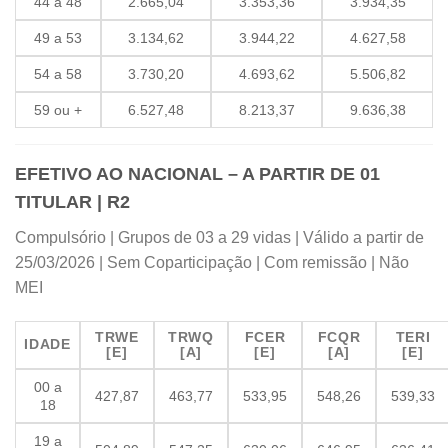
44 a 48
2.665,04
3.353,36
3.934,35
49 a 53
3.134,62
3.944,22
4.627,58
54 a 58
3.730,20
4.693,62
5.506,82
59 ou +
6.527,48
8.213,37
9.636,38
EFETIVO AO NACIONAL – A PARTIR DE 01
TITULAR | R2
Compulsório | Grupos de 03 a 29 vidas | Válido a partir de
25/03/2026 | Sem Coparticipação | Com remissão | Não
MEI
TRWE
TRWQ
FCER
FCQR
TERI
IDADE
[E]
[A]
[E]
[A]
[E]
00 a
427,87
463,77
533,95
548,26
539,33
18
19 a