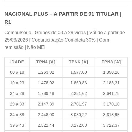
NACIONAL PLUS – A PARTIR DE 01 TITULAR |
R1
Compulsório | Grupos de 03 a 29 vidas | Válido a partir de
25/03/2026 | Coparticipação Completa 30% | Com
remissão | Não MEI
IDADE
TPN4 [A]
TPN6 [A]
TPN8 [A]
00 a 18
1.253,32
1.577,00
1.850,26
19 a 23
1.478,92
1.860,86
2.183,31
24 a 28
1.789,48
2.251,62
2.641,78
29 a 33
2.147,39
2.701,97
3.170,16
34 a 38
2.448,00
3.080,22
3.613,95
39 a 43
2.521,44
3.172,63
3.722,37