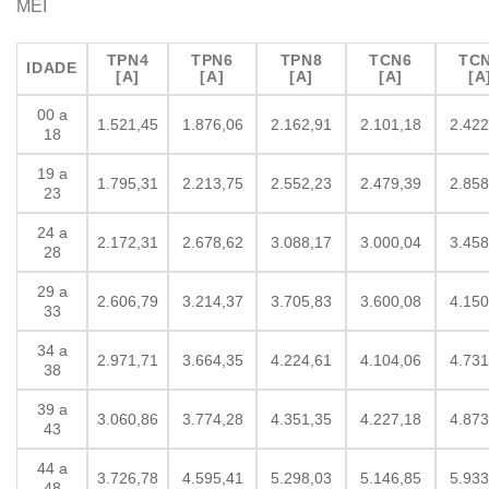
MEI
TPN4
TPN6
TPN8
TCN6
TC
IDADE
[A]
[A]
[A]
[A]
[A
00 a
1.521,45
1.876,06
2.162,91
2.101,18
2.422
18
19 a
1.795,31
2.213,75
2.552,23
2.479,39
2.858
23
24 a
2.172,31
2.678,62
3.088,17
3.000,04
3.458
28
29 a
2.606,79
3.214,37
3.705,83
3.600,08
4.150
33
34 a
2.971,71
3.664,35
4.224,61
4.104,06
4.731
38
39 a
3.060,86
3.774,28
4.351,35
4.227,18
4.873
43
44 a
3.726,78
4.595,41
5.298,03
5.146,85
5.933
48