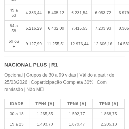
49 a
4.383,44
5.405,12
6.231,54
6.053,72
6.979
53
54 a
5.216,29
6.432,09
7.415,53
7.203,93
8.305
58
59 ou
9.127,99
11.255,51
12.976,44
12.606,16
14.53
+
NACIONAL PLUS | R1
Opcional | Grupos de 30 a 99 vidas | Válido a partir de
25/03/2026 | Coparticipação Completa 30% | Com
remissão | Não MEI
IDADE
TPN4 [A]
TPN6 [A]
TPN8 [A]
00 a 18
1.265,85
1.592,77
1.868,75
19 a 23
1.493,70
1.879,47
2.205,13