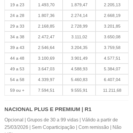
19 a 23
1.493,70
1.879,47
2.205,13
24 a 28
1.807,36
2.274,14
2.668,19
29 a 33
2.168,85
2.728,99
3.201,85
34 a 38
2.472,47
3.111,02
3.650,08
39 a 43
2.546,64
3.204,35
3.759,58
44 a 48
3.100,69
3.901,49
4.577,51
49 a 53
3.647,03
4.588,93
5.384,07
54 a 58
4.339,97
5.460,83
6.407,04
59 ou +
7.594,51
9.555,91
11.211,68
NACIONAL PLUS E PREMIUM | R1
Opcional | Grupos de 30 a 99 vidas | Válido a partir de
25/03/2026 | Sem Coparticipação | Com remissão | Não