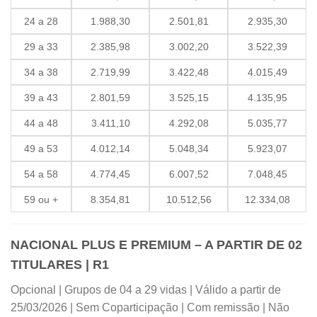
24 a 28
1.988,30
2.501,81
2.935,30
29 a 33
2.385,98
3.002,20
3.522,39
34 a 38
2.719,99
3.422,48
4.015,49
39 a 43
2.801,59
3.525,15
4.135,95
44 a 48
3.411,10
4.292,08
5.035,77
49 a 53
4.012,14
5.048,34
5.923,07
54 a 58
4.774,45
6.007,52
7.048,45
59 ou +
8.354,81
10.512,56
12.334,08
NACIONAL PLUS E PREMIUM – A PARTIR DE 02
TITULARES | R1
Opcional | Grupos de 04 a 29 vidas | Válido a partir de
25/03/2026 | Sem Coparticipação | Com remissão | Não