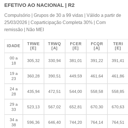
EFETIVO AO NACIONAL | R2
Compulsório | Grupos de 30 a 99 vidas | Válido a partir de
25/03/2026 | Coparticipação Completa 30% | Com
remissão | Não MEI
TRWE
TRWQ
FCER
FCQR
TERI
IDADE
[E]
[A]
[E]
[A]
[E]
00 a
305,32
330,94
381,01
391,22
391,41
18
19 a
360,28
390,51
449,59
461,64
461,86
23
24 a
435,94
472,51
544,00
558,58
558,85
28
29 a
523,13
567,02
652,81
670,30
670,63
33
34 a
596,36
646,40
744,20
764,14
764,51
38