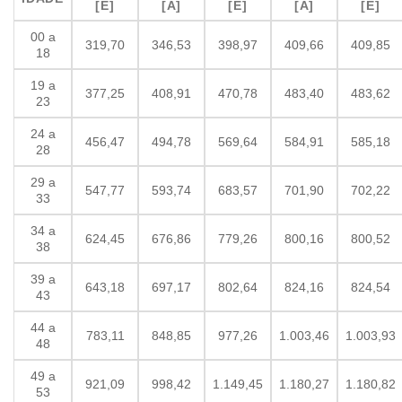
[E]
[A]
[E]
[A]
[E]
00 a
319,70
346,53
398,97
409,66
409,85
18
19 a
377,25
408,91
470,78
483,40
483,62
23
24 a
456,47
494,78
569,64
584,91
585,18
28
29 a
547,77
593,74
683,57
701,90
702,22
33
34 a
624,45
676,86
779,26
800,16
800,52
38
39 a
643,18
697,17
802,64
824,16
824,54
43
44 a
783,11
848,85
977,26
1.003,46
1.003,93
48
49 a
921,09
998,42
1.149,45
1.180,27
1.180,82
53