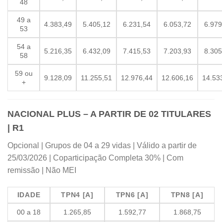
48
49 a
4.383,49
5.405,12
6.231,54
6.053,72
6.979
53
54 a
5.216,35
6.432,09
7.415,53
7.203,93
8.305
58
59 ou
9.128,09
11.255,51
12.976,44
12.606,16
14.53
+
NACIONAL PLUS – A PARTIR DE 02 TITULARES
| R1
Opcional | Grupos de 04 a 29 vidas | Válido a partir de
25/03/2026 | Coparticipação Completa 30% | Com
remissão | Não MEI
IDADE
TPN4 [A]
TPN6 [A]
TPN8 [A]
00 a 18
1.265,85
1.592,77
1.868,75