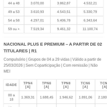
44 a 48
3.070,00
3.862,87
4.532,21
49 a 53
3.610,93
4.543,51
5.330,79
54 a 58
4.297,01
5.406,78
6.343,64
59 ou +
7.519,34
9.461,32
11.100,74
NACIONAL PLUS E PREMIUM – A PARTIR DE 02
TITULARES | R1
Compulsório | Grupos de 04 a 29 vidas | Válido a partir de
25/03/2026 | Sem Coparticipação | Com remissão | Não
MEI
TPN4
TPN6
TPN8
TCN6
TC
IDADE
[A]
[A]
[A]
[A]
[A
00 a
1.369,31
1.688,45
1.946,62
1.891,06
2.180
18