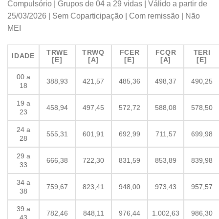
Compulsório | Grupos de 04 a 29 vidas | Válido a partir de
25/03/2026 | Sem Coparticipação | Com remissão | Não
MEI
TRWE
TRWQ
FCER
FCQR
TERI
IDADE
[E]
[A]
[E]
[A]
[E]
00 a
388,93
421,57
485,36
498,37
490,25
18
19 a
458,94
497,45
572,72
588,08
578,50
23
24 a
555,31
601,91
692,99
711,57
699,98
28
29 a
666,38
722,30
831,59
853,89
839,98
33
34 a
759,67
823,41
948,00
973,43
957,57
38
39 a
782,46
848,11
976,44
1.002,63
986,30
43