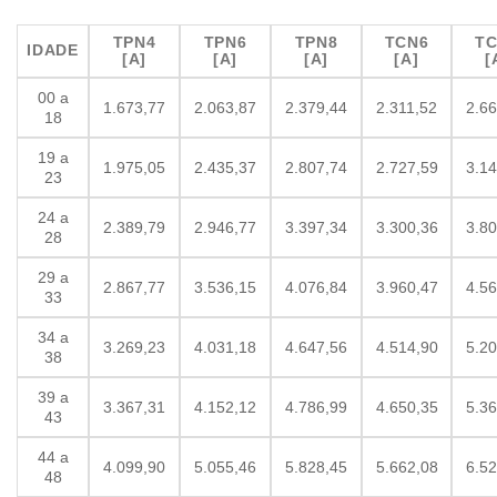
TPN4
TPN6
TPN8
TCN6
TC
IDADE
[A]
[A]
[A]
[A]
[
00 a
1.673,77
2.063,87
2.379,44
2.311,52
2.66
18
19 a
1.975,05
2.435,37
2.807,74
2.727,59
3.14
23
24 a
2.389,79
2.946,77
3.397,34
3.300,36
3.80
28
29 a
2.867,77
3.536,15
4.076,84
3.960,47
4.56
33
34 a
3.269,23
4.031,18
4.647,56
4.514,90
5.20
38
39 a
3.367,31
4.152,12
4.786,99
4.650,35
5.36
43
44 a
4.099,90
5.055,46
5.828,45
5.662,08
6.52
48