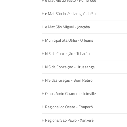
H e Mat Rio do Testo - Pomerode
H e Mat São José - Jaraguá do Sul
H e Mat São Miguel - Joaçaba
H Municipal Sta Otilia - Orleans
H N S da Conceição - Tubarão
H N S da Conceiçao - Urussanga
H N S das Graças - Bom Retiro
H Olhos Amin Ghanem - Joinville
H Regional do Oeste - Chapecó
H Regional São Paulo - Xanxerê