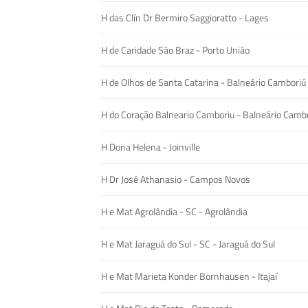
H das Clín Dr Bermiro Saggioratto - Lages
H de Caridade São Braz - Porto União
H de Olhos de Santa Catarina - Balneário Camboriú
H do Coração Balneario Camboriu - Balneário Camb
H Dona Helena - Joinville
H Dr José Athanasio - Campos Novos
H e Mat Agrolândia - SC - Agrolândia
H e Mat Jaraguá do Sul - SC - Jaraguá do Sul
H e Mat Marieta Konder Bornhausen - Itajaí