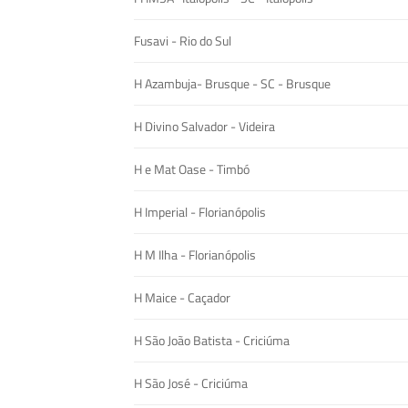
Fusavi - Rio do Sul
H Azambuja- Brusque - SC - Brusque
H Divino Salvador - Videira
H e Mat Oase - Timbó
H Imperial - Florianópolis
H M Ilha - Florianópolis
H Maice - Caçador
H São João Batista - Criciúma
H São José - Criciúma