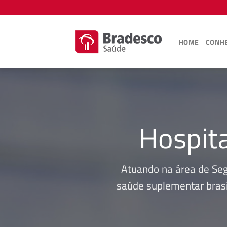
Skip
to
content
HOME
CONHE
Hospit
Atuando na área de Se
saúde suplementar brasi