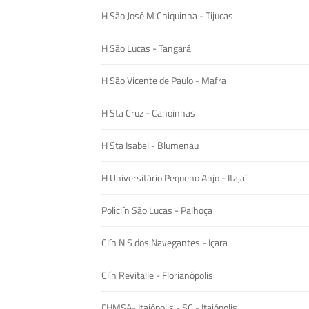
H São José M Chiquinha - Tijucas
H São Lucas - Tangará
H São Vicente de Paulo - Mafra
H Sta Cruz - Canoinhas
H Sta Isabel - Blumenau
H Universitário Pequeno Anjo - Itajaí
Policlín São Lucas - Palhoça
Clín N S dos Navegantes - Içara
Clín Revitalle - Florianópolis
FHMSA- Itaiópolis - SC - Itaiópolis