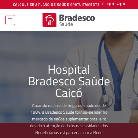
Skip
CLIQUE AQUI
CALCULE SEU PLANO DE SAÚDE GRATUITAMENTE
to
content
Hospital
Bradesco Saúde
Caicó
Atuando na área de Seguros saúde desde
1984, a Bradesco Saúde tornou-se líder no
mercado de saúde suplementar brasileiro
devido à atenção dada às necessidades dos
Beneficiários e à parceria com a Rede