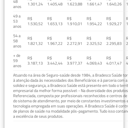
48
1.301,24
1.405,48
1.623,88
1.661,47
1.640,26
1
anos
49 a
R$
R$
R$
R$
R$
53
1.530,52
1.653,13
1.910,01
1.954,22
1.929,27
1
anos
54 a
R$
R$
R$
R$
R$
58
1.821,32
1.967,22
2.272,91
2.325,52
2.295,83
2
anos
+ de
R$
R$
R$
R$
R$
59
3.187,13
3.442,44
3.977,37
4.069,43
4.017,47
4
anos
Atuando na área de Seguro-saúde desde 1984, a Bradesco Saúde torn
à atenção dada às necessidades dos Beneficiários e à parceria com a 
solidez e segurança, a Bradesco Saúde está presente em todo o terri
empresarial da melhor forma possível: - Na diversidade dos produto
Referenciada, composta por profissionais reconhecidos e centros de
do sistema de atendimento, por meio de constantes investimentos e
tecnologia empregada em suas operações. A Bradesco Saúde é contro
de planos de saúde na modalidade pós-pagamento. Tudo isso contand
a excelência de seus produtos.