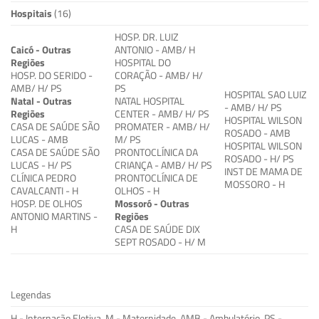
Hospitais
(16)
HOSP. DR. LUIZ
Caicó - Outras
ANTONIO - AMB/ H
Regiões
HOSPITAL DO
HOSP. DO SERIDO -
CORAÇÃO - AMB/ H/
AMB/ H/ PS
PS
HOSPITAL SAO LUIZ
Natal - Outras
NATAL HOSPITAL
- AMB/ H/ PS
Regiões
CENTER - AMB/ H/ PS
HOSPITAL WILSON
CASA DE SAÚDE SÃO
PROMATER - AMB/ H/
ROSADO - AMB
LUCAS - AMB
M/ PS
HOSPITAL WILSON
CASA DE SAÚDE SÃO
PRONTOCLÍNICA DA
ROSADO - H/ PS
LUCAS - H/ PS
CRIANÇA - AMB/ H/ PS
INST DE MAMA DE
CLÍNICA PEDRO
PRONTOCLÍNICA DE
MOSSORO - H
CAVALCANTI - H
OLHOS - H
HOSP. DE OLHOS
Mossoró - Outras
ANTONIO MARTINS -
Regiões
H
CASA DE SAÚDE DIX
SEPT ROSADO - H/ M
Legendas
H - Internação Eletiva, M - Maternidade, AMB - Ambulatório, PS -