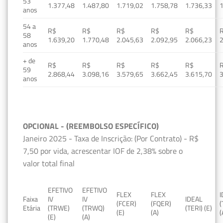
53
1.377,48
1.487,80
1.719,02
1.758,78
1.736,33
1
anos
54 a
R$
R$
R$
R$
R$
58
1.639,20
1.770,48
2.045,63
2.092,95
2.066,23
2
anos
+ de
R$
R$
R$
R$
R$
59
2.868,44
3.098,16
3.579,65
3.662,45
3.615,70
3
anos
OPCIONAL - (REEMBOLSO ESPECÍFICO)
Janeiro 2025 - Taxa de Inscrição: (Por Contrato) - R$
7,50 por vida, acrescentar IOF de 2,38% sobre o
valor total final
EFETIVO
EFETIVO
FLEX
FLEX
Faixa
IV
IV
IDEAL
(FCER)
(FQER)
(
Etária
(TRWE)
(TRWQ)
(TERI) (E)
(E)
(A)
(
(E)
(A)