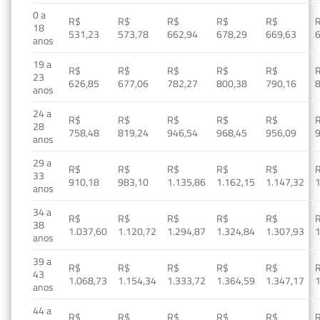
0 a
R$
R$
R$
R$
R$
18
531,23
573,78
662,94
678,29
669,63
anos
19 a
R$
R$
R$
R$
R$
23
626,85
677,06
782,27
800,38
790,16
anos
24 a
R$
R$
R$
R$
R$
28
758,48
819,24
946,54
968,45
956,09
anos
29 a
R$
R$
R$
R$
R$
33
910,18
983,10
1.135,86
1.162,15
1.147,32
1
anos
34 a
R$
R$
R$
R$
R$
38
1.037,60
1.120,72
1.294,87
1.324,84
1.307,93
1
anos
39 a
R$
R$
R$
R$
R$
43
1.068,73
1.154,34
1.333,72
1.364,59
1.347,17
1
anos
44 a
R$
R$
R$
R$
R$