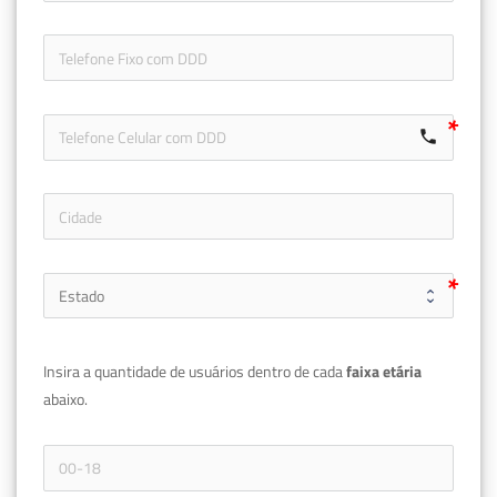
icon-ph
call
Insira a quantidade de usuários dentro de cada 
faixa etária 
abaixo.