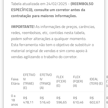
Tabela atualizada em 24/02/2025 -
(REEMBOLSO
ESPECÍFICO), consulte um corretor antes da
contratação para maiores informações.
IMPORTANTE!
As informações de preços, carências,
redes, reembolsos, etc, contidas nesta tabela,
podem sofrer alterações a qualquer momento.
Esta ferramenta não tem o objetivo de substituir o
material original de vendas e sim como apoio à
vendas agilizando o trabalho do corretor.
EFETIVO
EFETIVO
FLEX
FLEX
Faixa
IV
IV
IDEAL
(FCER)
(FQER)
(
Etária
(TRWE)
(TRWQ)
(TERI) (E)
(E)
(A)
(
(E)
(A)
0 a
R$
R$
R$
R$
R$
18
478,11
516,40
596,65
610,46
602,67
anos