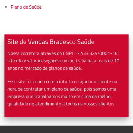
Plano de Saúde
Site de Vendas Bradesco Saúde
Nossa corretora através do CNPJ 17.433.324/0001-16,
site nfcorretoradeseguros.com.br, trabalha a mais de 10
anos no mercado de planos de saúde.
Esse site foi criado com o intuito de ajudar o cliente na
hora de contratar um plano de saúde, pois somos uma
empresa que trabalhamos muito em cima da melhor
quialidade no atendimento a todos os nossos clientes.