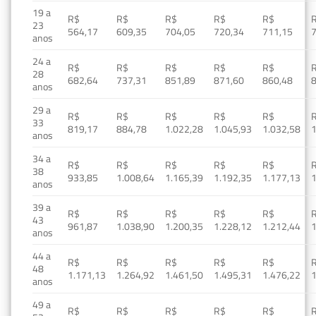
19 a
R$
R$
R$
R$
R$
23
564,17
609,35
704,05
720,34
711,15
anos
24 a
R$
R$
R$
R$
R$
28
682,64
737,31
851,89
871,60
860,48
anos
29 a
R$
R$
R$
R$
R$
33
819,17
884,78
1.022,28
1.045,93
1.032,58
1
anos
34 a
R$
R$
R$
R$
R$
38
933,85
1.008,64
1.165,39
1.192,35
1.177,13
1
anos
39 a
R$
R$
R$
R$
R$
43
961,87
1.038,90
1.200,35
1.228,12
1.212,44
1
anos
44 a
R$
R$
R$
R$
R$
48
1.171,13
1.264,92
1.461,50
1.495,31
1.476,22
1
anos
49 a
R$
R$
R$
R$
R$