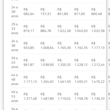
24 a
R$
R$
R$
R$
R$
28
682,64
737,31
851,89
871,60
860,48
anos
29 a
R$
R$
R$
R$
R$
33
819,17
884,78
1.022,28
1.045,93
1.032,58
1
anos
34 a
R$
R$
R$
R$
R$
38
933,85
1.008,64
1.165,39
1.192,35
1.177,13
1
anos
39 a
R$
R$
R$
R$
R$
43
961,87
1.038,90
1.200,35
1.228,12
1.212,44
1
anos
44 a
R$
R$
R$
R$
R$
48
1.171,13
1.264,92
1.461,50
1.495,31
1.476,22
1
anos
49 a
R$
R$
R$
R$
R$
53
1.377,48
1.487,80
1.719,02
1.758,78
1.736,33
1
anos
54 a