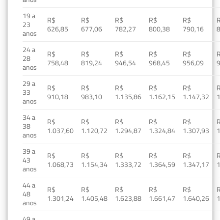
19 a
R$
R$
R$
R$
R$
23
626,85
677,06
782,27
800,38
790,16
anos
24 a
R$
R$
R$
R$
R$
28
758,48
819,24
946,54
968,45
956,09
anos
29 a
R$
R$
R$
R$
R$
33
910,18
983,10
1.135,86
1.162,15
1.147,32
1
anos
34 a
R$
R$
R$
R$
R$
38
1.037,60
1.120,72
1.294,87
1.324,84
1.307,93
1
anos
39 a
R$
R$
R$
R$
R$
43
1.068,73
1.154,34
1.333,72
1.364,59
1.347,17
1
anos
44 a
R$
R$
R$
R$
R$
48
1.301,24
1.405,48
1.623,88
1.661,47
1.640,26
1
anos
49 a