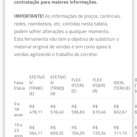
contratação para maiores informações.
IMPORTANTE!
As informações de preços, carências,
redes, reembolsos, etc, contidas nesta tabela,
podem sofrer alterações a qualquer momento.
Esta ferramenta não tem o objetivo de substituir o
material original de vendas e sim como apoio à
vendas agilizando o trabalho do corretor.
EFETIVO
EFETIVO
FLEX
FLEX
Faixa
IV
IV
IDEAL
(FCER)
(FQER)
(
Etária
(TRWE)
(TRWQ)
(TERI) (E)
(E)
(A)
(
(E)
(A)
0 a
R$
R$
R$
R$
R$
18
478,11
516,40
596,65
610,46
602,67
anos
19 a
R$
R$
R$
R$
R$
23
564,17
609,35
704,05
720,34
711,15
anos