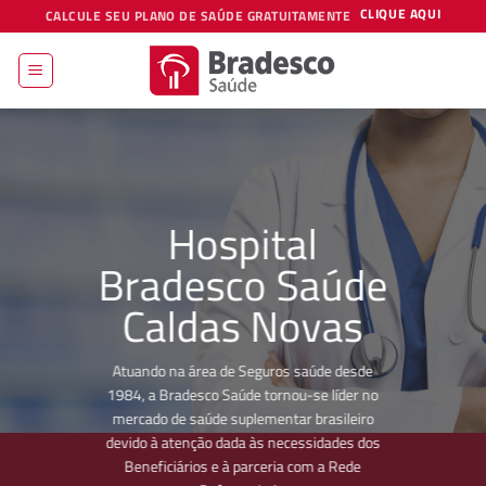
Skip
CLIQUE AQUI
CALCULE SEU PLANO DE SAÚDE GRATUITAMENTE
to
content
Hospital
Bradesco Saúde
Caldas Novas
Atuando na área de Seguros saúde desde
1984, a Bradesco Saúde tornou-se líder no
mercado de saúde suplementar brasileiro
devido à atenção dada às necessidades dos
Beneficiários e à parceria com a Rede