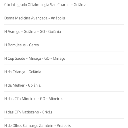
Cto Integrado Oftalmologia San Charbel - Goiânia
Doma Medicina Avançada - Anápolis
H Asmigo - Goiânia - GO - Goiânia
H Bom Jesus - Ceres
H Cop Saúde - Minaçu - GO - Minaçu
H da Criança - Goiânia
H da Mulher - Goiânia
H das Clín Mineiros - GO - Mineiros
H das Clín Naziozeno - Crixás
H de Olhos Camargo Zambrin - Anápolis