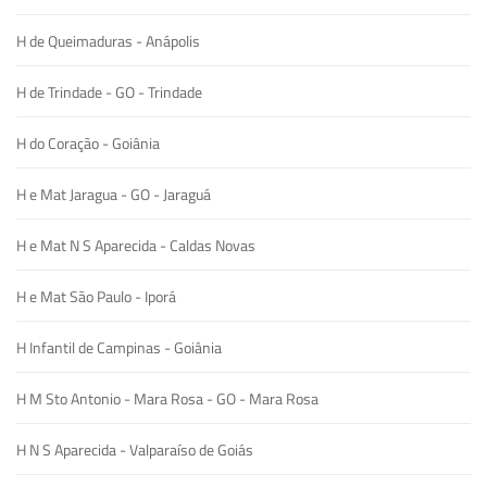
H de Queimaduras - Anápolis
H de Trindade - GO - Trindade
H do Coração - Goiânia
H e Mat Jaragua - GO - Jaraguá
H e Mat N S Aparecida - Caldas Novas
H e Mat São Paulo - Iporá
H Infantil de Campinas - Goiânia
H M Sto Antonio - Mara Rosa - GO - Mara Rosa
H N S Aparecida - Valparaíso de Goiás