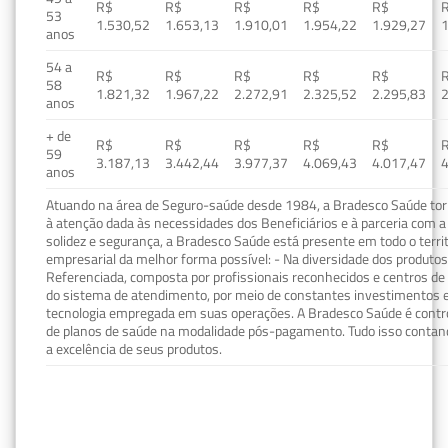
R$
R$
R$
R$
R$
53
1.530,52
1.653,13
1.910,01
1.954,22
1.929,27
1
anos
54 a
R$
R$
R$
R$
R$
58
1.821,32
1.967,22
2.272,91
2.325,52
2.295,83
2
anos
+ de
R$
R$
R$
R$
R$
59
3.187,13
3.442,44
3.977,37
4.069,43
4.017,47
4
anos
Atuando na área de Seguro-saúde desde 1984, a Bradesco Saúde torn
à atenção dada às necessidades dos Beneficiários e à parceria com a 
solidez e segurança, a Bradesco Saúde está presente em todo o terri
empresarial da melhor forma possível: - Na diversidade dos produto
Referenciada, composta por profissionais reconhecidos e centros de
do sistema de atendimento, por meio de constantes investimentos e
tecnologia empregada em suas operações. A Bradesco Saúde é contro
de planos de saúde na modalidade pós-pagamento. Tudo isso contand
a excelência de seus produtos.