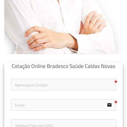
Cotação Online Bradesco Saúde Caldas Novas
email
icon-ph