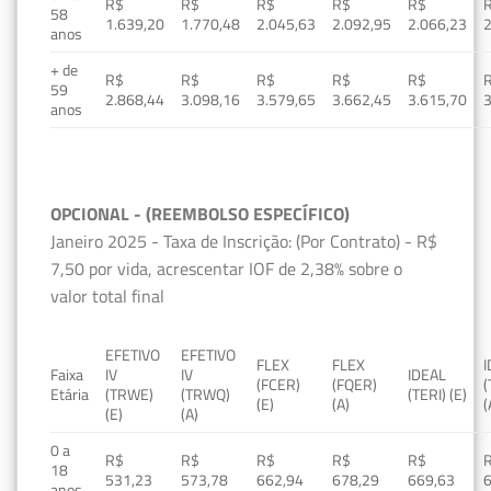
R$
R$
R$
R$
R$
58
1.639,20
1.770,48
2.045,63
2.092,95
2.066,23
2
anos
+ de
R$
R$
R$
R$
R$
59
2.868,44
3.098,16
3.579,65
3.662,45
3.615,70
3
anos
OPCIONAL - (REEMBOLSO ESPECÍFICO)
Janeiro 2025 - Taxa de Inscrição: (Por Contrato) - R$
7,50 por vida, acrescentar IOF de 2,38% sobre o
valor total final
EFETIVO
EFETIVO
FLEX
FLEX
Faixa
IV
IV
IDEAL
(FCER)
(FQER)
(
Etária
(TRWE)
(TRWQ)
(TERI) (E)
(E)
(A)
(
(E)
(A)
0 a
R$
R$
R$
R$
R$
18
531,23
573,78
662,94
678,29
669,63
anos