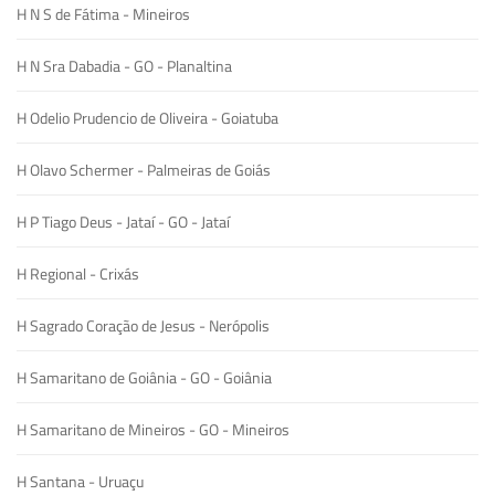
H N S de Fátima - Mineiros
H N Sra Dabadia - GO - Planaltina
H Odelio Prudencio de Oliveira - Goiatuba
H Olavo Schermer - Palmeiras de Goiás
H P Tiago Deus - Jataí - GO - Jataí
H Regional - Crixás
H Sagrado Coração de Jesus - Nerópolis
H Samaritano de Goiânia - GO - Goiânia
H Samaritano de Mineiros - GO - Mineiros
H Santana - Uruaçu