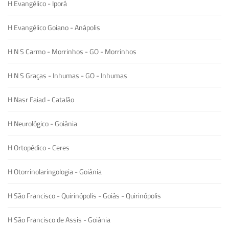
H Evangélico - Iporá
H Evangélico Goiano - Anápolis
H N S Carmo - Morrinhos - GO - Morrinhos
H N S Graças - Inhumas - GO - Inhumas
H Nasr Faiad - Catalão
H Neurológico - Goiânia
H Ortopédico - Ceres
H Otorrinolaringologia - Goiânia
H São Francisco - Quirinópolis - Goiás - Quirinópolis
H São Francisco de Assis - Goiânia