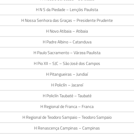
H N S da Piedade – Lençóis Paulista
H Nossa Senhora das Graças – Presidente Prudente
H Novo Atibaia – Atibaia
H Padre Albino – Catanduva
H Paulo Sacramento – Várzea Paulista
H Pio XII – SJC – São José dos Campos
H Pitangueiras – Jundiaí
H Policlín – Jacareí
H Policlín Taubaté – Taubaté
H Regional de Franca – Franca
H Regional de Teodoro Sampaio – Teodoro Sampaio
H Renascença Campinas – Campinas