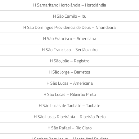
H Samaritano Hortolândia – Hortolândia
H São Camilo – Itu
H São Domingos Providência de Deus – Nhandeara
H São Francisco – Americana
H São Francisco – Sertãozinho
H São João – Registro
H São Jorge – Barretos
H São Lucas – Americana
H São Lucas – Ribeirão Preto
H São Lucas de Taubaté – Taubaté
H São Lucas Ribeirânia – Ribeirão Preto
H São Rafael – Rio Claro
H Senhor Bom Jesus – Monte Azul Paulista