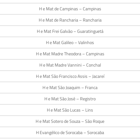
H e Mat de Campinas – Campinas
H e Mat de Rancharia – Rancharia
H e Mat Frei Galvão – Guaratinguetá
H e Mat Galileo – Valinhos
H e Mat Madre Theodora – Campinas
H e Mat Madre Vannini – Conchal
H e Mat São Francisco Assis – Jacareí
H e Mat São Joaquim – Franca
H e Mat São José – Registro
H e Mat São Lucas – Lins
H e Mat Sotero de Souza – São Roque
H Evangélico de Sorocaba – Sorocaba