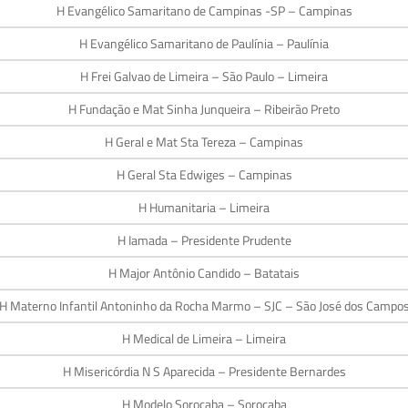
H Evangélico Samaritano de Campinas -SP – Campinas
H Evangélico Samaritano de Paulínia – Paulínia
H Frei Galvao de Limeira – São Paulo – Limeira
H Fundação e Mat Sinha Junqueira – Ribeirão Preto
H Geral e Mat Sta Tereza – Campinas
H Geral Sta Edwiges – Campinas
H Humanitaria – Limeira
H Iamada – Presidente Prudente
H Major Antônio Candido – Batatais
H Materno Infantil Antoninho da Rocha Marmo – SJC – São José dos Campo
H Medical de Limeira – Limeira
H Misericórdia N S Aparecida – Presidente Bernardes
H Modelo Sorocaba – Sorocaba