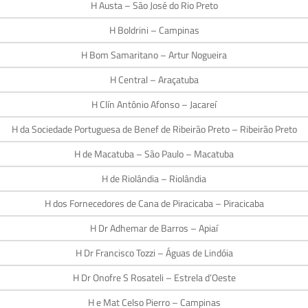
H Austa – São José do Rio Preto
H Boldrini – Campinas
H Bom Samaritano – Artur Nogueira
H Central – Araçatuba
H Clín Antônio Afonso – Jacareí
H da Sociedade Portuguesa de Benef de Ribeirão Preto – Ribeirão Preto
H de Macatuba – São Paulo – Macatuba
H de Riolândia – Riolândia
H dos Fornecedores de Cana de Piracicaba – Piracicaba
H Dr Adhemar de Barros – Apiaí
H Dr Francisco Tozzi – Águas de Lindóia
H Dr Onofre S Rosateli – Estrela d’Oeste
H e Mat Celso Pierro – Campinas