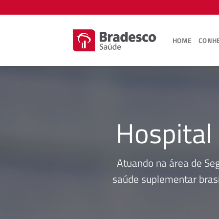
Skip
to
content
HOME
CONHE
Hospital
Atuando na área de Se
saúde suplementar brasi