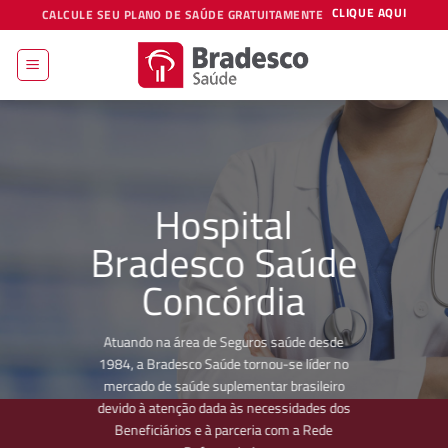
Skip
CLIQUE AQUI
CALCULE SEU PLANO DE SAÚDE GRATUITAMENTE
to
content
Hospital
Bradesco Saúde
Concórdia
Atuando na área de Seguros saúde desde
1984, a Bradesco Saúde tornou-se líder no
mercado de saúde suplementar brasileiro
devido à atenção dada às necessidades dos
Beneficiários e à parceria com a Rede