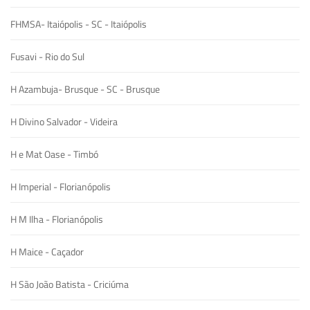
FHMSA- Itaiópolis - SC - Itaiópolis
Fusavi - Rio do Sul
H Azambuja- Brusque - SC - Brusque
H Divino Salvador - Videira
H e Mat Oase - Timbó
H Imperial - Florianópolis
H M Ilha - Florianópolis
H Maice - Caçador
H São João Batista - Criciúma