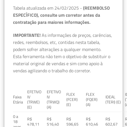
Tabela atualizada em 24/02/2025 -
(REEMBOLSO
ESPECÍFICO), consulte um corretor antes da
contratação para maiores informações.
IMPORTANTE!
As informações de preços, carências,
redes, reembolsos, etc, contidas nesta tabela,
podem sofrer alterações a qualquer momento.
Esta ferramenta não tem o objetivo de substituir o
material original de vendas e sim como apoio à
vendas agilizando o trabalho do corretor.
EFETIVO
EFETIVO
FLEX
FLEX
Faixa
IV
IV
IDEAL
(FCER)
(FQER)
(
Etária
(TRWE)
(TRWQ)
(TERI) (E)
(E)
(A)
(
(E)
(A)
0 a
R$
R$
R$
R$
R$
18
478,11
516,40
596,65
610,46
602,67
anos