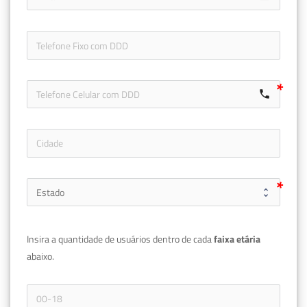
icon-ph
call
Insira a quantidade de usuários dentro de cada 
faixa etária 
abaixo.