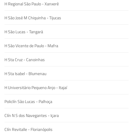
H Regional São Paulo - Xanxerê
H São José M Chiquinha - Tijucas
H São Lucas - Tangará
H São Vicente de Paulo - Mafra
H Sta Cruz - Canoinhas
H Sta Isabel - Blumenau
H Universitário Pequeno Anjo - Itajaí
Policlín São Lucas - Palhoça
Clín N S dos Navegantes - Içara
Clín Revitalle - Florianópolis