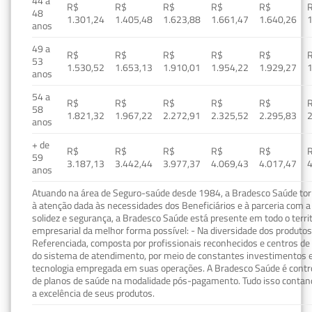
44 a
R$
R$
R$
R$
R$
48
1.301,24
1.405,48
1.623,88
1.661,47
1.640,26
1
anos
49 a
R$
R$
R$
R$
R$
53
1.530,52
1.653,13
1.910,01
1.954,22
1.929,27
1
anos
54 a
R$
R$
R$
R$
R$
58
1.821,32
1.967,22
2.272,91
2.325,52
2.295,83
2
anos
+ de
R$
R$
R$
R$
R$
59
3.187,13
3.442,44
3.977,37
4.069,43
4.017,47
4
anos
Atuando na área de Seguro-saúde desde 1984, a Bradesco Saúde torn
à atenção dada às necessidades dos Beneficiários e à parceria com a 
solidez e segurança, a Bradesco Saúde está presente em todo o terri
empresarial da melhor forma possível: - Na diversidade dos produto
Referenciada, composta por profissionais reconhecidos e centros de
do sistema de atendimento, por meio de constantes investimentos e
tecnologia empregada em suas operações. A Bradesco Saúde é contro
de planos de saúde na modalidade pós-pagamento. Tudo isso contand
a excelência de seus produtos.