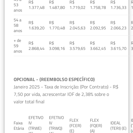
R$
R$
R$
R$
R$
53
1.377,48
1.487,80
1.719,02
1.758,78
1.736,33
1
anos
54 a
R$
R$
R$
R$
R$
58
1.639,20
1.770,48
2.045,63
2.092,95
2.066,23
2
anos
+ de
R$
R$
R$
R$
R$
59
2.868,44
3.098,16
3.579,65
3.662,45
3.615,70
3
anos
OPCIONAL - (REEMBOLSO ESPECÍFICO)
Janeiro 2025 - Taxa de Inscrição: (Por Contrato) - R$
7,50 por vida, acrescentar IOF de 2,38% sobre o
valor total final
EFETIVO
EFETIVO
FLEX
FLEX
Faixa
IV
IV
IDEAL
(FCER)
(FQER)
(
Etária
(TRWE)
(TRWQ)
(TERI) (E)
(E)
(A)
(