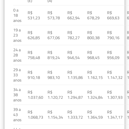
(E)
(A)
0 a
R$
R$
R$
R$
R$
18
531,23
573,78
662,94
678,29
669,63
anos
19 a
R$
R$
R$
R$
R$
23
626,85
677,06
782,27
800,38
790,16
anos
24 a
R$
R$
R$
R$
R$
28
758,48
819,24
946,54
968,45
956,09
anos
29 a
R$
R$
R$
R$
R$
33
910,18
983,10
1.135,86
1.162,15
1.147,32
1
anos
34 a
R$
R$
R$
R$
R$
38
1.037,60
1.120,72
1.294,87
1.324,84
1.307,93
1
anos
39 a
R$
R$
R$
R$
R$
43
1.068,73
1.154,34
1.333,72
1.364,59
1.347,17
1
anos