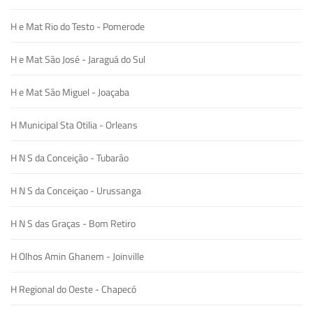
H e Mat Rio do Testo - Pomerode
H e Mat São José - Jaraguá do Sul
H e Mat São Miguel - Joaçaba
H Municipal Sta Otilia - Orleans
H N S da Conceição - Tubarão
H N S da Conceiçao - Urussanga
H N S das Graças - Bom Retiro
H Olhos Amin Ghanem - Joinville
H Regional do Oeste - Chapecó