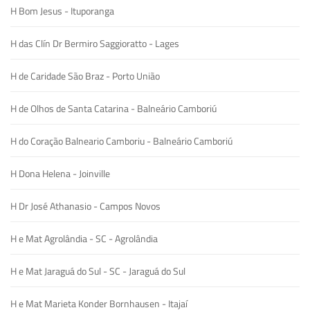
H Bom Jesus - Ituporanga
H das Clín Dr Bermiro Saggioratto - Lages
H de Caridade São Braz - Porto União
H de Olhos de Santa Catarina - Balneário Camboriú
H do Coração Balneario Camboriu - Balneário Camboriú
H Dona Helena - Joinville
H Dr José Athanasio - Campos Novos
H e Mat Agrolândia - SC - Agrolândia
H e Mat Jaraguá do Sul - SC - Jaraguá do Sul
H e Mat Marieta Konder Bornhausen - Itajaí