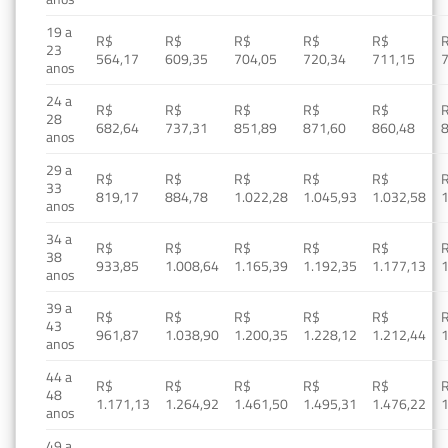
19 a
R$
R$
R$
R$
R$
23
564,17
609,35
704,05
720,34
711,15
anos
24 a
R$
R$
R$
R$
R$
28
682,64
737,31
851,89
871,60
860,48
anos
29 a
R$
R$
R$
R$
R$
33
819,17
884,78
1.022,28
1.045,93
1.032,58
1
anos
34 a
R$
R$
R$
R$
R$
38
933,85
1.008,64
1.165,39
1.192,35
1.177,13
1
anos
39 a
R$
R$
R$
R$
R$
43
961,87
1.038,90
1.200,35
1.228,12
1.212,44
1
anos
44 a
R$
R$
R$
R$
R$
48
1.171,13
1.264,92
1.461,50
1.495,31
1.476,22
1
anos
49 a