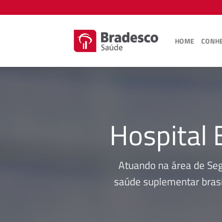
Skip
to
content
HOME
CONHE
Hospital 
Atuando na área de Se
saúde suplementar brasi