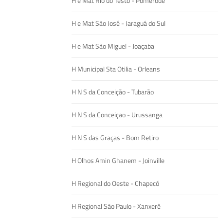
H e Mat Rio do Testo - Pomerode
H e Mat São José - Jaraguá do Sul
H e Mat São Miguel - Joaçaba
H Municipal Sta Otilia - Orleans
H N S da Conceição - Tubarão
H N S da Conceiçao - Urussanga
H N S das Graças - Bom Retiro
H Olhos Amin Ghanem - Joinville
H Regional do Oeste - Chapecó
H Regional São Paulo - Xanxerê