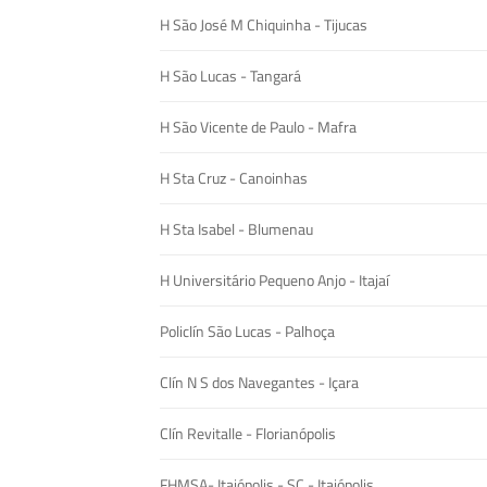
H São José M Chiquinha - Tijucas
H São Lucas - Tangará
H São Vicente de Paulo - Mafra
H Sta Cruz - Canoinhas
H Sta Isabel - Blumenau
H Universitário Pequeno Anjo - Itajaí
Policlín São Lucas - Palhoça
Clín N S dos Navegantes - Içara
Clín Revitalle - Florianópolis
FHMSA- Itaiópolis - SC - Itaiópolis