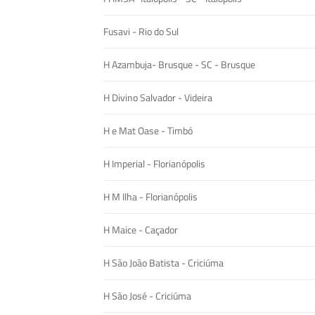
Fusavi - Rio do Sul
H Azambuja- Brusque - SC - Brusque
H Divino Salvador - Videira
H e Mat Oase - Timbó
H Imperial - Florianópolis
H M Ilha - Florianópolis
H Maice - Caçador
H São João Batista - Criciúma
H São José - Criciúma