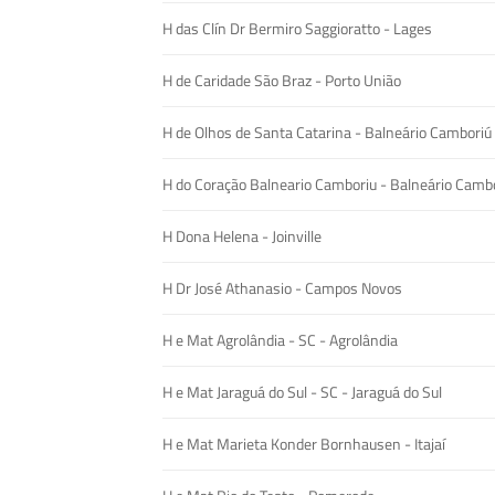
H das Clín Dr Bermiro Saggioratto - Lages
H de Caridade São Braz - Porto União
H de Olhos de Santa Catarina - Balneário Camboriú
H do Coração Balneario Camboriu - Balneário Camb
H Dona Helena - Joinville
H Dr José Athanasio - Campos Novos
H e Mat Agrolândia - SC - Agrolândia
H e Mat Jaraguá do Sul - SC - Jaraguá do Sul
H e Mat Marieta Konder Bornhausen - Itajaí