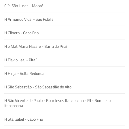
Clín São Lucas - Macaé
H Armando Vidal - São Fidélis
H Clinerp - Cabo Frio
H e Mat Maria Nazare - Barra do Piraí
H Flavio Leal - Piraí
H Hinja - Volta Redonda
H São Sebastião - São Sebastião do Alto
H São Vicente de Paulo - Bom Jesus Itabapoana - RJ - Bom Jesus
Itabapoana
H Sta Izabel - Cabo Frio