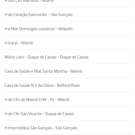
H das Clín Alameda - Niterói
H do Coração Samcordis - São Gonçalo
H e Mat Domingos Lourenço - Nilópolis
H Icaraí - Niterói
Mário Lioni - Duque de Caxias - Duque de Caxias
Casa de Saúde e Mat Santa Martha - Niterói
Casa de Saúde N S da Glória - Belford Roxo
H de Clín de Niterói CHN - RJ - Niterói
H de Clín São Vicente - Duque de Caxias
H Intermédica São Gonçalo - São Gonçalo