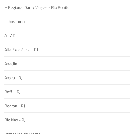
H Regional Darcy Vargas - Rio Bonito
Laboratórios
A+ / RJ
Alta Excelência - RJ
Anaclin
Angra - RJ
Baffi - RJ
Bedran - RJ
Bio Neo - RJ
Bioanalise de Macae