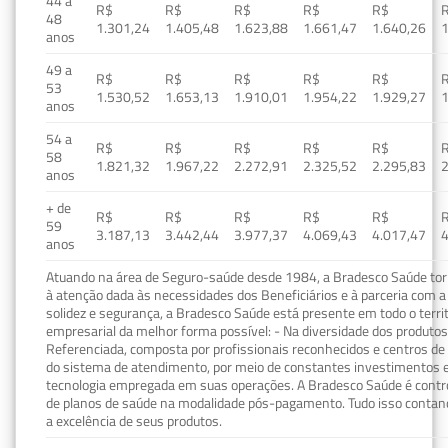
44 a
R$
R$
R$
R$
R$
48
1.301,24
1.405,48
1.623,88
1.661,47
1.640,26
1
anos
49 a
R$
R$
R$
R$
R$
53
1.530,52
1.653,13
1.910,01
1.954,22
1.929,27
1
anos
54 a
R$
R$
R$
R$
R$
58
1.821,32
1.967,22
2.272,91
2.325,52
2.295,83
2
anos
+ de
R$
R$
R$
R$
R$
59
3.187,13
3.442,44
3.977,37
4.069,43
4.017,47
4
anos
Atuando na área de Seguro-saúde desde 1984, a Bradesco Saúde torn
à atenção dada às necessidades dos Beneficiários e à parceria com a 
solidez e segurança, a Bradesco Saúde está presente em todo o terri
empresarial da melhor forma possível: - Na diversidade dos produto
Referenciada, composta por profissionais reconhecidos e centros de
do sistema de atendimento, por meio de constantes investimentos e
tecnologia empregada em suas operações. A Bradesco Saúde é contro
de planos de saúde na modalidade pós-pagamento. Tudo isso contand
a excelência de seus produtos.