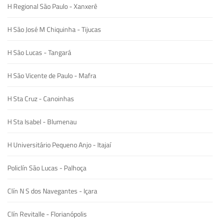
H Regional São Paulo - Xanxerê
H São José M Chiquinha - Tijucas
H São Lucas - Tangará
H São Vicente de Paulo - Mafra
H Sta Cruz - Canoinhas
H Sta Isabel - Blumenau
H Universitário Pequeno Anjo - Itajaí
Policlín São Lucas - Palhoça
Clín N S dos Navegantes - Içara
Clín Revitalle - Florianópolis