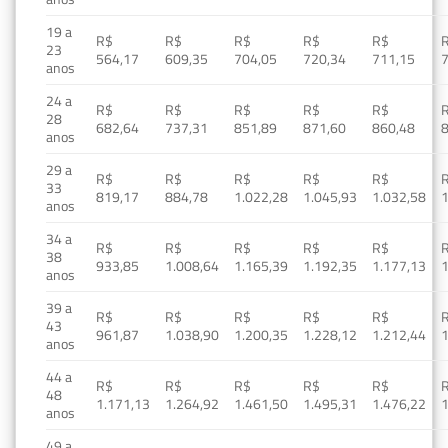
19 a
R$
R$
R$
R$
R$
23
564,17
609,35
704,05
720,34
711,15
anos
24 a
R$
R$
R$
R$
R$
28
682,64
737,31
851,89
871,60
860,48
anos
29 a
R$
R$
R$
R$
R$
33
819,17
884,78
1.022,28
1.045,93
1.032,58
1
anos
34 a
R$
R$
R$
R$
R$
38
933,85
1.008,64
1.165,39
1.192,35
1.177,13
1
anos
39 a
R$
R$
R$
R$
R$
43
961,87
1.038,90
1.200,35
1.228,12
1.212,44
1
anos
44 a
R$
R$
R$
R$
R$
48
1.171,13
1.264,92
1.461,50
1.495,31
1.476,22
1
anos
49 a