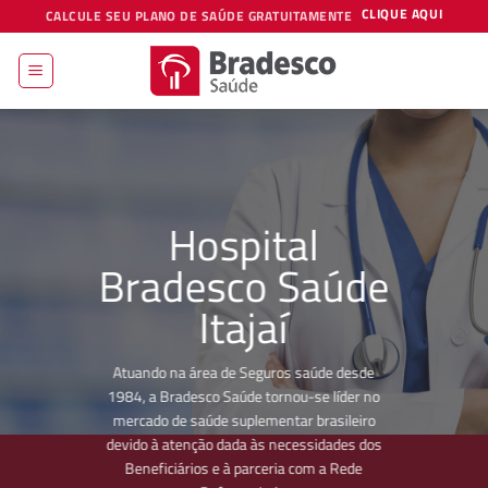
Skip
CLIQUE AQUI
CALCULE SEU PLANO DE SAÚDE GRATUITAMENTE
to
content
Hospital
Bradesco Saúde
Itajaí
Atuando na área de Seguros saúde desde
1984, a Bradesco Saúde tornou-se líder no
mercado de saúde suplementar brasileiro
devido à atenção dada às necessidades dos
Beneficiários e à parceria com a Rede