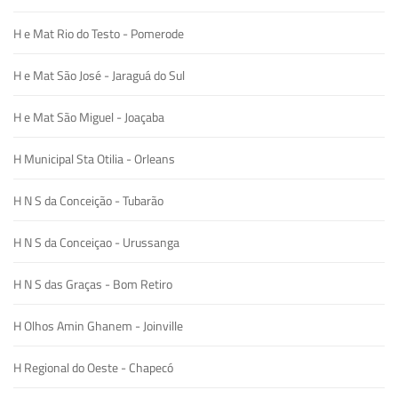
H e Mat Rio do Testo - Pomerode
H e Mat São José - Jaraguá do Sul
H e Mat São Miguel - Joaçaba
H Municipal Sta Otilia - Orleans
H N S da Conceição - Tubarão
H N S da Conceiçao - Urussanga
H N S das Graças - Bom Retiro
H Olhos Amin Ghanem - Joinville
H Regional do Oeste - Chapecó