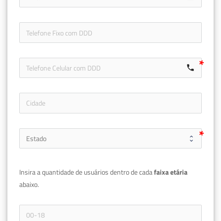
icon-ph
call
Insira a quantidade de usuários dentro de cada 
faixa etária 
abaixo.