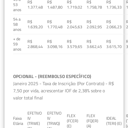
R$
R$
R$
R$
R$
53
1.377,48
1.487,80
1.719,02
1.758,78
1.736,33
1
anos
54 a
R$
R$
R$
R$
R$
58
1.639,20
1.770,48
2.045,63
2.092,95
2.066,23
2
anos
+ de
R$
R$
R$
R$
R$
59
2.868,44
3.098,16
3.579,65
3.662,45
3.615,70
3
anos
OPCIONAL - (REEMBOLSO ESPECÍFICO)
Janeiro 2025 - Taxa de Inscrição: (Por Contrato) - R$
7,50 por vida, acrescentar IOF de 2,38% sobre o
valor total final
EFETIVO
EFETIVO
FLEX
FLEX
Faixa
IV
IV
IDEAL
(FCER)
(FQER)
(
Etária
(TRWE)
(TRWQ)
(TERI) (E)
(E)
(A)
(