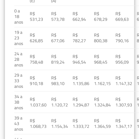
(E)
(A)
0 a
R$
R$
R$
R$
R$
18
531,23
573,78
662,94
678,29
669,63
anos
19 a
R$
R$
R$
R$
R$
23
626,85
677,06
782,27
800,38
790,16
anos
24 a
R$
R$
R$
R$
R$
28
758,48
819,24
946,54
968,45
956,09
anos
29 a
R$
R$
R$
R$
R$
33
910,18
983,10
1.135,86
1.162,15
1.147,32
1
anos
34 a
R$
R$
R$
R$
R$
38
1.037,60
1.120,72
1.294,87
1.324,84
1.307,93
1
anos
39 a
R$
R$
R$
R$
R$
43
1.068,73
1.154,34
1.333,72
1.364,59
1.347,17
1
anos