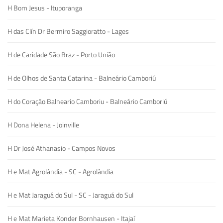
H Bom Jesus - Ituporanga
H das Clín Dr Bermiro Saggioratto - Lages
H de Caridade São Braz - Porto União
H de Olhos de Santa Catarina - Balneário Camboriú
H do Coração Balneario Camboriu - Balneário Camboriú
H Dona Helena - Joinville
H Dr José Athanasio - Campos Novos
H e Mat Agrolândia - SC - Agrolândia
H e Mat Jaraguá do Sul - SC - Jaraguá do Sul
H e Mat Marieta Konder Bornhausen - Itajaí