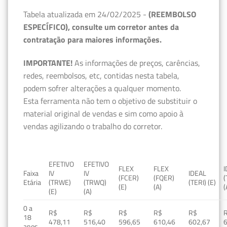
Tabela atualizada em 24/02/2025 -
(REEMBOLSO
ESPECÍFICO), consulte um corretor antes da
contratação para maiores informações.
IMPORTANTE!
As informações de preços, carências,
redes, reembolsos, etc, contidas nesta tabela,
podem sofrer alterações a qualquer momento.
Esta ferramenta não tem o objetivo de substituir o
material original de vendas e sim como apoio à
vendas agilizando o trabalho do corretor.
EFETIVO
EFETIVO
FLEX
FLEX
Faixa
IV
IV
IDEAL
(FCER)
(FQER)
(
Etária
(TRWE)
(TRWQ)
(TERI) (E)
(E)
(A)
(
(E)
(A)
0 a
R$
R$
R$
R$
R$
18
478,11
516,40
596,65
610,46
602,67
anos