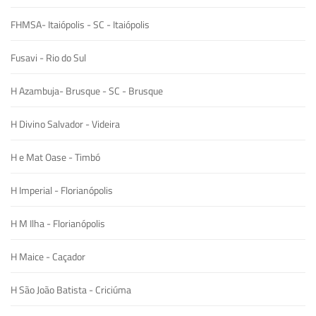
FHMSA- Itaiópolis - SC - Itaiópolis
Fusavi - Rio do Sul
H Azambuja- Brusque - SC - Brusque
H Divino Salvador - Videira
H e Mat Oase - Timbó
H Imperial - Florianópolis
H M Ilha - Florianópolis
H Maice - Caçador
H São João Batista - Criciúma