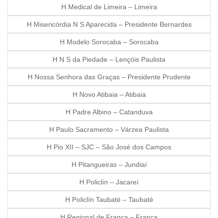
H Medical de Limeira – Limeira
H Misericórdia N S Aparecida – Presidente Bernardes
H Modelo Sorocaba – Sorocaba
H N S da Piedade – Lençóis Paulista
H Nossa Senhora das Graças – Presidente Prudente
H Novo Atibaia – Atibaia
H Padre Albino – Catanduva
H Paulo Sacramento – Várzea Paulista
H Pio XII – SJC – São José dos Campos
H Pitangueiras – Jundiaí
H Policlín – Jacareí
H Policlín Taubaté – Taubaté
H Regional de Franca – Franca