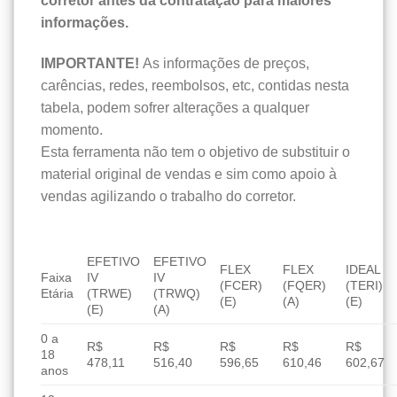
corretor antes da contratação para maiores
informações.
IMPORTANTE!
As informações de preços,
carências, redes, reembolsos, etc, contidas nesta
tabela, podem sofrer alterações a qualquer
momento.
Esta ferramenta não tem o objetivo de substituir o
material original de vendas e sim como apoio à
vendas agilizando o trabalho do corretor.
EFETIVO
EFETIVO
FLEX
FLEX
IDEAL
Faixa
IV
IV
(FCER)
(FQER)
(TERI)
Etária
(TRWE)
(TRWQ)
(E)
(A)
(E)
(E)
(A)
0 a
R$
R$
R$
R$
R$
18
478,11
516,40
596,65
610,46
602,67
anos