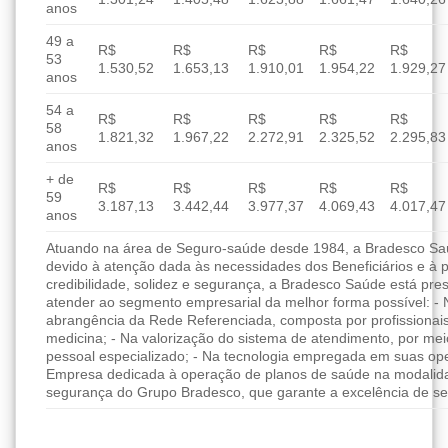
anos
49 a
R$
R$
R$
R$
R$
53
1.530,52
1.653,13
1.910,01
1.954,22
1.929,27
anos
54 a
R$
R$
R$
R$
R$
58
1.821,32
1.967,22
2.272,91
2.325,52
2.295,83
anos
+ de
R$
R$
R$
R$
R$
59
3.187,13
3.442,44
3.977,37
4.069,43
4.017,47
anos
Atuando na área de Seguro-saúde desde 1984, a Bradesco Saúd
devido à atenção dada às necessidades dos Beneficiários e à 
credibilidade, solidez e segurança, a Bradesco Saúde está pres
atender ao segmento empresarial da melhor forma possível: - 
abrangência da Rede Referenciada, composta por profissionai
medicina; - Na valorização do sistema de atendimento, por me
pessoal especializado; - Na tecnologia empregada em suas ope
Empresa dedicada à operação de planos de saúde na modalida
segurança do Grupo Bradesco, que garante a excelência de se