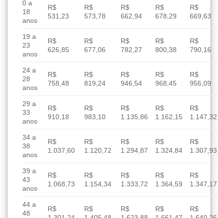
0 a
R$
R$
R$
R$
R$
18
531,23
573,78
662,94
678,29
669,63
anos
19 a
R$
R$
R$
R$
R$
23
626,85
677,06
782,27
800,38
790,16
anos
24 a
R$
R$
R$
R$
R$
28
758,48
819,24
946,54
968,45
956,09
anos
29 a
R$
R$
R$
R$
R$
33
910,18
983,10
1.135,86
1.162,15
1.147,32
anos
34 a
R$
R$
R$
R$
R$
38
1.037,60
1.120,72
1.294,87
1.324,84
1.307,93
anos
39 a
R$
R$
R$
R$
R$
43
1.068,73
1.154,34
1.333,72
1.364,59
1.347,17
anos
44 a
R$
R$
R$
R$
R$
48
1.301,24
1.405,48
1.623,88
1.661,47
1.640,26