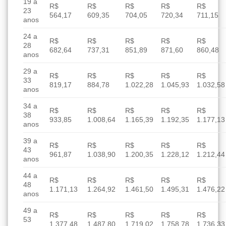
19 a
R$
R$
R$
R$
R$
23
564,17
609,35
704,05
720,34
711,15
anos
24 a
R$
R$
R$
R$
R$
28
682,64
737,31
851,89
871,60
860,48
anos
29 a
R$
R$
R$
R$
R$
33
819,17
884,78
1.022,28
1.045,93
1.032,58
anos
34 a
R$
R$
R$
R$
R$
38
933,85
1.008,64
1.165,39
1.192,35
1.177,13
anos
39 a
R$
R$
R$
R$
R$
43
961,87
1.038,90
1.200,35
1.228,12
1.212,44
anos
44 a
R$
R$
R$
R$
R$
48
1.171,13
1.264,92
1.461,50
1.495,31
1.476,22
anos
49 a
R$
R$
R$
R$
R$
53
1.377,48
1.487,80
1.719,02
1.758,78
1.736,33