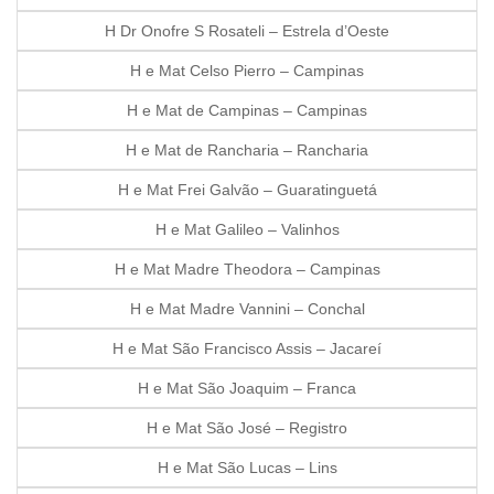
H Dr Onofre S Rosateli – Estrela d’Oeste
H e Mat Celso Pierro – Campinas
H e Mat de Campinas – Campinas
H e Mat de Rancharia – Rancharia
H e Mat Frei Galvão – Guaratinguetá
H e Mat Galileo – Valinhos
H e Mat Madre Theodora – Campinas
H e Mat Madre Vannini – Conchal
H e Mat São Francisco Assis – Jacareí
H e Mat São Joaquim – Franca
H e Mat São José – Registro
H e Mat São Lucas – Lins