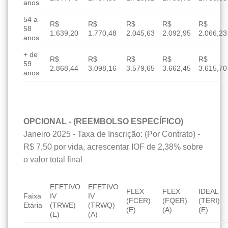
anos
54 a
R$
R$
R$
R$
R$
58
1.639,20
1.770,48
2.045,63
2.092,95
2.066,23
anos
+ de
R$
R$
R$
R$
R$
59
2.868,44
3.098,16
3.579,65
3.662,45
3.615,70
anos
OPCIONAL - (REEMBOLSO ESPECÍFICO)
Janeiro 2025 - Taxa de Inscrição: (Por Contrato) -
R$ 7,50 por vida, acrescentar IOF de 2,38% sobre
o valor total final
EFETIVO
EFETIVO
FLEX
FLEX
IDEAL
Faixa
IV
IV
(FCER)
(FQER)
(TERI)
Etária
(TRWE)
(TRWQ)
(E)
(A)
(E)
(E)
(A)