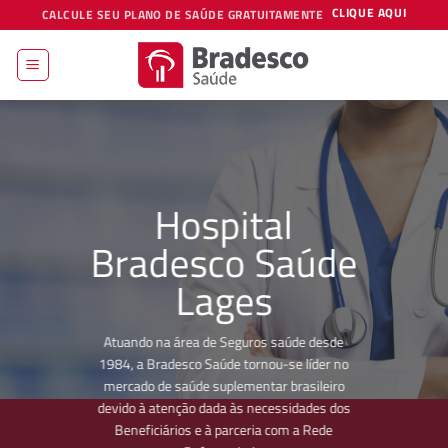
Skip
CLIQUE AQUI
CALCULE SEU PLANO DE SAÚDE GRATUITAMENTE
to
content
Hospital
Bradesco Saúde
Lages
Atuando na área de Seguros saúde desde
1984, a Bradesco Saúde tornou-se líder no
mercado de saúde suplementar brasileiro
devido à atenção dada às necessidades dos
Beneficiários e à parceria com a Rede