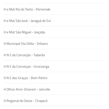
H e Mat Rio do Testo - Pomerode
H e Mat São José - Jaraguá do Sul
H e Mat São Miguel - Joaçaba
H Municipal Sta Otilia - Orleans
H N S da Conceição - Tubarão
H N S da Conceiçao - Urussanga
H N S das Graças - Bom Retiro
H Olhos Amin Ghanem - Joinville
H Regional do Oeste - Chapecó