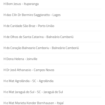
H Bom Jesus - Ituporanga
H das Clín Dr Bermiro Saggioratto - Lages
H de Caridade São Braz - Porto União
H de Olhos de Santa Catarina - Balneário Camboriú
H do Coração Balneario Camboriu - Balneário Camboriú
H Dona Helena - Joinville
H Dr José Athanasio - Campos Novos
H e Mat Agrolândia - SC - Agrolândia
H e Mat Jaraguá do Sul - SC - Jaraguá do Sul
H e Mat Marieta Konder Bornhausen - Itajaí