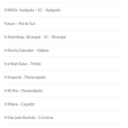
FHMSA- Itaiópolis - SC - Itaiópolis
Fusavi - Rio do Sul
H Azambuja- Brusque - SC - Brusque
H Divino Salvador - Videira
H e Mat Oase - Timbó
H Imperial - Florianópolis
H M Ilha - Florianópolis
H Maice - Caçador
H São João Batista - Criciúma