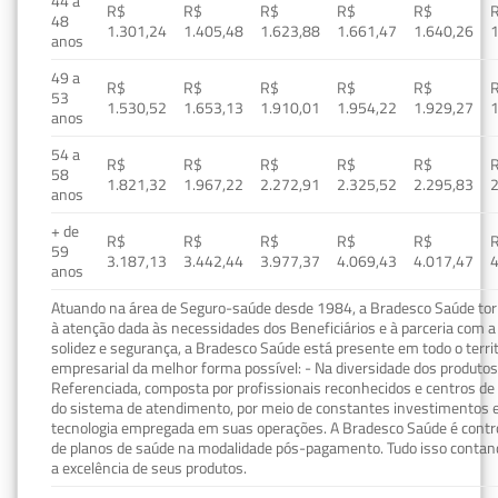
44 a
R$
R$
R$
R$
R$
48
1.301,24
1.405,48
1.623,88
1.661,47
1.640,26
1
anos
49 a
R$
R$
R$
R$
R$
53
1.530,52
1.653,13
1.910,01
1.954,22
1.929,27
1
anos
54 a
R$
R$
R$
R$
R$
58
1.821,32
1.967,22
2.272,91
2.325,52
2.295,83
2
anos
+ de
R$
R$
R$
R$
R$
59
3.187,13
3.442,44
3.977,37
4.069,43
4.017,47
4
anos
Atuando na área de Seguro-saúde desde 1984, a Bradesco Saúde torn
à atenção dada às necessidades dos Beneficiários e à parceria com a 
solidez e segurança, a Bradesco Saúde está presente em todo o terri
empresarial da melhor forma possível: - Na diversidade dos produto
Referenciada, composta por profissionais reconhecidos e centros de
do sistema de atendimento, por meio de constantes investimentos e
tecnologia empregada em suas operações. A Bradesco Saúde é contro
de planos de saúde na modalidade pós-pagamento. Tudo isso contand
a excelência de seus produtos.