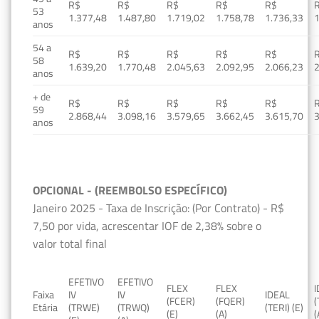
R$
R$
R$
R$
R$
53
1.377,48
1.487,80
1.719,02
1.758,78
1.736,33
1
anos
54 a
R$
R$
R$
R$
R$
58
1.639,20
1.770,48
2.045,63
2.092,95
2.066,23
2
anos
+ de
R$
R$
R$
R$
R$
59
2.868,44
3.098,16
3.579,65
3.662,45
3.615,70
3
anos
OPCIONAL - (REEMBOLSO ESPECÍFICO)
Janeiro 2025 - Taxa de Inscrição: (Por Contrato) - R$
7,50 por vida, acrescentar IOF de 2,38% sobre o
valor total final
EFETIVO
EFETIVO
FLEX
FLEX
Faixa
IV
IV
IDEAL
(FCER)
(FQER)
(
Etária
(TRWE)
(TRWQ)
(TERI) (E)
(E)
(A)
(