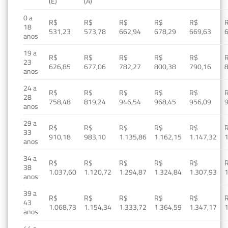
(E)
(A)
0 a
R$
R$
R$
R$
R$
18
531,23
573,78
662,94
678,29
669,63
anos
19 a
R$
R$
R$
R$
R$
23
626,85
677,06
782,27
800,38
790,16
anos
24 a
R$
R$
R$
R$
R$
28
758,48
819,24
946,54
968,45
956,09
anos
29 a
R$
R$
R$
R$
R$
33
910,18
983,10
1.135,86
1.162,15
1.147,32
1
anos
34 a
R$
R$
R$
R$
R$
38
1.037,60
1.120,72
1.294,87
1.324,84
1.307,93
1
anos
39 a
R$
R$
R$
R$
R$
43
1.068,73
1.154,34
1.333,72
1.364,59
1.347,17
1
anos