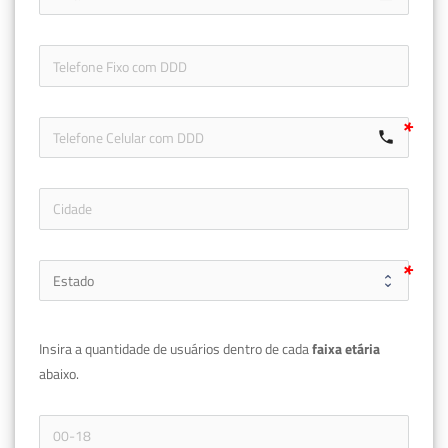
icon-ph
call
Insira a quantidade de usuários dentro de cada 
faixa etária 
abaixo.