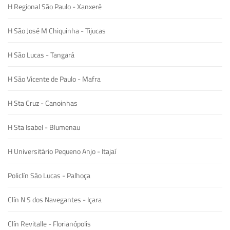
H Regional São Paulo - Xanxerê
H São José M Chiquinha - Tijucas
H São Lucas - Tangará
H São Vicente de Paulo - Mafra
H Sta Cruz - Canoinhas
H Sta Isabel - Blumenau
H Universitário Pequeno Anjo - Itajaí
Policlín São Lucas - Palhoça
Clín N S dos Navegantes - Içara
Clín Revitalle - Florianópolis