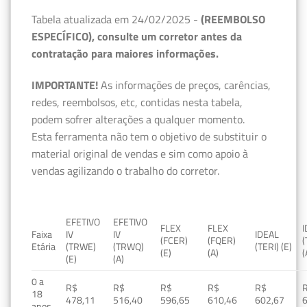
Tabela atualizada em 24/02/2025 -
(REEMBOLSO
ESPECÍFICO), consulte um corretor antes da
contratação para maiores informações.
IMPORTANTE!
As informações de preços, carências,
redes, reembolsos, etc, contidas nesta tabela,
podem sofrer alterações a qualquer momento.
Esta ferramenta não tem o objetivo de substituir o
material original de vendas e sim como apoio à
vendas agilizando o trabalho do corretor.
EFETIVO
EFETIVO
FLEX
FLEX
Faixa
IV
IV
IDEAL
(FCER)
(FQER)
(
Etária
(TRWE)
(TRWQ)
(TERI) (E)
(E)
(A)
(
(E)
(A)
0 a
R$
R$
R$
R$
R$
18
478,11
516,40
596,65
610,46
602,67
anos