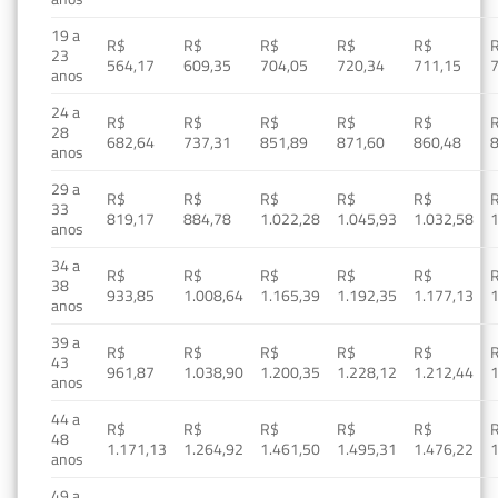
19 a
R$
R$
R$
R$
R$
23
564,17
609,35
704,05
720,34
711,15
anos
24 a
R$
R$
R$
R$
R$
28
682,64
737,31
851,89
871,60
860,48
anos
29 a
R$
R$
R$
R$
R$
33
819,17
884,78
1.022,28
1.045,93
1.032,58
1
anos
34 a
R$
R$
R$
R$
R$
38
933,85
1.008,64
1.165,39
1.192,35
1.177,13
1
anos
39 a
R$
R$
R$
R$
R$
43
961,87
1.038,90
1.200,35
1.228,12
1.212,44
1
anos
44 a
R$
R$
R$
R$
R$
48
1.171,13
1.264,92
1.461,50
1.495,31
1.476,22
1
anos
49 a