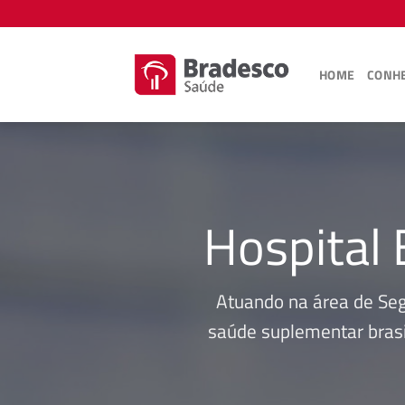
Skip
to
content
HOME
CONHE
Hospital
Atuando na área de Se
saúde suplementar brasi