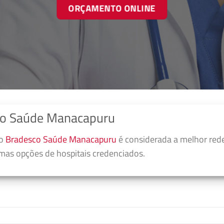
ORÇAMENTO ONLINE
co Saúde Manacapuru
no
Bradesco Saúde Manacapuru
é considerada a melhor red
umas opções de hospitais credenciados.