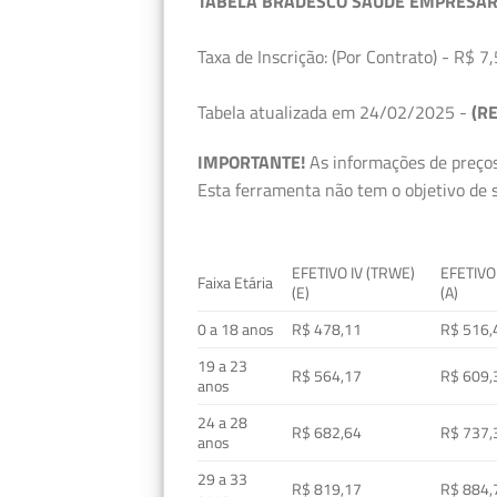
TABELA BRADESCO SAÚDE EMPRESAR
Taxa de Inscrição: (Por Contrato) - R$ 7,
Tabela atualizada em 24/02/2025 -
(RE
IMPORTANTE!
As informações de preços
Esta ferramenta não tem o objetivo de s
EFETIVO IV (TRWE)
EFETIVO
Faixa Etária
(E)
(A)
0 a 18 anos
R$ 478,11
R$ 516,
19 a 23
R$ 564,17
R$ 609,
anos
24 a 28
R$ 682,64
R$ 737,
anos
29 a 33
R$ 819,17
R$ 884,