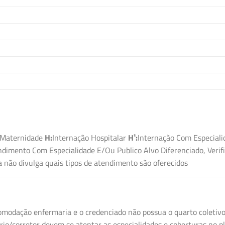
Maternidade
H:
Internação Hospitalar
H¹:
Internação Com Especiali
dimento Com Especialidade E/Ou Publico Alvo Diferenciado, Verif
não divulga quais tipos de atendimento são oferecidos
modação enfermaria e o credenciado não possua o quarto coletivo,
o/corretor devem se atentar as especialidades e coberturas no pl