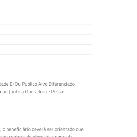
dade E/Ou Publico Alvo Diferenciado,
ique Junto a Operadora.
: Possui
 o beneficiário deverá ser orientado que
ano contratado oferecidas por cada