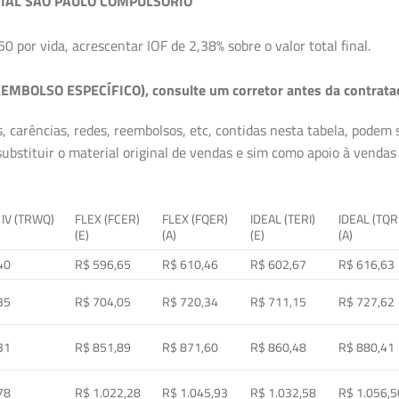
IAL SÃO PAULO COMPULSÓRIO
50 por vida, acrescentar IOF de 2,38% sobre o valor total final.
EMBOLSO ESPECÍFICO), consulte um corretor antes da contrata
, carências, redes, reembolsos, etc, contidas nesta tabela, podem
ubstituir o material original de vendas e sim como apoio à vendas a
 IV (TRWQ)
FLEX (FCER)
FLEX (FQER)
IDEAL (TERI)
IDEAL (TQR
(E)
(A)
(E)
(A)
40
R$ 596,65
R$ 610,46
R$ 602,67
R$ 616,63
35
R$ 704,05
R$ 720,34
R$ 711,15
R$ 727,62
31
R$ 851,89
R$ 871,60
R$ 860,48
R$ 880,41
78
R$ 1.022,28
R$ 1.045,93
R$ 1.032,58
R$ 1.056,5