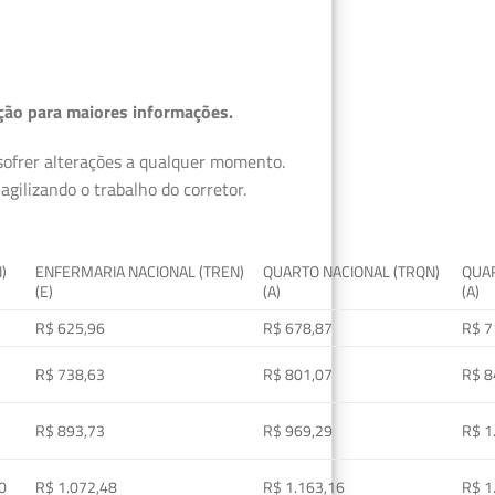
ção para maiores informações.
 sofrer alterações a qualquer momento.
gilizando o trabalho do corretor.
I)
ENFERMARIA NACIONAL (TREN)
QUARTO NACIONAL (TRQN)
QUAR
(E)
(A)
(A)
R$ 625,96
R$ 678,87
R$ 7
R$ 738,63
R$ 801,07
R$ 8
R$ 893,73
R$ 969,29
R$ 1
0
R$ 1.072,48
R$ 1.163,16
R$ 1