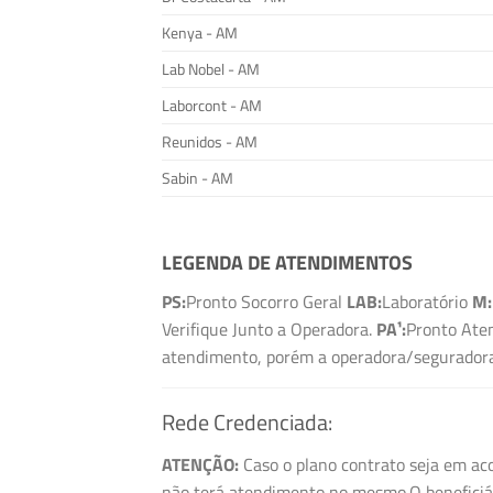
Kenya - AM
Lab Nobel - AM
Laborcont - AM
Reunidos - AM
Sabin - AM
LEGENDA DE ATENDIMENTOS
PS:
Pronto Socorro Geral
LAB:
Laboratório
M:
Verifique Junto a Operadora.
PA¹:
Pronto Aten
atendimento, porém a operadora/seguradora 
Rede Credenciada:
ATENÇÃO:
Caso o plano contrato seja em aco
não terá atendimento no mesmo.O beneficiári