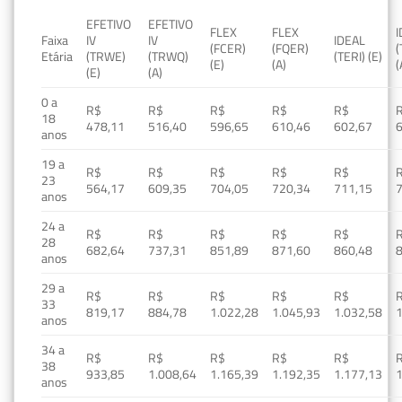
EFETIVO
EFETIVO
FLEX
FLEX
Faixa
IV
IV
IDEAL
(FCER)
(FQER)
(
Etária
(TRWE)
(TRWQ)
(TERI) (E)
(E)
(A)
(
(E)
(A)
0 a
R$
R$
R$
R$
R$
18
478,11
516,40
596,65
610,46
602,67
anos
19 a
R$
R$
R$
R$
R$
23
564,17
609,35
704,05
720,34
711,15
anos
24 a
R$
R$
R$
R$
R$
28
682,64
737,31
851,89
871,60
860,48
anos
29 a
R$
R$
R$
R$
R$
33
819,17
884,78
1.022,28
1.045,93
1.032,58
1
anos
34 a
R$
R$
R$
R$
R$
38
933,85
1.008,64
1.165,39
1.192,35
1.177,13
1
anos