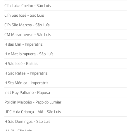
Clín Luiza Coelho - São Luís
Clín São José - São Luís
Clín São Marcos - São Luís
CM Maranhense - São Luís
H das Clín - Imperatriz
H e Mat Ibirapuera - São Luís
H São José - Balsas
H São Rafael - Imperatriz
H Sta Mônica - Imperatriz
Inst Ruy Palhano - Raposa
Policlín Maiobão - Paço do Lumiar
UPC H da Criança - MA - São Luís
H São Domingos - São Luís