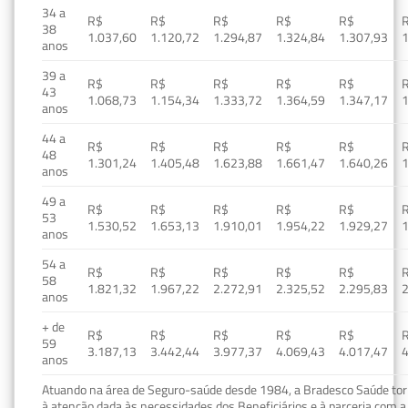
34 a
R$
R$
R$
R$
R$
38
1.037,60
1.120,72
1.294,87
1.324,84
1.307,93
1
anos
39 a
R$
R$
R$
R$
R$
43
1.068,73
1.154,34
1.333,72
1.364,59
1.347,17
1
anos
44 a
R$
R$
R$
R$
R$
48
1.301,24
1.405,48
1.623,88
1.661,47
1.640,26
1
anos
49 a
R$
R$
R$
R$
R$
53
1.530,52
1.653,13
1.910,01
1.954,22
1.929,27
1
anos
54 a
R$
R$
R$
R$
R$
58
1.821,32
1.967,22
2.272,91
2.325,52
2.295,83
2
anos
+ de
R$
R$
R$
R$
R$
59
3.187,13
3.442,44
3.977,37
4.069,43
4.017,47
4
anos
Atuando na área de Seguro-saúde desde 1984, a Bradesco Saúde torn
à atenção dada às necessidades dos Beneficiários e à parceria com a 