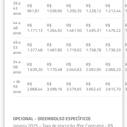
39 a
R$
R$
R$
R$
R$
43
961,87
1.038,90
1.200,35
1.228,12
1.212,44
1
anos
44 a
R$
R$
R$
R$
R$
48
1.171,13
1.264,92
1.461,50
1.495,31
1.476,22
1
anos
49 a
R$
R$
R$
R$
R$
53
1.377,48
1.487,80
1.719,02
1.758,78
1.736,33
1
anos
54 a
R$
R$
R$
R$
R$
58
1.639,20
1.770,48
2.045,63
2.092,95
2.066,23
2
anos
+ de
R$
R$
R$
R$
R$
59
2.868,44
3.098,16
3.579,65
3.662,45
3.615,70
3
anos
OPCIONAL - (REEMBOLSO ESPECÍFICO)
Janeiro 2025 - Taxa de Inscrição: (Por Contrato) - R$