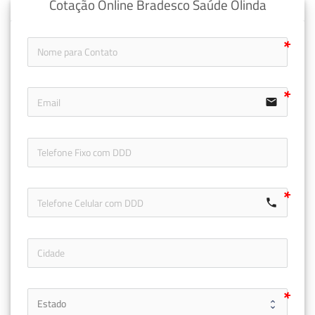
Cotação Online Bradesco Saúde Olinda
email
icon-ph
call