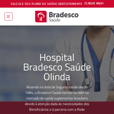
Skip
CLIQUE AQUI
CALCULE SEU PLANO DE SAÚDE GRATUITAMENTE
to
content
Hospital
Bradesco Saúde
Olinda
Atuando na área de Seguros saúde desde
1984, a Bradesco Saúde tornou-se líder no
mercado de saúde suplementar brasileiro
devido à atenção dada às necessidades dos
Beneficiários e à parceria com a Rede