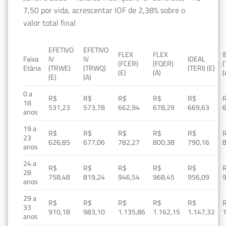
7,50 por vida, acrescentar IOF de 2,38% sobre o
valor total final
EFETIVO
EFETIVO
FLEX
FLEX
Faixa
IV
IV
IDEAL
(FCER)
(FQER)
(
Etária
(TRWE)
(TRWQ)
(TERI) (E)
(E)
(A)
(
(E)
(A)
0 a
R$
R$
R$
R$
R$
18
531,23
573,78
662,94
678,29
669,63
anos
19 a
R$
R$
R$
R$
R$
23
626,85
677,06
782,27
800,38
790,16
anos
24 a
R$
R$
R$
R$
R$
28
758,48
819,24
946,54
968,45
956,09
anos
29 a
R$
R$
R$
R$
R$
33
910,18
983,10
1.135,86
1.162,15
1.147,32
1
anos