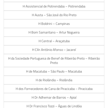
H Assistencial de Potirendaba – Potirendaba
H Austa – São José do Rio Preto
H Boldrini – Campinas
H Bom Samaritano – Artur Nogueira
H Central – Araçatuba
H Clín Antônio Afonso – Jacareí
H da Sociedade Portuguesa de Benef de Ribeirão Preto – Ribeirão
Preto
H de Macatuba – São Paulo – Macatuba
H de Riolândia – Riolândia
H dos Fornecedores de Cana de Piracicaba – Piracicaba
H Dr Adhemar de Barros – Apiaí
H Dr Francisco Tozzi – Águas de Lindóia