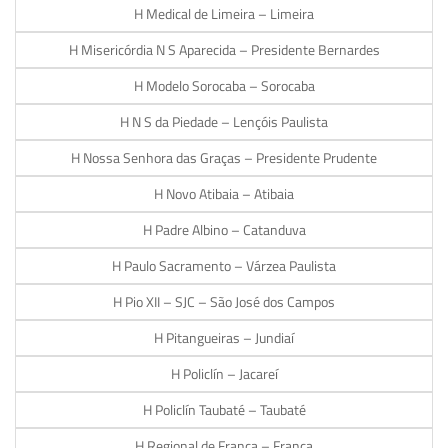
H Medical de Limeira – Limeira
H Misericórdia N S Aparecida – Presidente Bernardes
H Modelo Sorocaba – Sorocaba
H N S da Piedade – Lençóis Paulista
H Nossa Senhora das Graças – Presidente Prudente
H Novo Atibaia – Atibaia
H Padre Albino – Catanduva
H Paulo Sacramento – Várzea Paulista
H Pio XII – SJC – São José dos Campos
H Pitangueiras – Jundiaí
H Policlín – Jacareí
H Policlín Taubaté – Taubaté
H Regional de Franca – Franca