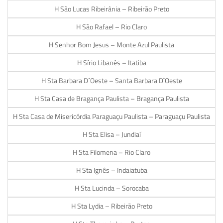
H São Lucas Ribeirânia – Ribeirão Preto
H São Rafael – Rio Claro
H Senhor Bom Jesus – Monte Azul Paulista
H Sírio Libanês – Itatiba
H Sta Barbara D´Oeste – Santa Barbara D`Oeste
H Sta Casa de Bragança Paulista – Bragança Paulista
H Sta Casa de Misericórdia Paraguaçu Paulista – Paraguaçu Paulista
H Sta Elisa – Jundiaí
H Sta Filomena – Rio Claro
H Sta Ignês – Indaiatuba
H Sta Lucinda – Sorocaba
H Sta Lydia – Ribeirão Preto