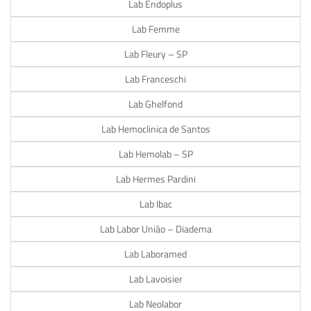
Lab Endoplus
Lab Femme
Lab Fleury – SP
Lab Franceschi
Lab Ghelfond
Lab Hemoclinica de Santos
Lab Hemolab – SP
Lab Hermes Pardini
Lab Ibac
Lab Labor União – Diadema
Lab Laboramed
Lab Lavoisier
Lab Neolabor