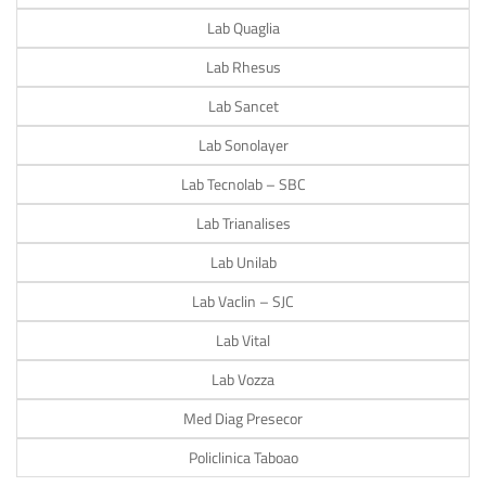
Lab Quaglia
Lab Rhesus
Lab Sancet
Lab Sonolayer
Lab Tecnolab – SBC
Lab Trianalises
Lab Unilab
Lab Vaclin – SJC
Lab Vital
Lab Vozza
Med Diag Presecor
Policlinica Taboao