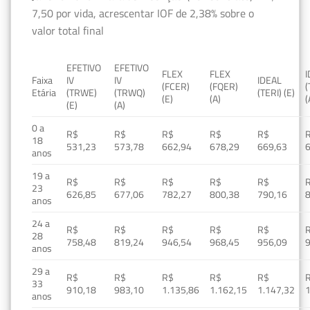
7,50 por vida, acrescentar IOF de 2,38% sobre o
valor total final
EFETIVO
EFETIVO
FLEX
FLEX
Faixa
IV
IV
IDEAL
(FCER)
(FQER)
(
Etária
(TRWE)
(TRWQ)
(TERI) (E)
(E)
(A)
(
(E)
(A)
0 a
R$
R$
R$
R$
R$
18
531,23
573,78
662,94
678,29
669,63
anos
19 a
R$
R$
R$
R$
R$
23
626,85
677,06
782,27
800,38
790,16
anos
24 a
R$
R$
R$
R$
R$
28
758,48
819,24
946,54
968,45
956,09
anos
29 a
R$
R$
R$
R$
R$
33
910,18
983,10
1.135,86
1.162,15
1.147,32
1
anos