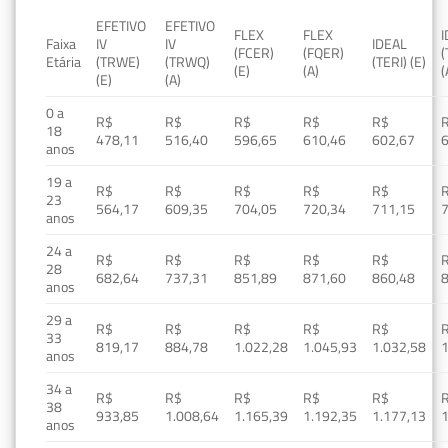
EFETIVO
EFETIVO
FLEX
FLEX
Faixa
IV
IV
IDEAL
(FCER)
(FQER)
(
Etária
(TRWE)
(TRWQ)
(TERI) (E)
(E)
(A)
(
(E)
(A)
0 a
R$
R$
R$
R$
R$
18
478,11
516,40
596,65
610,46
602,67
anos
19 a
R$
R$
R$
R$
R$
23
564,17
609,35
704,05
720,34
711,15
anos
24 a
R$
R$
R$
R$
R$
28
682,64
737,31
851,89
871,60
860,48
anos
29 a
R$
R$
R$
R$
R$
33
819,17
884,78
1.022,28
1.045,93
1.032,58
1
anos
34 a
R$
R$
R$
R$
R$
38
933,85
1.008,64
1.165,39
1.192,35
1.177,13
1
anos