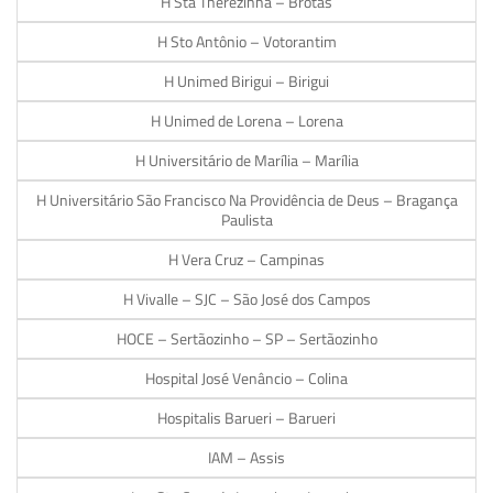
H Sta Therezinha – Brotas
H Sto Antônio – Votorantim
H Unimed Birigui – Birigui
H Unimed de Lorena – Lorena
H Universitário de Marília – Marília
H Universitário São Francisco Na Providência de Deus – Bragança
Paulista
H Vera Cruz – Campinas
H Vivalle – SJC – São José dos Campos
HOCE – Sertãozinho – SP – Sertãozinho
Hospital José Venâncio – Colina
Hospitalis Barueri – Barueri
IAM – Assis