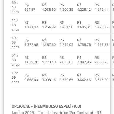
39 a
R$
R$
R$
R$
R$
43
961,87
1.038,90
1.200,35
1.228,12
1.212,44
1
anos
44 a
R$
R$
R$
R$
R$
48
1.171,13
1.264,92
1.461,50
1.495,31
1.476,22
1
anos
49 a
R$
R$
R$
R$
R$
53
1.377,48
1.487,80
1.719,02
1.758,78
1.736,33
1
anos
54 a
R$
R$
R$
R$
R$
58
1.639,20
1.770,48
2.045,63
2.092,95
2.066,23
2
anos
+ de
R$
R$
R$
R$
R$
59
2.868,44
3.098,16
3.579,65
3.662,45
3.615,70
3
anos
OPCIONAL - (REEMBOLSO ESPECÍFICO)
Janeiro 2025 - Taxa de Inscrição: (Por Contrato) - R$