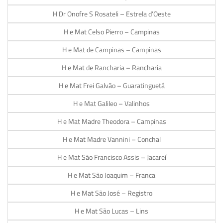
H Dr Onofre S Rosateli – Estrela d’Oeste
H e Mat Celso Pierro – Campinas
H e Mat de Campinas – Campinas
H e Mat de Rancharia – Rancharia
H e Mat Frei Galvão – Guaratinguetá
H e Mat Galileo – Valinhos
H e Mat Madre Theodora – Campinas
H e Mat Madre Vannini – Conchal
H e Mat São Francisco Assis – Jacareí
H e Mat São Joaquim – Franca
H e Mat São José – Registro
H e Mat São Lucas – Lins