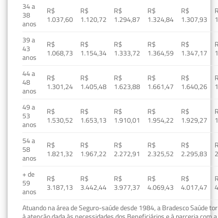
34 a
R$
R$
R$
R$
R$
38
1.037,60
1.120,72
1.294,87
1.324,84
1.307,93
1
anos
39 a
R$
R$
R$
R$
R$
43
1.068,73
1.154,34
1.333,72
1.364,59
1.347,17
1
anos
44 a
R$
R$
R$
R$
R$
48
1.301,24
1.405,48
1.623,88
1.661,47
1.640,26
1
anos
49 a
R$
R$
R$
R$
R$
53
1.530,52
1.653,13
1.910,01
1.954,22
1.929,27
1
anos
54 a
R$
R$
R$
R$
R$
58
1.821,32
1.967,22
2.272,91
2.325,52
2.295,83
2
anos
+ de
R$
R$
R$
R$
R$
59
3.187,13
3.442,44
3.977,37
4.069,43
4.017,47
4
anos
Atuando na área de Seguro-saúde desde 1984, a Bradesco Saúde torn
à atenção dada às necessidades dos Beneficiários e à parceria com a 