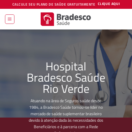
Skip
CLIQUE AQUI
CALCULE SEU PLANO DE SAÚDE GRATUITAMENTE
to
content
Hospital
Bradesco Saúde
Rio Verde
Atuando na área de Seguros saúde desde
1984, a Bradesco Saúde tornou-se líder no
mercado de saúde suplementar brasileiro
devido à atenção dada às necessidades dos
Beneficiários e à parceria com a Rede