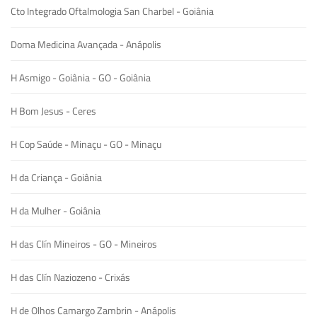
Cto Integrado Oftalmologia San Charbel - Goiânia
Doma Medicina Avançada - Anápolis
H Asmigo - Goiânia - GO - Goiânia
H Bom Jesus - Ceres
H Cop Saúde - Minaçu - GO - Minaçu
H da Criança - Goiânia
H da Mulher - Goiânia
H das Clín Mineiros - GO - Mineiros
H das Clín Naziozeno - Crixás
H de Olhos Camargo Zambrin - Anápolis