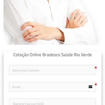
Cotação Online Bradesco Saúde Rio Verde
email
icon-ph