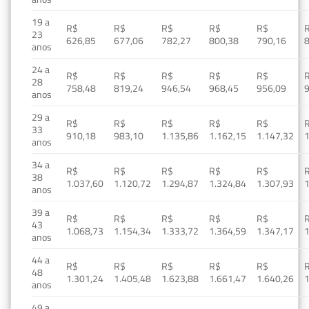
19 a
R$
R$
R$
R$
R$
23
626,85
677,06
782,27
800,38
790,16
anos
24 a
R$
R$
R$
R$
R$
28
758,48
819,24
946,54
968,45
956,09
anos
29 a
R$
R$
R$
R$
R$
33
910,18
983,10
1.135,86
1.162,15
1.147,32
1
anos
34 a
R$
R$
R$
R$
R$
38
1.037,60
1.120,72
1.294,87
1.324,84
1.307,93
1
anos
39 a
R$
R$
R$
R$
R$
43
1.068,73
1.154,34
1.333,72
1.364,59
1.347,17
1
anos
44 a
R$
R$
R$
R$
R$
48
1.301,24
1.405,48
1.623,88
1.661,47
1.640,26
1
anos
49 a