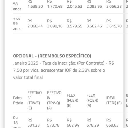
R$
R$
R$
R$
R$
58
1.639,20
1.770,48
2.045,63
2.092,95
2.066,23
2
anos
+ de
R$
R$
R$
R$
R$
59
2.868,44
3.098,16
3.579,65
3.662,45
3.615,70
3
anos
OPCIONAL - (REEMBOLSO ESPECÍFICO)
Janeiro 2025 - Taxa de Inscrição: (Por Contrato) - R$
7,50 por vida, acrescentar IOF de 2,38% sobre o
valor total final
EFETIVO
EFETIVO
FLEX
FLEX
Faixa
IV
IV
IDEAL
(FCER)
(FQER)
(
Etária
(TRWE)
(TRWQ)
(TERI) (E)
(E)
(A)
(
(E)
(A)
0 a
R$
R$
R$
R$
R$
18
531,23
573,78
662,94
678,29
669,63
anos