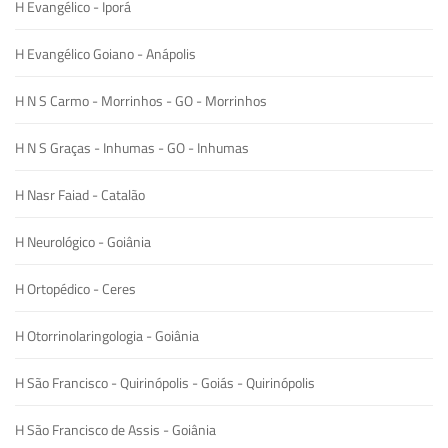
H Evangélico - Iporá
H Evangélico Goiano - Anápolis
H N S Carmo - Morrinhos - GO - Morrinhos
H N S Graças - Inhumas - GO - Inhumas
H Nasr Faiad - Catalão
H Neurológico - Goiânia
H Ortopédico - Ceres
H Otorrinolaringologia - Goiânia
H São Francisco - Quirinópolis - Goiás - Quirinópolis
H São Francisco de Assis - Goiânia