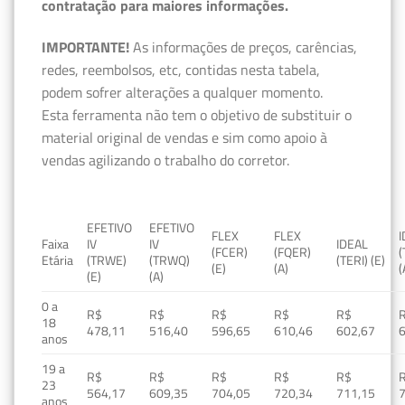
contratação para maiores informações.
IMPORTANTE!
As informações de preços, carências,
redes, reembolsos, etc, contidas nesta tabela,
podem sofrer alterações a qualquer momento.
Esta ferramenta não tem o objetivo de substituir o
material original de vendas e sim como apoio à
vendas agilizando o trabalho do corretor.
EFETIVO
EFETIVO
FLEX
FLEX
Faixa
IV
IV
IDEAL
(FCER)
(FQER)
(
Etária
(TRWE)
(TRWQ)
(TERI) (E)
(E)
(A)
(
(E)
(A)
0 a
R$
R$
R$
R$
R$
18
478,11
516,40
596,65
610,46
602,67
anos
19 a
R$
R$
R$
R$
R$
23
564,17
609,35
704,05
720,34
711,15
anos