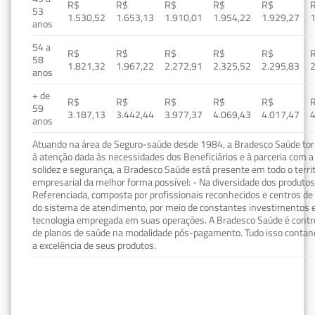
R$
R$
R$
R$
R$
53
1.530,52
1.653,13
1.910,01
1.954,22
1.929,27
1
anos
54 a
R$
R$
R$
R$
R$
58
1.821,32
1.967,22
2.272,91
2.325,52
2.295,83
2
anos
+ de
R$
R$
R$
R$
R$
59
3.187,13
3.442,44
3.977,37
4.069,43
4.017,47
4
anos
Atuando na área de Seguro-saúde desde 1984, a Bradesco Saúde torn
à atenção dada às necessidades dos Beneficiários e à parceria com a 
solidez e segurança, a Bradesco Saúde está presente em todo o terri
empresarial da melhor forma possível: - Na diversidade dos produto
Referenciada, composta por profissionais reconhecidos e centros de
do sistema de atendimento, por meio de constantes investimentos e
tecnologia empregada em suas operações. A Bradesco Saúde é contro
de planos de saúde na modalidade pós-pagamento. Tudo isso contand
a excelência de seus produtos.