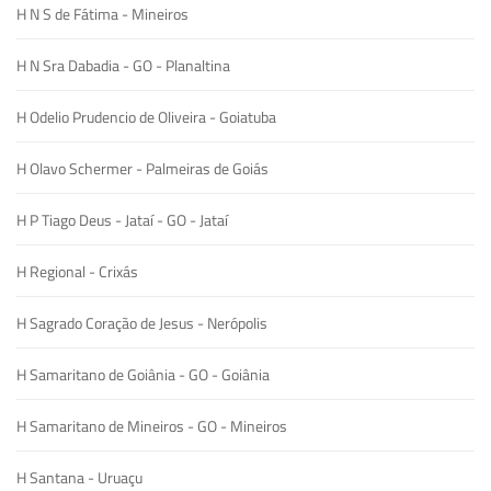
H N S de Fátima - Mineiros
H N Sra Dabadia - GO - Planaltina
H Odelio Prudencio de Oliveira - Goiatuba
H Olavo Schermer - Palmeiras de Goiás
H P Tiago Deus - Jataí - GO - Jataí
H Regional - Crixás
H Sagrado Coração de Jesus - Nerópolis
H Samaritano de Goiânia - GO - Goiânia
H Samaritano de Mineiros - GO - Mineiros
H Santana - Uruaçu