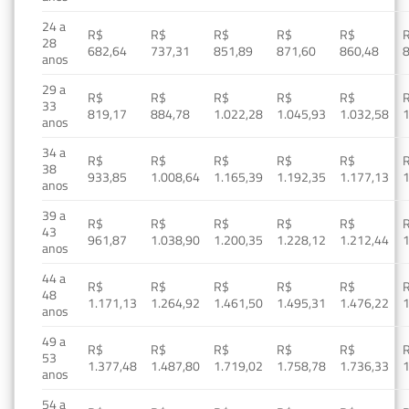
24 a
R$
R$
R$
R$
R$
28
682,64
737,31
851,89
871,60
860,48
anos
29 a
R$
R$
R$
R$
R$
33
819,17
884,78
1.022,28
1.045,93
1.032,58
1
anos
34 a
R$
R$
R$
R$
R$
38
933,85
1.008,64
1.165,39
1.192,35
1.177,13
1
anos
39 a
R$
R$
R$
R$
R$
43
961,87
1.038,90
1.200,35
1.228,12
1.212,44
1
anos
44 a
R$
R$
R$
R$
R$
48
1.171,13
1.264,92
1.461,50
1.495,31
1.476,22
1
anos
49 a
R$
R$
R$
R$
R$
53
1.377,48
1.487,80
1.719,02
1.758,78
1.736,33
1
anos
54 a