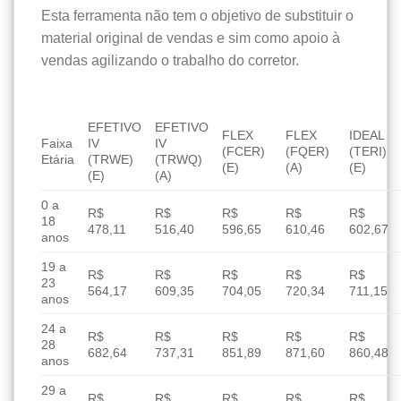
Esta ferramenta não tem o objetivo de substituir o
material original de vendas e sim como apoio à
vendas agilizando o trabalho do corretor.
EFETIVO
EFETIVO
FLEX
FLEX
IDEAL
Faixa
IV
IV
(FCER)
(FQER)
(TERI)
Etária
(TRWE)
(TRWQ)
(E)
(A)
(E)
(E)
(A)
0 a
R$
R$
R$
R$
R$
18
478,11
516,40
596,65
610,46
602,67
anos
19 a
R$
R$
R$
R$
R$
23
564,17
609,35
704,05
720,34
711,15
anos
24 a
R$
R$
R$
R$
R$
28
682,64
737,31
851,89
871,60
860,48
anos
29 a
R$
R$
R$
R$
R$