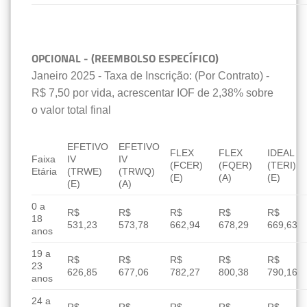
OPCIONAL - (REEMBOLSO ESPECÍFICO)
Janeiro 2025 - Taxa de Inscrição: (Por Contrato) -
R$ 7,50 por vida, acrescentar IOF de 2,38% sobre
o valor total final
EFETIVO
EFETIVO
FLEX
FLEX
IDEAL
Faixa
IV
IV
(FCER)
(FQER)
(TERI)
Etária
(TRWE)
(TRWQ)
(E)
(A)
(E)
(E)
(A)
0 a
R$
R$
R$
R$
R$
18
531,23
573,78
662,94
678,29
669,63
anos
19 a
R$
R$
R$
R$
R$
23
626,85
677,06
782,27
800,38
790,16
anos
24 a
R$
R$
R$
R$
R$