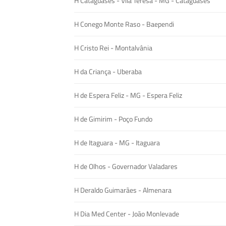
H Cataguases - Vila Teresa - MG - Cataguases
H Conego Monte Raso - Baependi
H Cristo Rei - Montalvânia
H da Criança - Uberaba
H de Espera Feliz - MG - Espera Feliz
H de Gimirim - Poço Fundo
H de Itaguara - MG - Itaguara
H de Olhos - Governador Valadares
H Deraldo Guimarães - Almenara
H Dia Med Center - João Monlevade