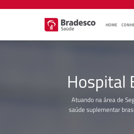
Skip
to
content
HOME
CONHE
Hospital 
Atuando na área de Se
saúde suplementar brasi