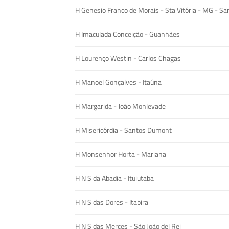
H Genesio Franco de Morais - Sta Vitória - MG - San
H Imaculada Conceição - Guanhães
H Lourenço Westin - Carlos Chagas
H Manoel Gonçalves - Itaúna
H Margarida - João Monlevade
H Misericórdia - Santos Dumont
H Monsenhor Horta - Mariana
H N S da Abadia - Ituiutaba
H N S das Dores - Itabira
H N S das Merces - São João del Rei