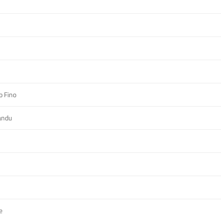
o Fino
andu
e