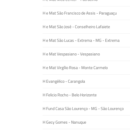
H e Mat São Francisco de Assis - Paraguaçu
H e Mat São José - Conselheiro Lafaiete
H e Mat São Lucas - Extrema - MG - Extrema
H e Mat Vespasiano - Vespasiano
H e Mat Virgílio Rosa - Monte Carmelo
H Evangélico - Carangola
H Felicio Rocho - Belo Horizonte
H Fund Casa São Lourenço - MG - São Lourenço
H Gecy Gomes - Nanuque