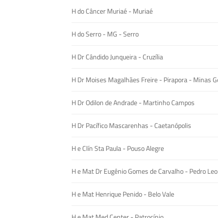
H do Câncer Muriaé - Muriaé
H do Serro - MG - Serro
H Dr Cândido Junqueira - Cruzília
H Dr Moises Magalhães Freire - Pirapora - Minas Ge
H Dr Odilon de Andrade - Martinho Campos
H Dr Pacífico Mascarenhas - Caetanópolis
H e Clín Sta Paula - Pouso Alegre
H e Mat Dr Eugênio Gomes de Carvalho - Pedro Leo
H e Mat Henrique Penido - Belo Vale
H e Mat Med Center - Patrocínio