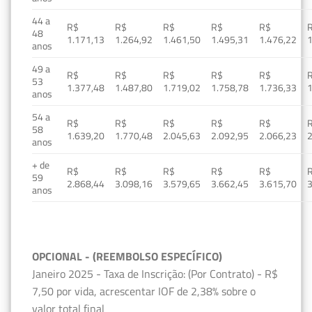
44 a
R$
R$
R$
R$
R$
48
1.171,13
1.264,92
1.461,50
1.495,31
1.476,22
1
anos
49 a
R$
R$
R$
R$
R$
53
1.377,48
1.487,80
1.719,02
1.758,78
1.736,33
1
anos
54 a
R$
R$
R$
R$
R$
58
1.639,20
1.770,48
2.045,63
2.092,95
2.066,23
2
anos
+ de
R$
R$
R$
R$
R$
59
2.868,44
3.098,16
3.579,65
3.662,45
3.615,70
3
anos
OPCIONAL - (REEMBOLSO ESPECÍFICO)
Janeiro 2025 - Taxa de Inscrição: (Por Contrato) - R$
7,50 por vida, acrescentar IOF de 2,38% sobre o
valor total final