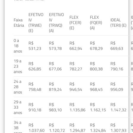
EFETIVO
EFETIVO
FLEX
FLEX
Faixa
IV
IV
IDEAL
(FCER)
(FQER)
(
Etária
(TRWE)
(TRWQ)
(TERI) (E)
(E)
(A)
(
(E)
(A)
0 a
R$
R$
R$
R$
R$
18
531,23
573,78
662,94
678,29
669,63
anos
19 a
R$
R$
R$
R$
R$
23
626,85
677,06
782,27
800,38
790,16
anos
24 a
R$
R$
R$
R$
R$
28
758,48
819,24
946,54
968,45
956,09
anos
29 a
R$
R$
R$
R$
R$
33
910,18
983,10
1.135,86
1.162,15
1.147,32
1
anos
34 a
R$
R$
R$
R$
R$
38
1.037,60
1.120,72
1.294,87
1.324,84
1.307,93
1
anos