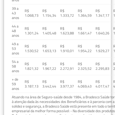
39 a
R$
R$
R$
R$
R$
43
1.068,73
1.154,34
1.333,72
1.364,59
1.347,17
1
anos
44 a
R$
R$
R$
R$
R$
48
1.301,24
1.405,48
1.623,88
1.661,47
1.640,26
1
anos
49 a
R$
R$
R$
R$
R$
53
1.530,52
1.653,13
1.910,01
1.954,22
1.929,27
1
anos
54 a
R$
R$
R$
R$
R$
58
1.821,32
1.967,22
2.272,91
2.325,52
2.295,83
2
anos
+ de
R$
R$
R$
R$
R$
59
3.187,13
3.442,44
3.977,37
4.069,43
4.017,47
4
anos
Atuando na área de Seguro-saúde desde 1984, a Bradesco Saúde torn
à atenção dada às necessidades dos Beneficiários e à parceria com a 
solidez e segurança, a Bradesco Saúde está presente em todo o terri
empresarial da melhor forma possível: - Na diversidade dos produto