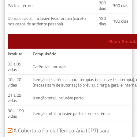
300
Parto a termo
300 dias
dias
Demais casos, inclusive Fisioterapia (exceto
180
180 dias
nos casos de acidente pessoal)
dias
Plano Ambulat
Produto
Compulsório
03 a 09
Carências normais
vidas
10 a 20
Isenção de carências para terapias (inclusive fisioterapia)
vidas
(necessitam de autorização prévia), cirurgia geral e interna
21 a 29
Isenção total, inclusive parto
vidas
30 a 199
Isenção total inclusive parto e preexistência
vidas
A Cobertura Parcial Temporária (CPT) para