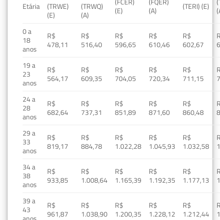
(FCER)
(FQER)
(
Etária
(TRWE)
(TRWQ)
(TERI) (E)
(E)
(A)
(
(E)
(A)
0 a
R$
R$
R$
R$
R$
18
478,11
516,40
596,65
610,46
602,67
anos
19 a
R$
R$
R$
R$
R$
23
564,17
609,35
704,05
720,34
711,15
anos
24 a
R$
R$
R$
R$
R$
28
682,64
737,31
851,89
871,60
860,48
anos
29 a
R$
R$
R$
R$
R$
33
819,17
884,78
1.022,28
1.045,93
1.032,58
1
anos
34 a
R$
R$
R$
R$
R$
38
933,85
1.008,64
1.165,39
1.192,35
1.177,13
1
anos
39 a
R$
R$
R$
R$
R$
43
961,87
1.038,90
1.200,35
1.228,12
1.212,44
1
anos