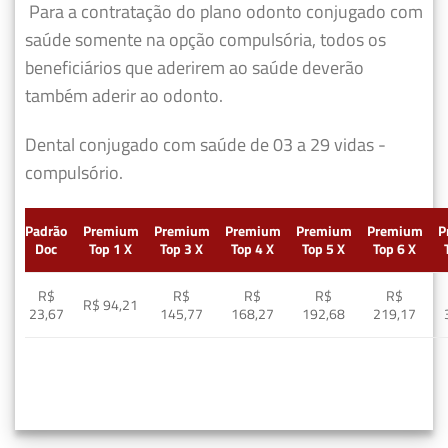
Para a contratação do plano odonto conjugado com
saúde somente na opção compulsória, todos os
beneficiários que aderirem ao saúde deverão
também aderir ao odonto.
Dental conjugado com saúde de 03 a 29 vidas -
compulsório.
Padrão
Premium
Premium
Premium
Premium
Premium
P
Doc
Top 1 X
Top 3 X
Top 4 X
Top 5 X
Top 6 X
R$
R$
R$
R$
R$
R$ 94,21
23,67
145,77
168,27
192,68
219,17