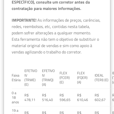
ESPECÍFICO), consulte um corretor antes da
contratação para maiores informações.
IMPORTANTE!
As informações de preços, carências,
redes, reembolsos, etc, contidas nesta tabela,
podem sofrer alterações a qualquer momento.
Esta ferramenta não tem o objetivo de substituir o
material original de vendas e sim como apoio à
vendas agilizando o trabalho do corretor.
EFETIVO
EFETIVO
FLEX
FLEX
Faixa
IV
IV
IDEAL
(FCER)
(FQER)
(
Etária
(TRWE)
(TRWQ)
(TERI) (E)
(E)
(A)
(
(E)
(A)
0 a
R$
R$
R$
R$
R$
18
478,11
516,40
596,65
610,46
602,67
anos
19 a
R$
R$
R$
R$
R$