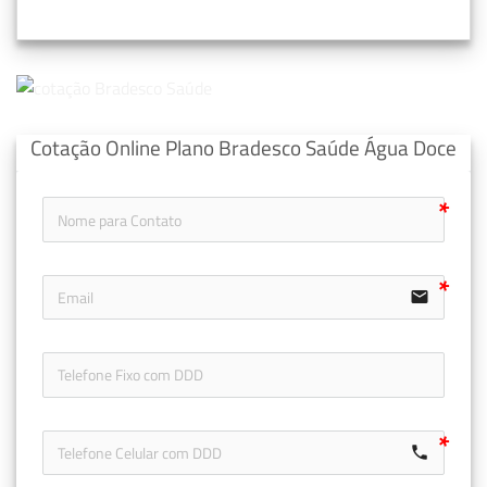
Cotação Online Plano Bradesco Saúde Água Doce
email
icon-ph
call