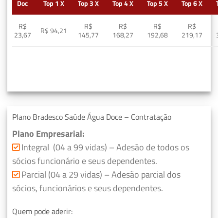
Doc
Top 1 X
Top 3 X
Top 4 X
Top 5 X
Top 6 X
R$
R$
R$
R$
R$
R$ 94,21
23,67
145,77
168,27
192,68
219,17
Plano Bradesco Saúde Água Doce – Contratação
Plano Empresarial:
Integral (04 a 99 vidas) – Adesão de todos os
sócios funcionário e seus dependentes.
Parcial (04 a 29 vidas) – Adesão parcial dos
sócios, funcionários e seus dependentes.
Quem pode aderir: