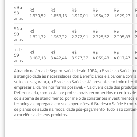
49 a
R$
R$
R$
R$
R$
53
1.530,52
1.653,13
1.910,01
1.954,22
1.929,27
1
anos
54 a
R$
R$
R$
R$
R$
58
1.821,32
1.967,22
2.272,91
2.325,52
2.295,83
2
anos
+ de
R$
R$
R$
R$
R$
59
3.187,13
3.442,44
3.977,37
4.069,43
4.017,47
4
anos
Atuando na área de Seguro-saúde desde 1984, a Bradesco Saúde torn
à atenção dada às necessidades dos Beneficiários e à parceria com a 
solidez e segurança, a Bradesco Saúde está presente em todo o terri
empresarial da melhor forma possível: - Na diversidade dos produto
Referenciada, composta por profissionais reconhecidos e centros de
do sistema de atendimento, por meio de constantes investimentos e
tecnologia empregada em suas operações. A Bradesco Saúde é contro
de planos de saúde na modalidade pós-pagamento. Tudo isso contand
a excelência de seus produtos.