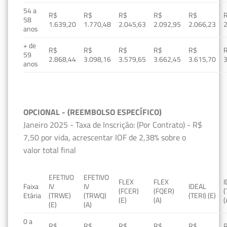
54 a
R$
R$
R$
R$
R$
58
1.639,20
1.770,48
2.045,63
2.092,95
2.066,23
2
anos
+ de
R$
R$
R$
R$
R$
59
2.868,44
3.098,16
3.579,65
3.662,45
3.615,70
3
anos
OPCIONAL - (REEMBOLSO ESPECÍFICO)
Janeiro 2025 - Taxa de Inscrição: (Por Contrato) - R$
7,50 por vida, acrescentar IOF de 2,38% sobre o
valor total final
EFETIVO
EFETIVO
FLEX
FLEX
Faixa
IV
IV
IDEAL
(FCER)
(FQER)
(
Etária
(TRWE)
(TRWQ)
(TERI) (E)
(E)
(A)
(
(E)
(A)
0 a
R$
R$
R$
R$
R$