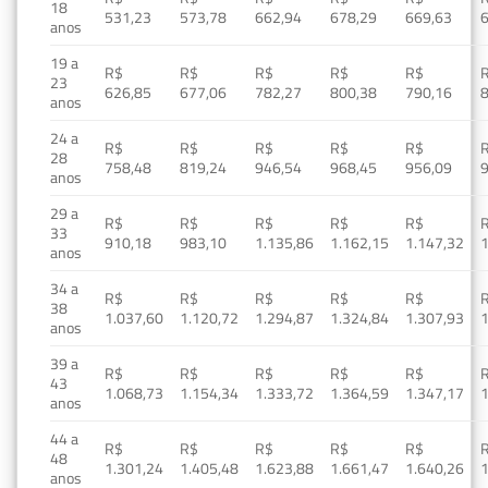
18
531,23
573,78
662,94
678,29
669,63
anos
19 a
R$
R$
R$
R$
R$
23
626,85
677,06
782,27
800,38
790,16
anos
24 a
R$
R$
R$
R$
R$
28
758,48
819,24
946,54
968,45
956,09
anos
29 a
R$
R$
R$
R$
R$
33
910,18
983,10
1.135,86
1.162,15
1.147,32
1
anos
34 a
R$
R$
R$
R$
R$
38
1.037,60
1.120,72
1.294,87
1.324,84
1.307,93
1
anos
39 a
R$
R$
R$
R$
R$
43
1.068,73
1.154,34
1.333,72
1.364,59
1.347,17
1
anos
44 a
R$
R$
R$
R$
R$
48
1.301,24
1.405,48
1.623,88
1.661,47
1.640,26
1
anos