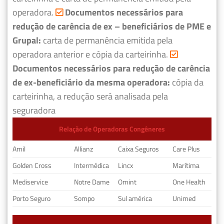
operadora.
Documentos necessários para
redução de carência de ex – beneficiários de PME e
Grupal:
carta de permanência emitida pela
operadora anterior e cópia da carteirinha.
Documentos necessários para redução de carência
de ex-beneficiário da mesma operadora:
cópia da
carteirinha, a redução será analisada pela
seguradora
Relação de Operadoras Congêneres
Amil
Allianz
Caixa Seguros
Care Plus
Golden Cross
Intermédica
Lincx
Marítima
Mediservice
Notre Dame
Omint
One Health
Porto Seguro
Sompo
Sul américa
Unimed