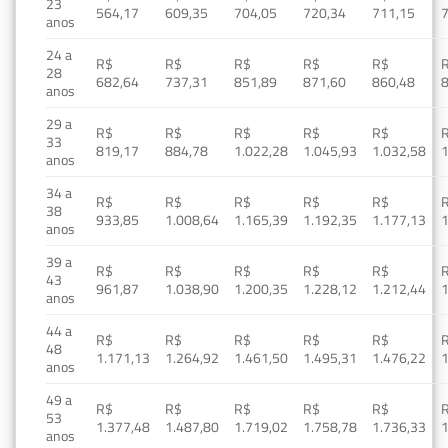
23
564,17
609,35
704,05
720,34
711,15
anos
24 a
R$
R$
R$
R$
R$
28
682,64
737,31
851,89
871,60
860,48
anos
29 a
R$
R$
R$
R$
R$
33
819,17
884,78
1.022,28
1.045,93
1.032,58
1
anos
34 a
R$
R$
R$
R$
R$
38
933,85
1.008,64
1.165,39
1.192,35
1.177,13
1
anos
39 a
R$
R$
R$
R$
R$
43
961,87
1.038,90
1.200,35
1.228,12
1.212,44
1
anos
44 a
R$
R$
R$
R$
R$
48
1.171,13
1.264,92
1.461,50
1.495,31
1.476,22
1
anos
49 a
R$
R$
R$
R$
R$
53
1.377,48
1.487,80
1.719,02
1.758,78
1.736,33
1
anos