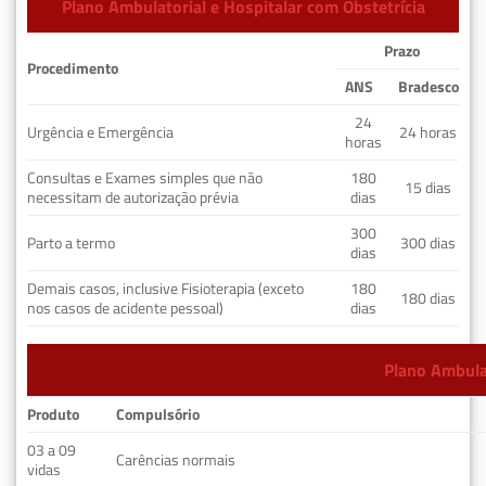
Plano Ambulatorial e Hospitalar com Obstetrícia
Prazo
Procedimento
ANS
Bradesco
24
Urgência e Emergência
24 horas
horas
Consultas e Exames simples que não
180
15 dias
necessitam de autorização prévia
dias
300
Parto a termo
300 dias
dias
Demais casos, inclusive Fisioterapia (exceto
180
180 dias
nos casos de acidente pessoal)
dias
Plano Ambulat
Produto
Compulsório
03 a 09
Carências normais
vidas