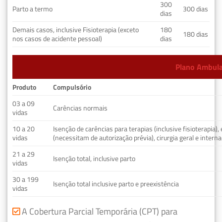
300
Parto a termo
300 dias
dias
Demais casos, inclusive Fisioterapia (exceto
180
180 dias
nos casos de acidente pessoal)
dias
Plano Ambulat
Produto
Compulsório
03 a 09
Carências normais
vidas
10 a 20
Isenção de carências para terapias (inclusive fisioterapia)
vidas
(necessitam de autorização prévia), cirurgia geral e interna
21 a 29
Isenção total, inclusive parto
vidas
30 a 199
Isenção total inclusive parto e preexistência
vidas
A Cobertura Parcial Temporária (CPT) para