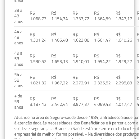
39 a
R$
R$
R$
R$
R$
43
1.068,73
1.154,34
1.333,72
1.364,59
1.347,17
1
anos
44 a
R$
R$
R$
R$
R$
48
1.301,24
1.405,48
1.623,88
1.661,47
1.640,26
1
anos
49 a
R$
R$
R$
R$
R$
53
1.530,52
1.653,13
1.910,01
1.954,22
1.929,27
1
anos
54 a
R$
R$
R$
R$
R$
58
1.821,32
1.967,22
2.272,91
2.325,52
2.295,83
2
anos
+ de
R$
R$
R$
R$
R$
59
3.187,13
3.442,44
3.977,37
4.069,43
4.017,47
4
anos
Atuando na área de Seguro-saúde desde 1984, a Bradesco Saúde torn
à atenção dada às necessidades dos Beneficiários e à parceria com a 
solidez e segurança, a Bradesco Saúde está presente em todo o terri
empresarial da melhor forma possível: - Na diversidade dos produto