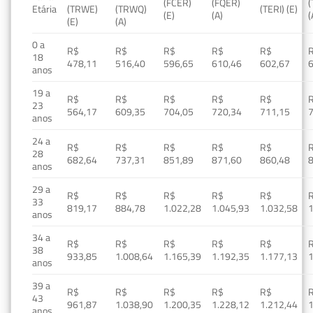
(FCER)
(FQER)
(
Etária
(TRWE)
(TRWQ)
(TERI) (E)
(E)
(A)
(
(E)
(A)
0 a
R$
R$
R$
R$
R$
18
478,11
516,40
596,65
610,46
602,67
anos
19 a
R$
R$
R$
R$
R$
23
564,17
609,35
704,05
720,34
711,15
anos
24 a
R$
R$
R$
R$
R$
28
682,64
737,31
851,89
871,60
860,48
anos
29 a
R$
R$
R$
R$
R$
33
819,17
884,78
1.022,28
1.045,93
1.032,58
1
anos
34 a
R$
R$
R$
R$
R$
38
933,85
1.008,64
1.165,39
1.192,35
1.177,13
1
anos
39 a
R$
R$
R$
R$
R$
43
961,87
1.038,90
1.200,35
1.228,12
1.212,44
1
anos