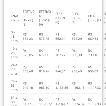
EFETIVO
EFETIVO
FLEX
FLEX
Faixa
IV
IV
IDEAL
(FCER)
(FQER)
(
Etária
(TRWE)
(TRWQ)
(TERI) (E)
(E)
(A)
(
(E)
(A)
0 a
R$
R$
R$
R$
R$
18
531,23
573,78
662,94
678,29
669,63
anos
19 a
R$
R$
R$
R$
R$
23
626,85
677,06
782,27
800,38
790,16
anos
24 a
R$
R$
R$
R$
R$
28
758,48
819,24
946,54
968,45
956,09
anos
29 a
R$
R$
R$
R$
R$
33
910,18
983,10
1.135,86
1.162,15
1.147,32
1
anos
34 a
R$
R$
R$
R$
R$
38
1.037,60
1.120,72
1.294,87
1.324,84
1.307,93
1
anos