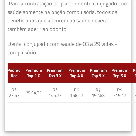
Para a contratação do plano odonto conjugado com
saúde somente na opção compulsória, todos os
beneficiários que aderirem ao saúde deverão
também aderir ao odonto.
Dental conjugado com saúde de 03 a 29 vidas -
compulsório.
Padrão
Premium
Premium
Premium
Premium
Premium
P
Doc
Top 1 X
Top 3 X
Top 4 X
Top 5 X
Top 6 X
R$
R$
R$
R$
R$
R$ 94,21
23,67
145,77
168,27
192,68
219,17