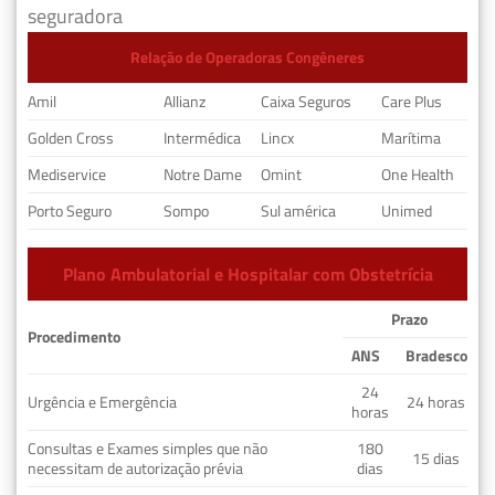
seguradora
Relação de Operadoras Congêneres
Amil
Allianz
Caixa Seguros
Care Plus
Golden Cross
Intermédica
Lincx
Marítima
Mediservice
Notre Dame
Omint
One Health
Porto Seguro
Sompo
Sul américa
Unimed
Plano Ambulatorial e Hospitalar com Obstetrícia
Prazo
Procedimento
ANS
Bradesco
24
Urgência e Emergência
24 horas
horas
Consultas e Exames simples que não
180
15 dias
necessitam de autorização prévia
dias