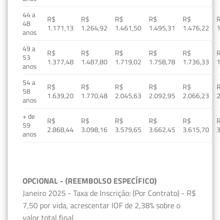
44 a
R$
R$
R$
R$
R$
48
1.171,13
1.264,92
1.461,50
1.495,31
1.476,22
1
anos
49 a
R$
R$
R$
R$
R$
53
1.377,48
1.487,80
1.719,02
1.758,78
1.736,33
1
anos
54 a
R$
R$
R$
R$
R$
58
1.639,20
1.770,48
2.045,63
2.092,95
2.066,23
2
anos
+ de
R$
R$
R$
R$
R$
59
2.868,44
3.098,16
3.579,65
3.662,45
3.615,70
3
anos
OPCIONAL - (REEMBOLSO ESPECÍFICO)
Janeiro 2025 - Taxa de Inscrição: (Por Contrato) - R$
7,50 por vida, acrescentar IOF de 2,38% sobre o
valor total final