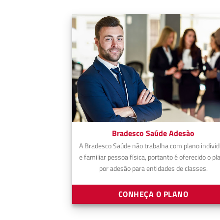
Bradesco Saúde Adesão
A Bradesco Saúde não trabalha com plano individ
e familiar pessoa física, portanto é oferecido o pl
por adesão para entidades de classes.
CONHEÇA O PLANO