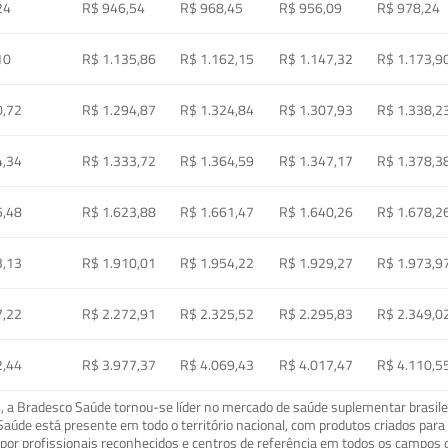
24
R$ 946,54
R$ 968,45
R$ 956,09
R$ 978,24
10
R$ 1.135,86
R$ 1.162,15
R$ 1.147,32
R$ 1.173,9
0,72
R$ 1.294,87
R$ 1.324,84
R$ 1.307,93
R$ 1.338,2
4,34
R$ 1.333,72
R$ 1.364,59
R$ 1.347,17
R$ 1.378,3
5,48
R$ 1.623,88
R$ 1.661,47
R$ 1.640,26
R$ 1.678,2
3,13
R$ 1.910,01
R$ 1.954,22
R$ 1.929,27
R$ 1.973,9
7,22
R$ 2.272,91
R$ 2.325,52
R$ 2.295,83
R$ 2.349,0
2,44
R$ 3.977,37
R$ 4.069,43
R$ 4.017,47
R$ 4.110,5
a Bradesco Saúde tornou-se líder no mercado de saúde suplementar brasileir
o Saúde está presente em todo o território nacional, com produtos criados pa
or profissionais reconhecidos e centros de referência em todos os campos 