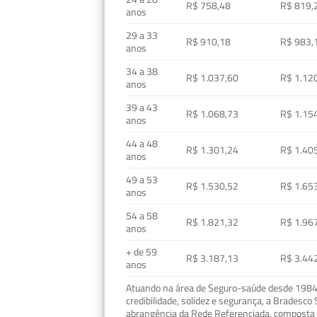
R$ 758,48
R$ 819,
anos
29 a 33
R$ 910,18
R$ 983,
anos
34 a 38
R$ 1.037,60
R$ 1.12
anos
39 a 43
R$ 1.068,73
R$ 1.15
anos
44 a 48
R$ 1.301,24
R$ 1.40
anos
49 a 53
R$ 1.530,52
R$ 1.65
anos
54 a 58
R$ 1.821,32
R$ 1.96
anos
+ de 59
R$ 3.187,13
R$ 3.44
anos
Atuando na área de Seguro-saúde desde 1984, 
credibilidade, solidez e segurança, a Bradesc
abrangência da Rede Referenciada, composta p