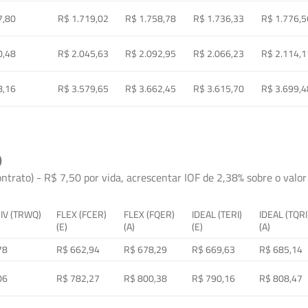
7,80
R$ 1.719,02
R$ 1.758,78
R$ 1.736,33
R$ 1.776,5
0,48
R$ 2.045,63
R$ 2.092,95
R$ 2.066,23
R$ 2.114,1
8,16
R$ 3.579,65
R$ 3.662,45
R$ 3.615,70
R$ 3.699,4
)
ontrato) - R$ 7,50 por vida, acrescentar IOF de 2,38% sobre o valor 
 IV (TRWQ)
FLEX (FCER)
FLEX (FQER)
IDEAL (TERI)
IDEAL (TQRI
(E)
(A)
(E)
(A)
78
R$ 662,94
R$ 678,29
R$ 669,63
R$ 685,14
06
R$ 782,27
R$ 800,38
R$ 790,16
R$ 808,47