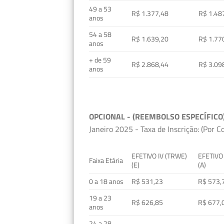
49 a 53
R$ 1.377,48
R$ 1.48
anos
54 a 58
R$ 1.639,20
R$ 1.77
anos
+ de 59
R$ 2.868,44
R$ 3.09
anos
OPCIONAL - (REEMBOLSO ESPECÍFICO
Janeiro 2025 - Taxa de Inscrição: (Por C
EFETIVO IV (TRWE)
EFETIVO
Faixa Etária
(E)
(A)
0 a 18 anos
R$ 531,23
R$ 573,
19 a 23
R$ 626,85
R$ 677,
anos
24 a 28