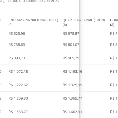
gilizando o trabalho do corretor.
I)
ENFERMARIA NACIONAL (TREN)
QUARTO NACIONAL (TRQN)
QUAR
(E)
(A)
(A)
R$ 625,96
R$ 678,87
R$ 7
R$ 738,63
R$ 801,07
R$ 8
R$ 893,73
R$ 969,29
R$ 1
0
R$ 1.072,48
R$ 1.163,16
R$ 1
0
R$ 1.222,62
R$ 1.325,99
R$ 1
3
R$ 1.259,30
R$ 1.365,77
R$ 1
2
R$ 1.533,27
R$ 1.662,91
R$ 1