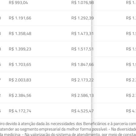
R$ 993,04
R$ 1.076,98
R$ 1
0
R$ 1.191,66
R$ 1.292,39
R$ 1
3
R$ 1.358,48
R$ 1.473,31
R$ 1
8
R$ 1.399,23
R$ 1.517,51
R$ 1
6
R$ 1.703,65
R$ 1.847,66
R$ 1
7
R$ 2.003,83
R$ 2.173,22
R$ 2
2
R$ 2.384,56
R$ 2.586,13
R$ 2
5
R$ 4.172,74
R$ 4.525,47
R$ 4
o devido à atenção dada às necessidades dos Beneficiários e à parceria com
ra atender ao segmento empresarial da melhor forma possível: - Na diversidad
da medicina; - Na valorização do sistema de atendimento, por meio de const