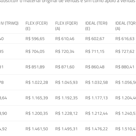
ubstituir o material original de vendas e sim como apoio à vendas a
 IV (TRWQ)
FLEX (FCER)
FLEX (FQER)
IDEAL (TERI)
IDEAL (TQR
(E)
(A)
(E)
(A)
40
R$ 596,65
R$ 610,46
R$ 602,67
R$ 616,63
35
R$ 704,05
R$ 720,34
R$ 711,15
R$ 727,62
31
R$ 851,89
R$ 871,60
R$ 860,48
R$ 880,41
78
R$ 1.022,28
R$ 1.045,93
R$ 1.032,58
R$ 1.056,5
8,64
R$ 1.165,39
R$ 1.192,35
R$ 1.177,13
R$ 1.204,4
8,90
R$ 1.200,35
R$ 1.228,12
R$ 1.212,44
R$ 1.240,5
4,92
R$ 1.461,50
R$ 1.495,31
R$ 1.476,22
R$ 1.510,4