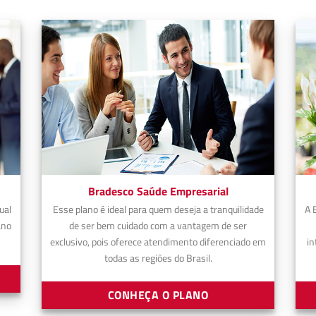
Bradesco Saúde Empresarial
ual
Esse plano é ideal para quem deseja a tranquilidade
A 
ano
de ser bem cuidado com a vantagem de ser
exclusivo, pois oferece atendimento diferenciado em
in
todas as regiões do Brasil.
CONHEÇA O PLANO