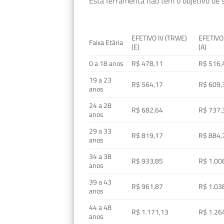
Esta ferramenta não tem o objetivo de s
EFETIVO IV (TRWE)
EFETIVO
Faixa Etária
(E)
(A)
0 a 18 anos
R$ 478,11
R$ 516,
19 a 23
R$ 564,17
R$ 609,
anos
24 a 28
R$ 682,64
R$ 737,
anos
29 a 33
R$ 819,17
R$ 884,
anos
34 a 38
R$ 933,85
R$ 1.00
anos
39 a 43
R$ 961,87
R$ 1.03
anos
44 a 48
R$ 1.171,13
R$ 1.26
anos