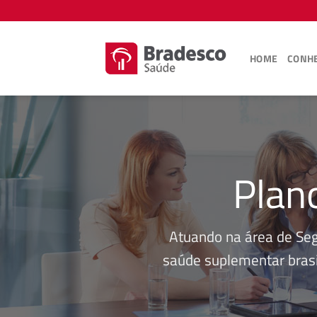
Skip
to
content
HOME
CONHE
Plan
Atuando na área de Se
saúde suplementar brasi